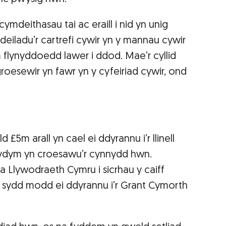
ymdeithasau tai ac eraill i nid yn unig
deiladu’r cartrefi cywir yn y mannau cywir
 flynyddoedd lawer i ddod. Mae’r cyllid
esewir yn fawr yn y cyfeiriad cywir, ond
 £5m arall yn cael ei ddyrannu i’r llinell
Rydym yn croesawu’r cynnydd hwn.
 Llywodraeth Cymru i sicrhau y caiff
 sydd modd ei ddyrannu i’r Grant Cymorth