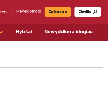
Mewngofnodi
raeg
Cofrestru
Chwilio
Hyb tai
Newyddion a blogiau