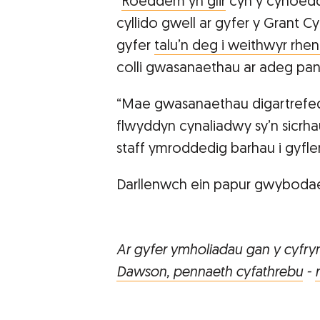
“
Roeddem yn glir
cyn y cyhoedd
cyllido gwell ar gyfer y Grant Cy
gyfer
talu’n deg i weithwyr rhe
colli gwasanaethau ar adeg pan
“Mae gwasanaethau digartrefedd
flwyddyn cynaliadwy sy’n sicrh
staff ymroddedig barhau i gyfl
Darllenwch ein papur gwybod
Ar gyfer ymholiadau gan y cyfry
Dawson, pennaeth cyfathrebu
-