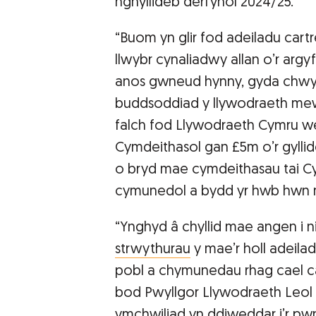
nghyllideb derfynol 2024/25.
“Buom yn glir fod adeiladu cart
llwybr cynaliadwy allan o’r arg
anos gwneud hynny, gyda chwy
buddsoddiad y llywodraeth mew
falch fod Llywodraeth Cymru wed
Cymdeithasol gan £5m o’r gyllide
o bryd mae cymdeithasau tai Cy
cymunedol a bydd yr hwb hwn me
“Ynghyd â chyllid mae angen i n
strwythurau
y mae’r holl adeilad
pobl a chymunedau rhag cael c
bod Pwyllgor Llywodraeth Leol
ymchwiliad yn ddiweddar
i’r p