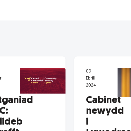
09
r
Ebrill
2024
tganiad
Cabinet
C:
newydd
lideb
i