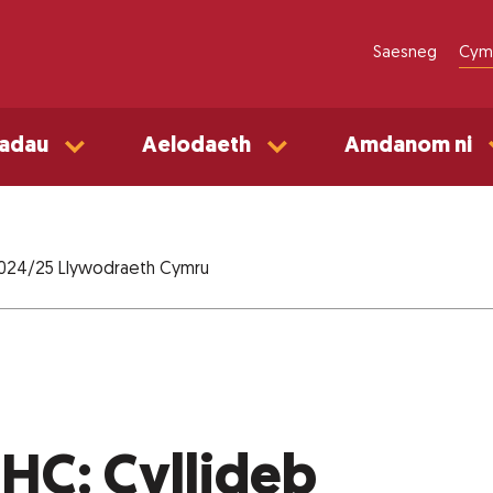
Saesneg
Cym
adau
Aelodaeth
Amdanom ni
2024/25 Llywodraeth Cymru
HC: Cyllideb