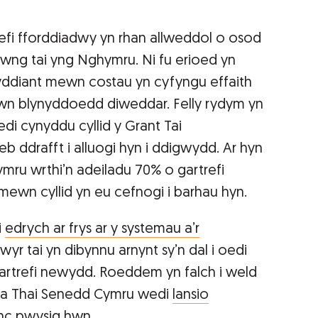
refi fforddiadwy yn rhan allweddol o osod
yfwng tai yng Nghymru. Ni fu erioed yn
ddiant mewn costau yn cyfyngu effaith
n blynyddoedd diweddar. Felly rydym yn
i cynyddu cyllid y Grant Tai
b ddrafft i alluogi hyn i ddigwydd. Ar hyn
mru wrthi’n adeiladu 70% o gartrefi
wn cyllid yn eu cefnogi i barhau hyn.
i
edrych ar frys ar y systemau a’r
wyr tai yn dibynnu arnynt sy’n dal i oedi
artrefi newydd. Roeddem yn falch i weld
 a Thai Senedd Cymru wedi
lansio
wnc pwysig hwn.