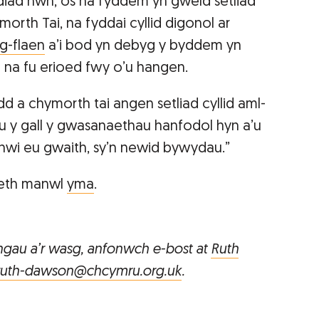
iad hwn, os na fyddem yn gweld setliad
morth Tai, na fyddai cyllid digonol ar
ng-flaen
a’i bod yn debyg y byddem yn
 na fu erioed fwy o’u hangen.
 a chymorth tai angen setliad cyllid aml-
au y gall y gwasanaethau hanfodol hyn a’u
enwi eu gwaith, sy’n newid bywydau.”
aeth manwl
yma
.
ngau a’r wasg, anfonwch e-bost at
Ruth
ruth-dawson@chcymru.org.uk
.