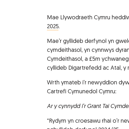
Mae Llywodraeth Cymru heddi
2025
.
Mae’r gyllideb derfynol yn gwel
cymdeithasol, yn cynnwys dyran
Cymdeithasol, a £5m ychwanegol 
cyllideb Digartrefedd ac Atal, y
Wrth ymateb i’r newyddion dyw
Cartrefi Cymunedol Cymru:
Ar y cynnydd i’r Grant Tai Cymdei
“Rydym yn croesawu rhai o’r ne