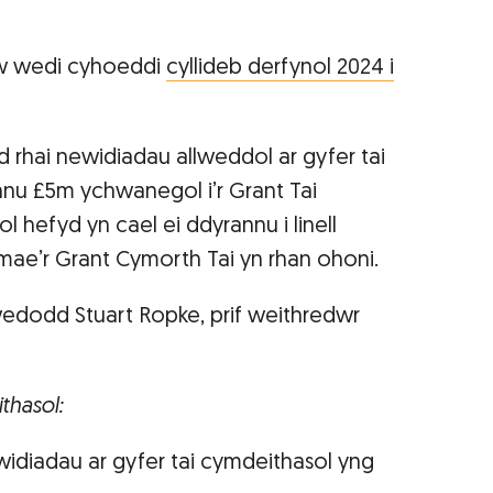
w wedi cyhoeddi
cyllideb derfynol 2024 i
d rhai newidiadau allweddol ar gyfer tai
nu £5m ychwanegol i’r Grant Tai
hefyd yn cael ei ddyrannu i linell
 mae’r Grant Cymorth Tai yn rhan ohoni.
edodd Stuart Ropke, prif weithredwr
thasol:
widiadau ar gyfer tai cymdeithasol yng