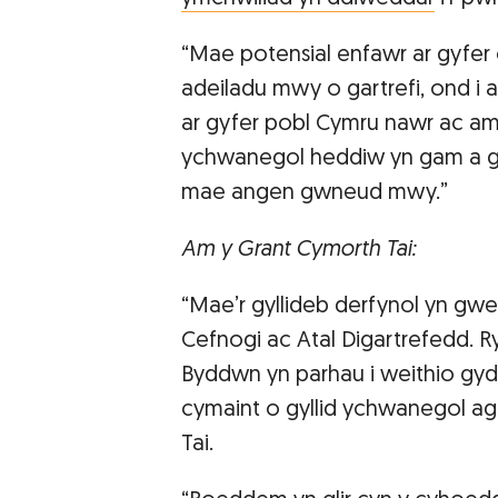
“Mae potensial enfawr ar gyfer c
adeiladu mwy o gartrefi, ond i a
ar gyfer pobl Cymru nawr ac am
ychwanegol heddiw yn gam a gro
mae angen gwneud mwy.”
Am y Grant Cymorth Tai:
“Mae’r gyllideb derfynol yn gweld
Cefnogi ac Atal Digartrefedd. 
Byddwn yn parhau i weithio gyda
cymaint o gyllid ychwanegol ag
Tai.