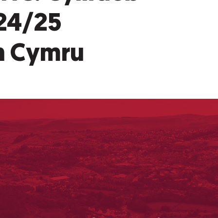
24/25
h Cymru