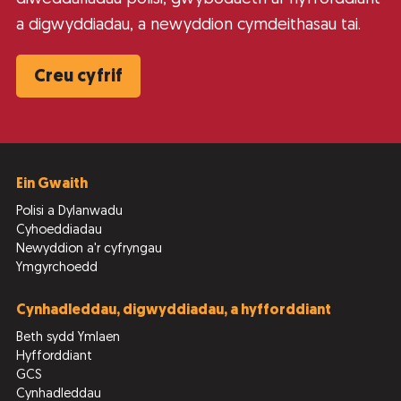
a digwyddiadau, a newyddion cymdeithasau tai.
Creu cyfrif
Ein Gwaith
Polisi a Dylanwadu
Cyhoeddiadau
Newyddion a'r cyfryngau
Ymgyrchoedd
Cynhadleddau, digwyddiadau, a hyfforddiant
Beth sydd Ymlaen
Hyfforddiant
GCS
Cynhadleddau