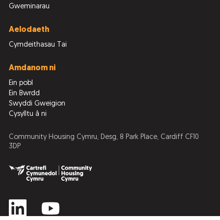
Gweminarau
Aelodaeth
Cymdeithasau Tai
Amdanom ni
Ein pobl
Ein Bwrdd
Swyddi Gweigion
Cysylltu â ni
Community Housing Cymru, Desg, 8 Park Place, Cardiff CF10
3DP