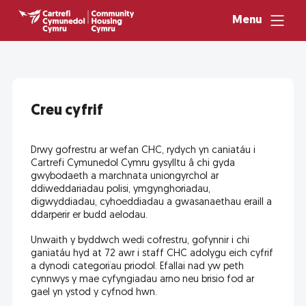
Menu
Creu cyfrif
Drwy gofrestru ar wefan CHC, rydych yn caniatáu i
Cartrefi Cymunedol Cymru gysylltu â chi gyda
gwybodaeth a marchnata uniongyrchol ar
ddiweddariadau polisi, ymgynghoriadau,
digwyddiadau, cyhoeddiadau a gwasanaethau eraill a
ddarperir er budd aelodau.
Unwaith y byddwch wedi cofrestru, gofynnir i chi
ganiatáu hyd at 72 awr i staff CHC adolygu eich cyfrif
a dynodi categorïau priodol. Efallai nad yw peth
cynnwys y mae cyfyngiadau arno neu brisio fod ar
gael yn ystod y cyfnod hwn.