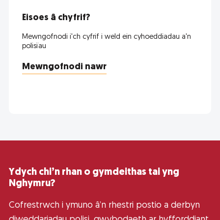
Eisoes â chyfrif?
Mewngofnodi i'ch cyfrif i weld ein cyhoeddiadau a'n
polisïau
Mewngofnodi nawr
Ydych chi’n rhan o gymdeithas tai yng
Nghymru?
Cofrestrwch i ymuno â’n rhestri postio a derbyn
diweddariadau polisi, gwybodaeth ar hyfforddiant