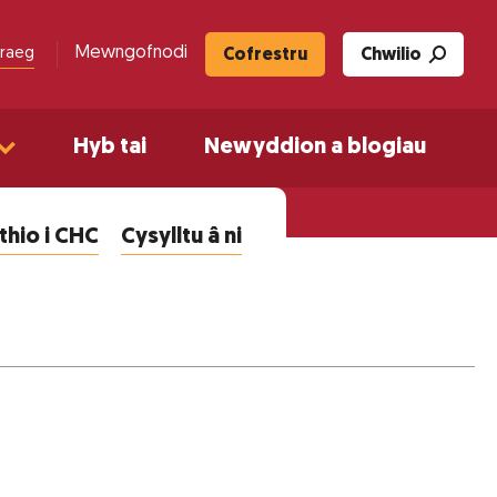
Mewngofnodi
raeg
Cofrestru
Chwilio
Hyb tai
Newyddion a blogiau
hio i CHC
Cysylltu â ni