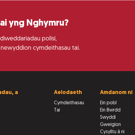
tai yng Nghymru?
 diweddariadau polisi,
 newyddion cymdeithasau tai.
dau, a
Aelodaeth
Amdanom ni
Cymdeithasau
Ein pobl
Tai
Ein Bwrdd
Swyddi
Gweigion
Cysylltu â ni