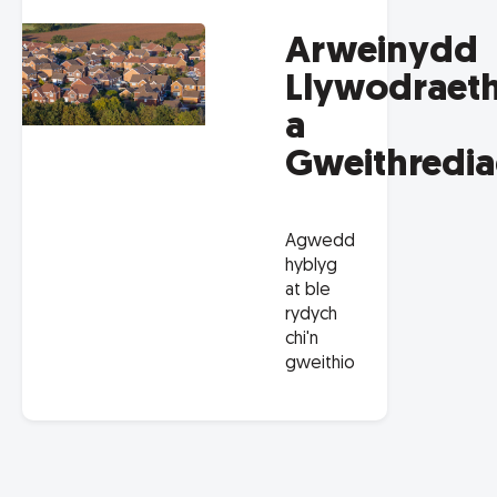
Arweinydd
Llywodraet
a
Gweithredi
Agwedd
hyblyg
at ble
rydych
chi'n
gweithio