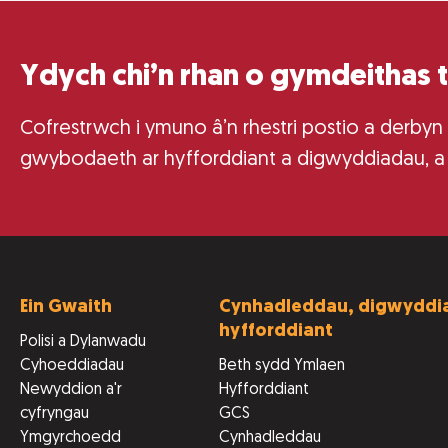
Ydych chi’n rhan o gymdeithas 
Cofrestrwch i ymuno â’n rhestri postio a derbyn
gwybodaeth ar hyfforddiant a digwyddiadau, a
Ein Gwaith
Cynhadleddau, digwyddia
hyfforddiant
Polisi a Dylanwadu
Cyhoeddiadau
Beth sydd Ymlaen
Newyddion a'r
Hyfforddiant
cyfryngau
GCS
Ymgyrchoedd
Cynhadleddau