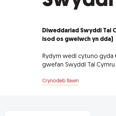
Swyddi
Diweddariad Swyddi Tai Cy
isod os gwelwch yn dda)
Rydym wedi cytuno gyda
gwefan Swyddi Tai Cymru 
Crynodeb llawn