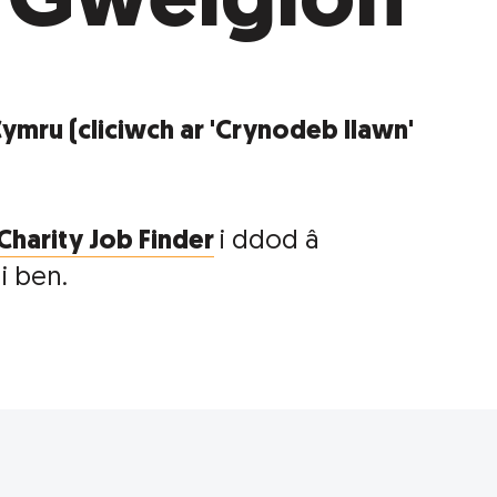
 Gweigion
mru (cliciwch ar 'Crynodeb llawn'
Charity Job Finder
i ddod â
i ben.