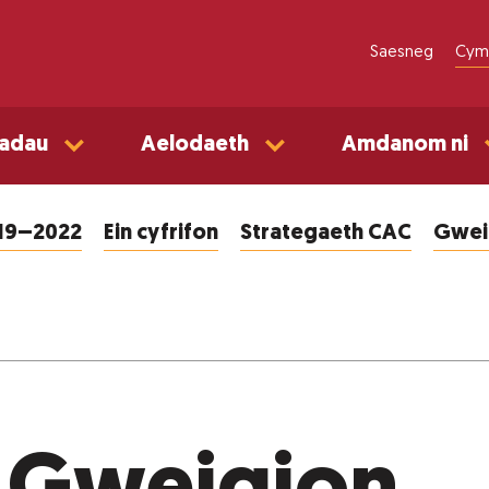
Saesneg
Cym
adau
Aelodaeth
Amdanom ni
019–2022
Ein cyfrifon
Strategaeth CAC
Gweit