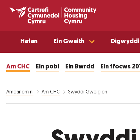
Hafan
Ein Gwaith
Digwyddi
Am CHC
Ein pobl
Ein Bwrdd
Ein ffocws 2
Swyddi Gweigion
Amdanom ni
Am CHC