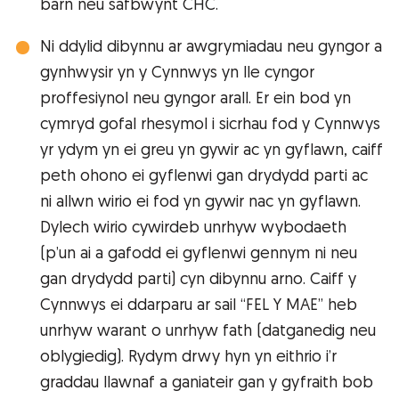
barn neu safbwynt CHC.
Ni ddylid dibynnu ar awgrymiadau neu gyngor a
gynhwysir yn y Cynnwys yn lle cyngor
proffesiynol neu gyngor arall. Er ein bod yn
cymryd gofal rhesymol i sicrhau fod y Cynnwys
yr ydym yn ei greu yn gywir ac yn gyflawn, caiff
peth ohono ei gyflenwi gan drydydd parti ac
ni allwn wirio ei fod yn gywir nac yn gyflawn.
Dylech wirio cywirdeb unrhyw wybodaeth
(p’un ai a gafodd ei gyflenwi gennym ni neu
gan drydydd parti) cyn dibynnu arno. Caiff y
Cynnwys ei ddarparu ar sail “FEL Y MAE” heb
unrhyw warant o unrhyw fath (datganedig neu
oblygiedig). Rydym drwy hyn yn eithrio i’r
graddau llawnaf a ganiateir gan y gyfraith bob