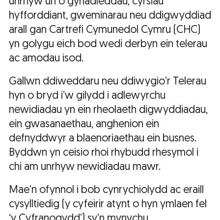
unrhyw un o gynadleddau, cyrsiau
hyfforddiant, gweminarau neu ddigwyddiad
arall gan Cartrefi Cymunedol Cymru (CHC)
yn golygu eich bod wedi derbyn ein telerau
ac amodau isod.
Gallwn ddiweddaru neu ddiwygio’r Telerau
hyn o bryd i’w gilydd i adlewyrchu
newidiadau yn ein rheolaeth digwyddiadau,
ein gwasanaethau, anghenion ein
defnyddwyr a blaenoriaethau ein busnes.
Byddwn yn ceisio rhoi rhybudd rhesymol i
chi am unrhyw newidiadau mawr.
Mae’n ofynnol i bob cynrychiolydd ac eraill
cysylltiedig (y cyfeirir atynt o hyn ymlaen fel
‘y Cyfranogydd’) sy’n mynychu