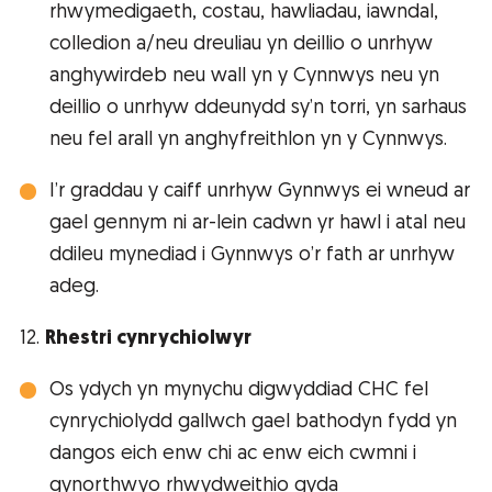
rhwymedigaeth, costau, hawliadau, iawndal,
colledion a/neu dreuliau yn deillio o unrhyw
anghywirdeb neu wall yn y Cynnwys neu yn
deillio o unrhyw ddeunydd sy’n torri, yn sarhaus
neu fel arall yn anghyfreithlon yn y Cynnwys.
I’r graddau y caiff unrhyw Gynnwys ei wneud ar
gael gennym ni ar-lein cadwn yr hawl i atal neu
ddileu mynediad i Gynnwys o’r fath ar unrhyw
adeg.
12.
Rhestri cynrychiolwyr
Os ydych yn mynychu digwyddiad CHC fel
cynrychiolydd gallwch gael bathodyn fydd yn
dangos eich enw chi ac enw eich cwmni i
gynorthwyo rhwydweithio gyda