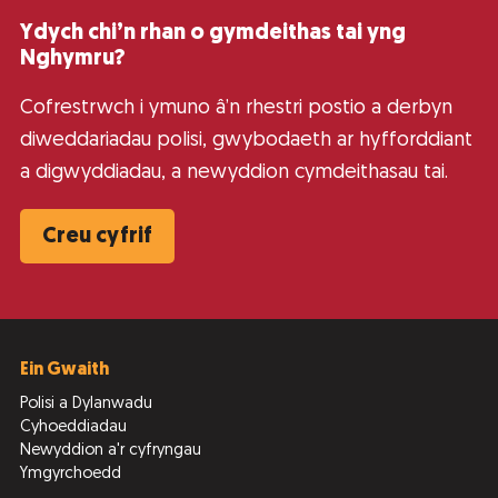
Ydych chi’n rhan o gymdeithas tai yng
Nghymru?
Cofrestrwch i ymuno â’n rhestri postio a derbyn
diweddariadau polisi, gwybodaeth ar hyfforddiant
a digwyddiadau, a newyddion cymdeithasau tai.
Creu cyfrif
Ein Gwaith
Polisi a Dylanwadu
Cyhoeddiadau
Newyddion a'r cyfryngau
Ymgyrchoedd