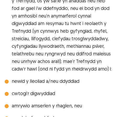
y Trefnydd, os yw safle yn anaddas neu heb
fod ar gael i’w ddefnyddio, neu ei bod yn dod
yn amhosibl neu’n anymarferol cynnal
digwyddiad am resymau tu hwnt i reolaeth y
Trefnydd (yn cynnwys heb gyfyngiad, rhyfel,
streiciau, llifogydd, clefydau trosglwyddadwy,
cyfyngiadau llywodraeth, methiannau pŵer,
telathrebu neu ryngrwyd neu ddifrod maleisus
neu unrhyw achos arall); mae’r Trefnydd yn
cadw’r hawl (ond ni fydd yn rheidrwydd arno) i:
newid y lleoliad a/neu ddyddiad
cwtogi’r digwyddiad
amrywio amserlen y rhaglen, neu