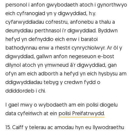
personol i anfon gwybodaeth atoch i gynorthwyo
eich cyfranogiad yn y digwyddiad, h.y.
cyfarwyddiadau cofrestru, anfonebu a thalu a
deunyddiau perthnasol i’r digwyddiad. Byddwn
hefyd yn defnyddio eich enw i baratoi
bathodynnau enw a rhestri cynrychiolwyr. Ar ôl y
digwyddiad, gallwn anfon negeseuon e-bost
dilynol atoch yn ymwneud â’r digwyddiad, gan
ofyn am eich adborth a hefyd yn eich hysbysu am
ddigwyddiadau tebyg y credwn fydd o
ddiddordeb i chi.
I gael mwy o wybodaeth am ein polisi diogelu
data cyfeiriwch at ein
polisi Preifatrwydd.
15. Caiff y telerau ac amodau hyn eu llywodraethu