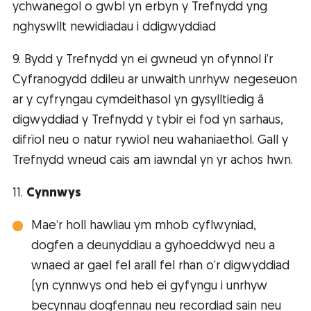
ychwanegol o gwbl yn erbyn y Trefnydd yng
nghyswllt newidiadau i ddigwyddiad
9. Bydd y Trefnydd yn ei gwneud yn ofynnol i’r
Cyfranogydd ddileu ar unwaith unrhyw negeseuon
ar y cyfryngau cymdeithasol yn gysylltiedig â
digwyddiad y Trefnydd y tybir ei fod yn sarhaus,
difrïol neu o natur rywiol neu wahaniaethol. Gall y
Trefnydd wneud cais am iawndal yn yr achos hwn.
11.
Cynnwys
Mae’r holl hawliau ym mhob cyflwyniad,
dogfen a deunyddiau a gyhoeddwyd neu a
wnaed ar gael fel arall fel rhan o’r digwyddiad
(yn cynnwys ond heb ei gyfyngu i unrhyw
becynnau dogfennau neu recordiad sain neu