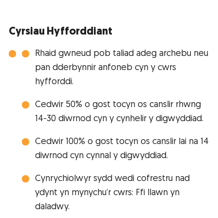
Cyrsiau Hyfforddiant
Rhaid gwneud pob taliad adeg archebu neu
pan dderbynnir anfoneb cyn y cwrs
hyfforddi.
Cedwir 50% o gost tocyn os canslir rhwng
14-30 diwrnod cyn y cynhelir y digwyddiad.
Cedwir 100% o gost tocyn os canslir lai na 14
diwrnod cyn cynnal y digwyddiad.
Cynrychiolwyr sydd wedi cofrestru nad
ydynt yn mynychu’r cwrs: Ffi llawn yn
daladwy.