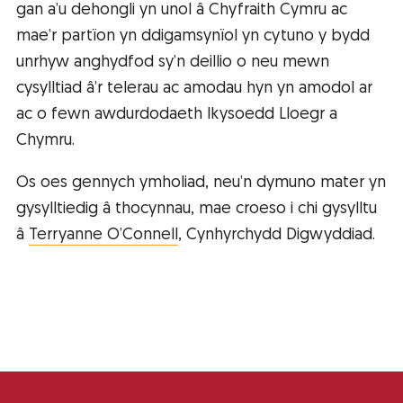
gan a’u dehongli yn unol â Chyfraith Cymru ac
mae’r partïon yn ddigamsynïol yn cytuno y bydd
unrhyw anghydfod sy’n deillio o neu mewn
cysylltiad â’r telerau ac amodau hyn yn amodol ar
ac o fewn awdurdodaeth lkysoedd Lloegr a
Chymru.
Os oes gennych ymholiad, neu’n dymuno mater yn
gysylltiedig â thocynnau, mae croeso i chi gysylltu
â
Terryanne O’Connell
, Cynhyrchydd Digwyddiad.