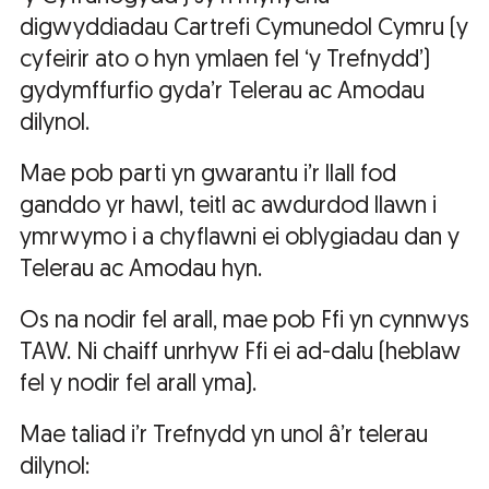
digwyddiadau Cartrefi Cymunedol Cymru (y
cyfeirir ato o hyn ymlaen fel ‘y Trefnydd’)
gydymffurfio gyda’r Telerau ac Amodau
dilynol.
Mae pob parti yn gwarantu i’r llall fod
ganddo yr hawl, teitl ac awdurdod llawn i
ymrwymo i a chyflawni ei oblygiadau dan y
Telerau ac Amodau hyn.
Os na nodir fel arall, mae pob Ffi yn cynnwys
TAW. Ni chaiff unrhyw Ffi ei ad-dalu (heblaw
fel y nodir fel arall yma).
Mae taliad i’r Trefnydd yn unol â’r telerau
dilynol: