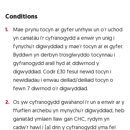
Conditions
Mae prynu tocyn ar gyfer unrhyw un o’r uchod
yn caniatáu i’r cyfranogydd a enwir yn unig i
fynychu’r digwyddiad y mae’r tocyn ar ei gyfer.
Byddwn yn derbyn trosglwyddo tocynnau i
gyfranogydd arall hyd at ddiwrnod y
digwyddiad. Codir £30 fesul newid tocyn i
newidiadau i enwau deiliad/deiliaid tocyn o
fewn 7 diwrnod o’r digwyddiad.
Os yw cyfranogydd gwahanol i’r un a enwir ar y
ffurflen archebu yn mynychu’r digwyddiad, heb
ganiatâd ymlaen llaw gan CHC, rydym yn
cadw’r hawl i (a) drin y cyfranogydd yma fel