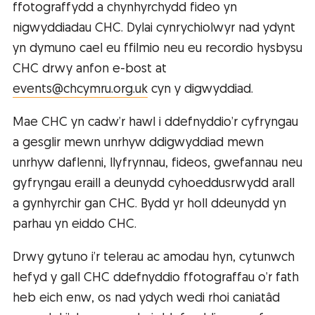
ffotograffydd a chynhyrchydd fideo yn
nigwyddiadau CHC. Dylai cynrychiolwyr nad ydynt
yn dymuno cael eu ffilmio neu eu recordio hysbysu
CHC drwy anfon e-bost at
events@chcymru.org.uk
cyn y digwyddiad.
Mae CHC yn cadw’r hawl i ddefnyddio’r cyfryngau
a gesglir mewn unrhyw ddigwyddiad mewn
unrhyw daflenni, llyfrynnau, fideos, gwefannau neu
gyfryngau eraill a deunydd cyhoeddusrwydd arall
a gynhyrchir gan CHC. Bydd yr holl ddeunydd yn
parhau yn eiddo CHC.
Drwy gytuno i’r telerau ac amodau hyn, cytunwch
hefyd y gall CHC ddefnyddio ffotograffau o’r fath
heb eich enw, os nad ydych wedi rhoi caniatâd