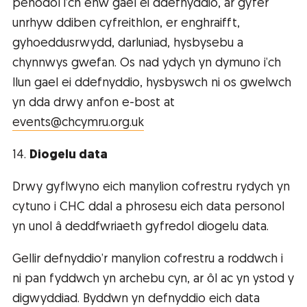
penodol i’ch enw gael ei ddefnyddio, ar gyfer
unrhyw ddiben cyfreithlon, er enghraifft,
gyhoeddusrwydd, darluniad, hysbysebu a
chynnwys gwefan. Os nad ydych yn dymuno i’ch
llun gael ei ddefnyddio, hysbyswch ni os gwelwch
yn dda drwy anfon e-bost at
events@chcymru.org.uk
14.
Diogelu data
Drwy gyflwyno eich manylion cofrestru rydych yn
cytuno i CHC ddal a phrosesu eich data personol
yn unol â deddfwriaeth gyfredol diogelu data.
Gellir defnyddio’r manylion cofrestru a roddwch i
ni pan fyddwch yn archebu cyn, ar ôl ac yn ystod y
digwyddiad. Byddwn yn defnyddio eich data