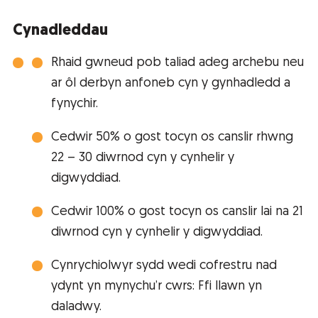
Cynadleddau
Rhaid gwneud pob taliad adeg archebu neu
ar ôl derbyn anfoneb cyn y gynhadledd a
fynychir.
Cedwir 50% o gost tocyn os canslir rhwng
22 – 30 diwrnod cyn y cynhelir y
digwyddiad.
Cedwir 100% o gost tocyn os canslir lai na 21
diwrnod cyn y cynhelir y digwyddiad.
Cynrychiolwyr sydd wedi cofrestru nad
ydynt yn mynychu’r cwrs: Ffi llawn yn
daladwy.