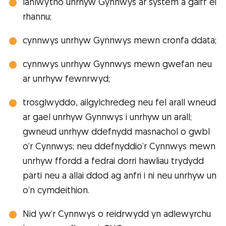
lanlwytho unrhyw Gynnwys ar system a gaiff ei
rhannu;
cynnwys unrhyw Gynnwys mewn cronfa ddata;
cynnwys unrhyw Gynnwys mewn gwefan neu
ar unrhyw fewnrwyd;
trosglwyddo, ailgylchredeg neu fel arall wneud
ar gael unrhyw Gynnwys i unrhyw un arall;
gwneud unrhyw ddefnydd masnachol o gwbl
o’r Cynnwys; neu ddefnyddio’r Cynnwys mewn
unrhyw ffordd a fedrai dorri hawliau trydydd
parti neu a allai ddod ag anfri i ni neu unrhyw un
o’n cymdeithion.
Nid yw’r Cynnwys o reidrwydd yn adlewyrchu