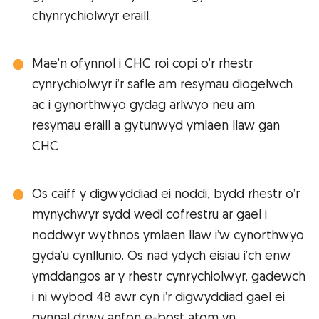
chynrychiolwyr eraill.
Mae’n ofynnol i CHC roi copi o’r rhestr
cynrychiolwyr i’r safle am resymau diogelwch
ac i gynorthwyo gydag arlwyo neu am
resymau eraill a gytunwyd ymlaen llaw gan
CHC
Os caiff y digwyddiad ei noddi, bydd rhestr o’r
mynychwyr sydd wedi cofrestru ar gael i
noddwyr wythnos ymlaen llaw i’w cynorthwyo
gyda’u cynllunio. Os nad ydych eisiau i’ch enw
ymddangos ar y rhestr cynrychiolwyr, gadewch
i ni wybod 48 awr cyn i’r digwyddiad gael ei
gynnal drwy anfon e-bost atom yn