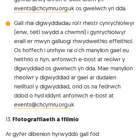
events@chcymru.org.uk
os gwelwch yn dda.
Gall rhai digwyddiadau roi’r rhestr cynrychiolwyr
(enw, teitl swydd a chwmni) i gynrychiolwyr
eraill er mwyn galluogi rhwydweithio effeithiol.
Os hoffech i unrhyw rai o’ch manylion gael eu
heithrio o hyn, anfonwch e-bost at reolwr y
digwyddiad os gwelwch yn dda. Mae manylion
rheolwr y digwyddiad ar gael ar dudalen
neilltuol y digwyddiad, ond os na fedrwch
ddod o hyd iddynt anfonwch e-bost at
events@chcymru.org.uk
13.
Ffotograffiaeth a ffilmio
Ar gyfer dibenion hyrwyddo gall fod