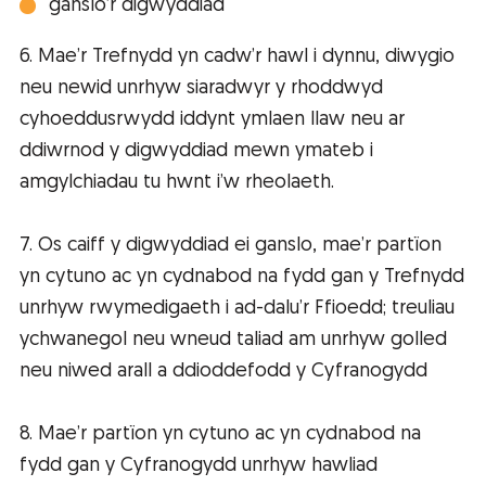
ganslo’r digwyddiad
6. Mae’r Trefnydd yn cadw’r hawl i dynnu, diwygio
neu newid unrhyw siaradwyr y rhoddwyd
cyhoeddusrwydd iddynt ymlaen llaw neu ar
ddiwrnod y digwyddiad mewn ymateb i
amgylchiadau tu hwnt i’w rheolaeth.
7. Os caiff y digwyddiad ei ganslo, mae’r partïon
yn cytuno ac yn cydnabod na fydd gan y Trefnydd
unrhyw rwymedigaeth i ad-dalu’r Ffioedd; treuliau
ychwanegol neu wneud taliad am unrhyw golled
neu niwed arall a ddioddefodd y Cyfranogydd
8. Mae’r partïon yn cytuno ac yn cydnabod na
fydd gan y Cyfranogydd unrhyw hawliad