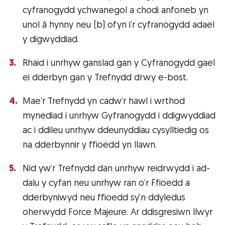
cyfranogydd ychwanegol a chodi anfoneb yn
unol â hynny neu (b) ofyn i’r cyfranogydd adael
y digwyddiad.
Rhaid i unrhyw ganslad gan y Cyfranogydd gael
ei dderbyn gan y Trefnydd drwy e-bost.
Mae’r Trefnydd yn cadw’r hawl i wrthod
mynediad i unrhyw Gyfranogydd i ddigwyddiad
ac i ddileu unrhyw ddeunyddiau cysylltiedig os
na dderbynnir y ffioedd yn llawn.
Nid yw’r Trefnydd dan unrhyw reidrwydd i ad-
dalu y cyfan neu unrhyw ran o’r Ffioedd a
dderbyniwyd neu ffioedd sy’n ddyledus
oherwydd Force Majeure. Ar ddisgresiwn llwyr