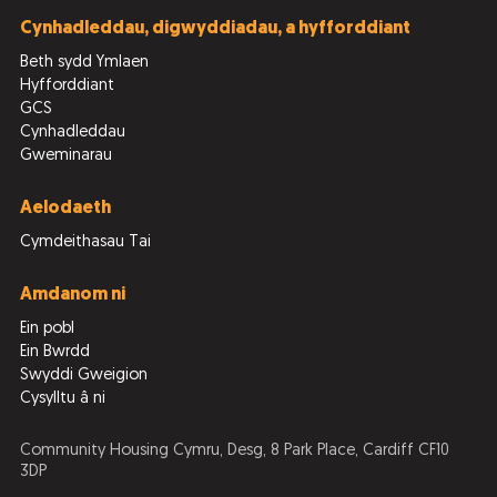
Cynhadleddau, digwyddiadau, a hyfforddiant
Beth sydd Ymlaen
Hyfforddiant
GCS
Cynhadleddau
Gweminarau
Aelodaeth
Cymdeithasau Tai
Amdanom ni
Ein pobl
Ein Bwrdd
Swyddi Gweigion
Cysylltu â ni
Community Housing Cymru, Desg, 8 Park Place, Cardiff CF10
3DP