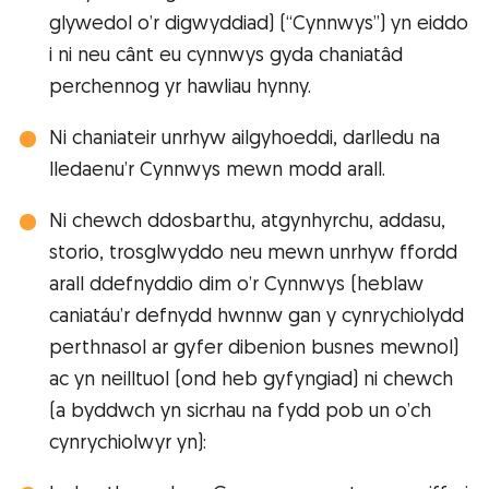
glywedol o’r digwyddiad) (“Cynnwys”) yn eiddo
i ni neu cânt eu cynnwys gyda chaniatâd
perchennog yr hawliau hynny.
Ni chaniateir unrhyw ailgyhoeddi, darlledu na
lledaenu’r Cynnwys mewn modd arall.
Ni chewch ddosbarthu, atgynhyrchu, addasu,
storio, trosglwyddo neu mewn unrhyw ffordd
arall ddefnyddio dim o’r Cynnwys (heblaw
caniatáu’r defnydd hwnnw gan y cynrychiolydd
perthnasol ar gyfer dibenion busnes mewnol)
ac yn neilltuol (ond heb gyfyngiad) ni chewch
(a byddwch yn sicrhau na fydd pob un o’ch
cynrychiolwyr yn):