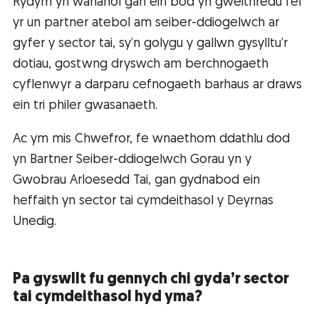
Rydym yn wahanol gan ein bod yn gweithredu fel
yr un partner atebol am seiber-ddiogelwch ar
gyfer y sector tai, sy’n golygu y gallwn gysylltu’r
dotiau, gostwng dryswch am berchnogaeth
cyflenwyr a darparu cefnogaeth barhaus ar draws
ein tri philer gwasanaeth.
Ac ym mis Chwefror, fe wnaethom ddathlu dod
yn Bartner Seiber-ddiogelwch Gorau yn y
Gwobrau Arloesedd Tai, gan gydnabod ein
heffaith yn sector tai cymdeithasol y Deyrnas
Unedig.
Pa gyswllt fu gennych chi gyda’r sector
tai cymdeithasol hyd yma?