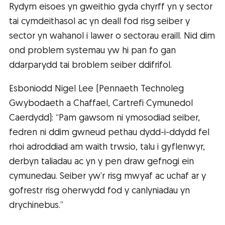
Rydym eisoes yn gweithio gyda chyrff yn y sector
tai cymdeithasol ac yn deall fod risg seiber y
sector yn wahanol i lawer o sectorau eraill. Nid dim
ond problem systemau yw hi pan fo gan
ddarparydd tai broblem seiber ddifrifol.
Esboniodd Nigel Lee (Pennaeth Technoleg
Gwybodaeth a Chaffael, Cartrefi Cymunedol
Caerdydd): “Pam gawsom ni ymosodiad seiber,
fedren ni ddim gwneud pethau dydd-i-ddydd fel
rhoi adroddiad am waith trwsio, talu i gyflenwyr,
derbyn taliadau ac yn y pen draw gefnogi ein
cymunedau. Seiber yw’r risg mwyaf ac uchaf ar y
gofrestr risg oherwydd fod y canlyniadau yn
drychinebus.”