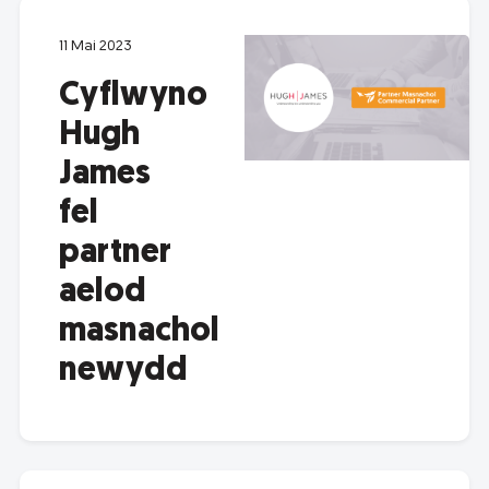
11 Mai 2023
Cyflwyno
Hugh
James
fel
partner
aelod
masnachol
newydd