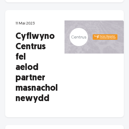
11 Mai 2023
Cyflwyno
Centrus
fel
aelod
partner
masnachol
newydd