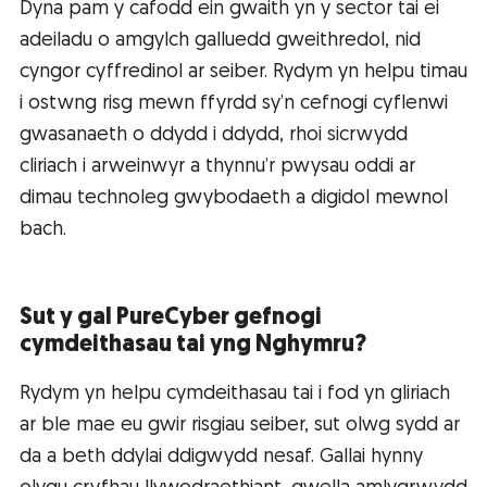
Dyna pam y cafodd ein gwaith yn y sector tai ei
adeiladu o amgylch galluedd gweithredol, nid
cyngor cyffredinol ar seiber. Rydym yn helpu timau
i ostwng risg mewn ffyrdd sy’n cefnogi cyflenwi
gwasanaeth o ddydd i ddydd, rhoi sicrwydd
cliriach i arweinwyr a thynnu’r pwysau oddi ar
dimau technoleg gwybodaeth a digidol mewnol
bach.
Sut y gal PureCyber gefnogi
cymdeithasau tai yng Nghymru?
Rydym yn helpu cymdeithasau tai i fod yn gliriach
ar ble mae eu gwir risgiau seiber, sut olwg sydd ar
da a beth ddylai ddigwydd nesaf. Gallai hynny