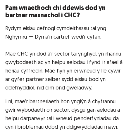
Pam wnaethoch chi ddewis dod yn
bartner masnachol i CHC?
Rydym eisiau cefnogi cymdeithasau tai yng
Nghymru
—
Dyma’n cartref wedi’r cyfan.
Mae CHC yn dod â’r sector tai ynghyd, yn rhannu
gwybodaeth ac yn helpu aelodau i fynd i’r afael â
heriau cyffredin. Mae hyn yn ei wneud y lle cywir
ar gyfer partner seiber sydd eisiau bod yn
ddefnyddiol, nid dim ond gweladwy.
I ni, mae’r bartneriaeth hon ynglŷn â chyfrannu
gwir wybodaeth o’r sector, dysgu gan aelodau a
helpu darparwyr tai i wneud penderfyniadau da
cyn i broblemau ddod yn ddigwyddiadau mawr.