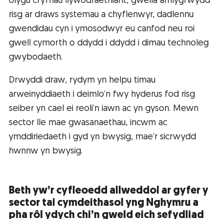
olygu cryfhau llywodraethiant, gwella amlygrwydd
risg ar draws systemau a chyflenwyr, dadlennu
gwendidau cyn i ymosodwyr eu canfod neu roi
gwell cymorth o ddydd i ddydd i dimau technoleg
gwybodaeth.
Drwyddi draw, rydym yn helpu timau
arweinyddiaeth i deimlo’n fwy hyderus fod risg
seiber yn cael ei reoli’n iawn ac yn gyson. Mewn
sector lle mae gwasanaethau, incwm ac
ymddiriedaeth i gyd yn bwysig, mae’r sicrwydd
hwnnw yn bwysig.
Beth yw’r cyfleoedd allweddol ar gyfer y
sector tai cymdeithasol yng Nghymru a
pha rôl ydych chi’n gweld eich sefydliad