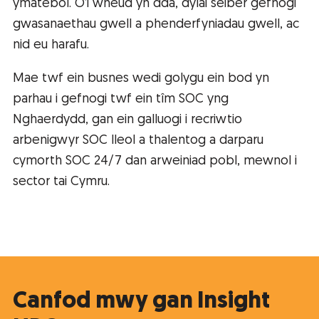
ymatebol. O’i wneud yn dda, dylai seiber gefnogi
gwasanaethau gwell a phenderfyniadau gwell, ac
nid eu harafu.
Mae twf ein busnes wedi golygu ein bod yn
parhau i gefnogi twf ein tîm SOC yng
Nghaerdydd, gan ein galluogi i recriwtio
arbenigwyr SOC lleol a thalentog a darparu
cymorth SOC 24/7 dan arweiniad pobl, mewnol i
sector tai Cymru.
Canfod mwy gan Insight