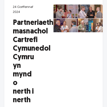
24 Gorffennaf
2024
Partneriaethau
masnachol
Cartrefi
Cymunedol
Cymru
yn
mynd
o
nerth i
nerth