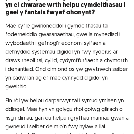
yn ei chwarae wrth helpu cymdeithasau i
gael y fantais fwyaf ohonynt?
Mae cyfle gwirioneddol i gymdeithasau tai
foderneiddio gwasanaethau, gwella mynediad i
wybodaeth i gefnogi’r economi sylfaen a
defnyddio systemau digidol yn fwy hyderus ar
draws rheoli tai, cyllid, cydymffurfiaeth a chymorth
i denantiaid. Ond dim ond os yw gwytnwch seiber
yn cadw lan ag ef mae cynnydd digidol yn
gweithio.
Ein rôl yw helpu darparwyr tai i symud ymlaen yn
ddiogel. Mae hyn yn golygu rhoi golwg gliriach o
risg i dimau, gan eu helpu i gryfhau mannau gwan a
gwneud i seiber deimlo’n fwy hylaw a llai