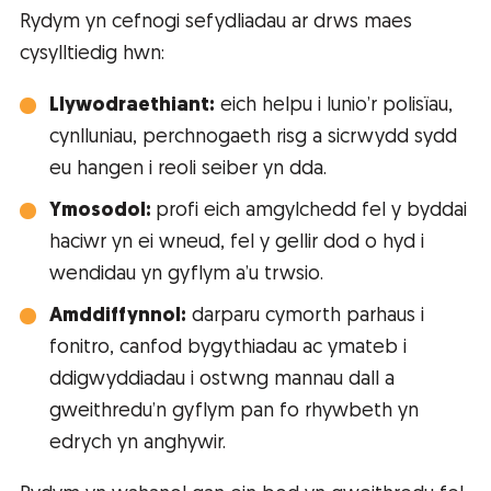
Rydym yn cefnogi sefydliadau ar drws maes
cysylltiedig hwn:
Llywodraethiant:
eich helpu i lunio’r polisïau,
cynlluniau, perchnogaeth risg a sicrwydd sydd
eu hangen i reoli seiber yn dda.
Ymosodol:
profi eich amgylchedd fel y byddai
haciwr yn ei wneud, fel y gellir dod o hyd i
wendidau yn gyflym a’u trwsio.
Amddiffynnol:
darparu cymorth parhaus i
fonitro, canfod bygythiadau ac ymateb i
ddigwyddiadau i ostwng mannau dall a
gweithredu’n gyflym pan fo rhywbeth yn
edrych yn anghywir.