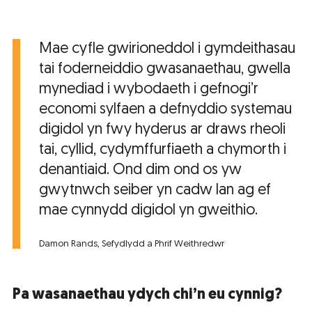
Mae cyfle gwirioneddol i gymdeithasau
tai foderneiddio gwasanaethau, gwella
mynediad i wybodaeth i gefnogi’r
economi sylfaen a defnyddio systemau
digidol yn fwy hyderus ar draws rheoli
tai, cyllid, cydymffurfiaeth a chymorth i
denantiaid. Ond dim ond os yw
gwytnwch seiber yn cadw lan ag ef
mae cynnydd digidol yn gweithio.
Damon Rands, Sefydlydd a Phrif Weithredwr
Pa wasanaethau ydych chi’n eu cynnig?