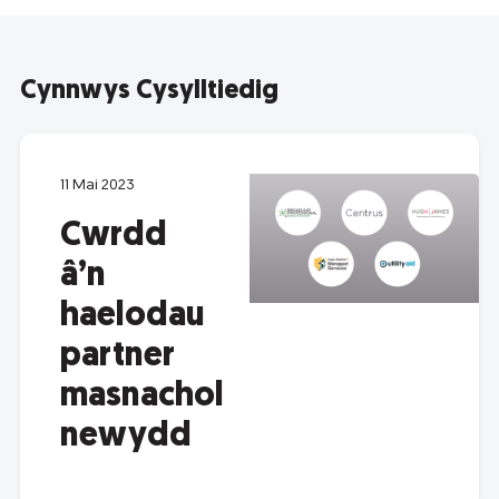
Cynnwys Cysylltiedig
11 Mai 2023
Cwrdd
â’n
haelodau
partner
masnachol
newydd