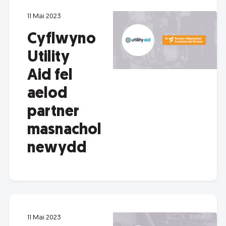
11 Mai 2023
Cyflwyno
Utility
Aid fel
aelod
partner
masnachol
newydd
11 Mai 2023