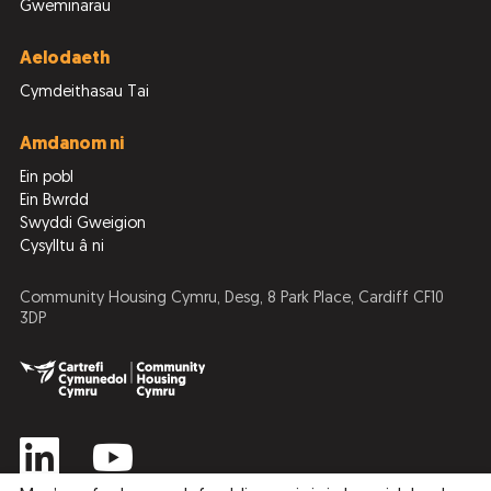
Gweminarau
Aelodaeth
Cymdeithasau Tai
Amdanom ni
Ein pobl
Ein Bwrdd
Swyddi Gweigion
Cysylltu â ni
Community Housing Cymru, Desg, 8 Park Place, Cardiff CF10
3DP