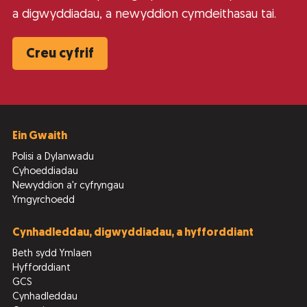
a digwyddiadau, a newyddion cymdeithasau tai.
Creu cyfrif
Ein Gwaith
Polisi a Dylanwadu
Cyhoeddiadau
Newyddion a'r cyfryngau
Ymgyrchoedd
Cynhadleddau, digwyddiadau, a hyfforddiant
Beth sydd Ymlaen
Hyfforddiant
GCS
Cynhadleddau