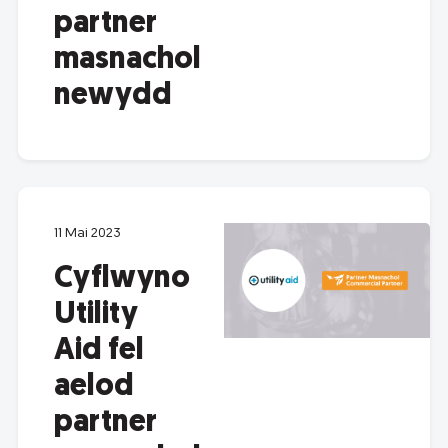
partner
masnachol
newydd
11 Mai 2023
Cyflwyno
Utility
Aid fel
aelod
partner