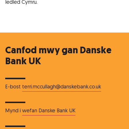
ledled Cymru.
Canfod mwy gan Danske
Bank UK
E-bost
terri.mccullagh@danskebank.co.uk
Mynd i
wefan Danske Bank UK