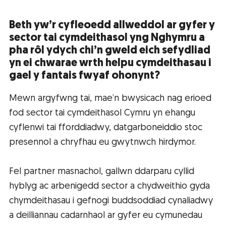
Beth yw’r cyfleoedd allweddol ar gyfer y
sector tai cymdeithasol yng Nghymru a
pha rôl ydych chi’n gweld eich sefydliad
yn ei chwarae wrth helpu cymdeithasau i
gael y fantais fwyaf ohonynt?
Mewn argyfwng tai, mae’n bwysicach nag erioed
fod sector tai cymdeithasol Cymru yn ehangu
cyflenwi tai fforddiadwy, datgarboneiddio stoc
presennol a chryfhau eu gwytnwch hirdymor.
Fel partner masnachol, gallwn ddarparu cyllid
hyblyg ac arbenigedd sector a chydweithio gyda
chymdeithasau i gefnogi buddsoddiad cynaliadwy
a deilliannau cadarnhaol ar gyfer eu cymunedau