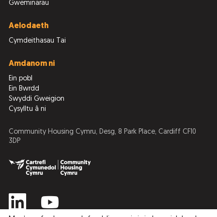
Gweminarau
Aelodaeth
Cymdeithasau Tai
Amdanom ni
Ein pobl
Ein Bwrdd
Swyddi Gweigion
Cysylltu â ni
Community Housing Cymru, Desg, 8 Park Place, Cardiff CF10
3DP