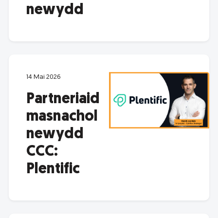
newydd
14 Mai 2026
Partneriaid
masnachol
newydd
CCC:
Plentific