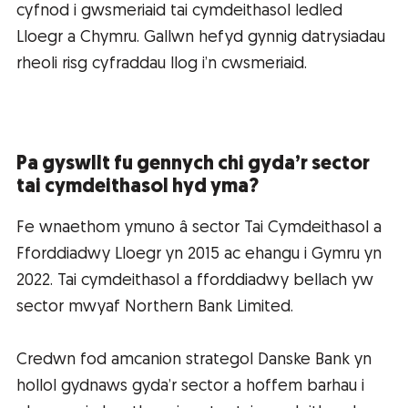
cyfnod i gwsmeriaid tai cymdeithasol ledled
Lloegr a Chymru. Gallwn hefyd gynnig datrysiadau
rheoli risg cyfraddau llog i’n cwsmeriaid.
Pa gyswllt fu gennych chi gyda’r sector
tai cymdeithasol hyd yma?
Fe wnaethom ymuno â sector Tai Cymdeithasol a
Fforddiadwy Lloegr yn 2015 ac ehangu i Gymru yn
2022. Tai cymdeithasol a fforddiadwy bellach yw
sector mwyaf Northern Bank Limited.
Credwn fod amcanion strategol Danske Bank yn
hollol gydnaws gyda’r sector a hoffem barhau i