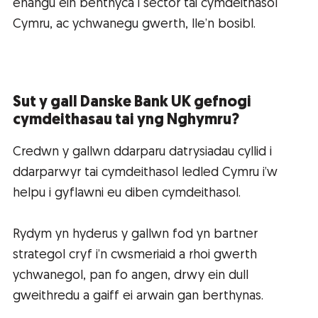
ehangu ein benthyca i sector tai cymdeithasol
Cymru, ac ychwanegu gwerth, lle’n bosibl.
Sut y gall Danske Bank UK gefnogi
cymdeithasau tai yng Nghymru?
Credwn y gallwn ddarparu datrysiadau cyllid i
ddarparwyr tai cymdeithasol ledled Cymru i’w
helpu i gyflawni eu diben cymdeithasol.
Rydym yn hyderus y gallwn fod yn bartner
strategol cryf i’n cwsmeriaid a rhoi gwerth
ychwanegol, pan fo angen, drwy ein dull
gweithredu a gaiff ei arwain gan berthynas.