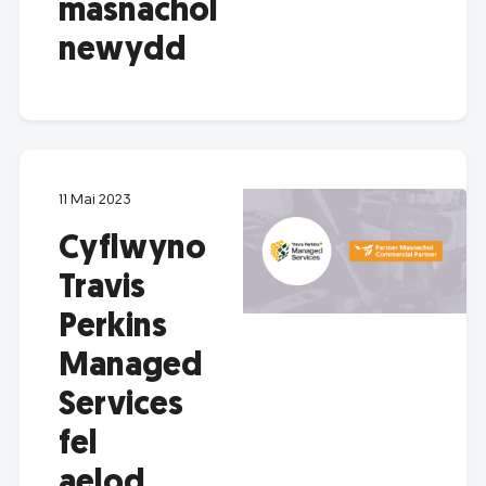
masnachol
newydd
11 Mai 2023
Cyflwyno
Travis
Perkins
Managed
Services
fel
aelod