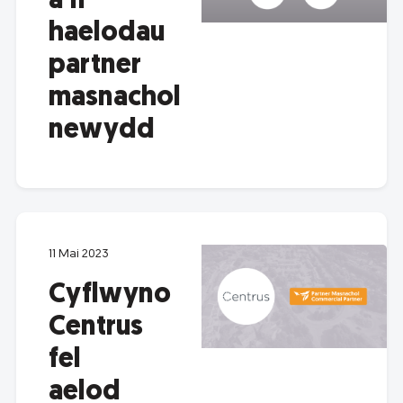
â’n
haelodau
partner
masnachol
newydd
11 Mai 2023
Cyflwyno
Centrus
fel
aelod