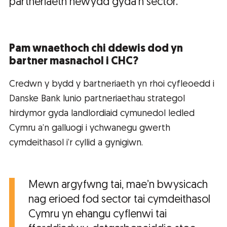
partneriaeth newydd gyda’n sector.
Pam wnaethoch chi ddewis dod yn
bartner masnachol i CHC?
Credwn y bydd y bartneriaeth yn rhoi cyfleoedd i
Danske Bank lunio partneriaethau strategol
hirdymor gyda landlordiaid cymunedol ledled
Cymru a’n galluogi i ychwanegu gwerth
cymdeithasol i’r cyllid a gynigiwn.
Mewn argyfwng tai, mae’n bwysicach
nag erioed fod sector tai cymdeithasol
Cymru yn ehangu cyflenwi tai