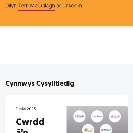
Dilyn
Terri McCullagh
ar LinkedIn
Cynnwys Cysylltiedig
11 Mai 2023
Cwrdd