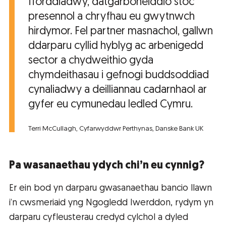
fforddiadwy, datgarboneiddio stoc
presennol a chryfhau eu gwytnwch
hirdymor. Fel partner masnachol, gallwn
ddarparu cyllid hyblyg ac arbenigedd
sector a chydweithio gyda
chymdeithasau i gefnogi buddsoddiad
cynaliadwy a deilliannau cadarnhaol ar
gyfer eu cymunedau ledled Cymru.
Terri McCullagh, Cyfarwyddwr Perthynas, Danske Bank UK
Pa wasanaethau ydych chi’n eu cynnig?
Er ein bod yn darparu gwasanaethau bancio llawn
i’n cwsmeriaid yng Ngogledd Iwerddon, rydym yn
darparu cyfleusterau credyd cylchol a dyled