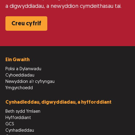
a digwyddiadau, a newyddion cymdeithasau tai.
Creu cyfrif
Ein Gwaith
Polisi a Dylanwadu
Cyhoeddiadau
Newyddion a'r cyfryngau
Ymgyrchoedd
Cynhadleddau, digwyddiadau, a hyfforddiant
Beth sydd Ymlaen
Hyfforddiant
GCS
Cynhadleddau