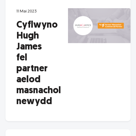
11 Mai 2023
Cyflwyno
Hugh
James
fel
partner
aelod
masnachol
newydd