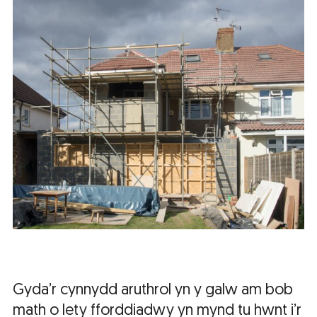
Gyda’r cynnydd aruthrol yn y galw am bob
math o lety fforddiadwy yn mynd tu hwnt i’r