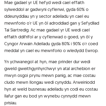
Mae gadael yr UE hefyd wedi cael effaith
sylweddol ar gadwyni cyflenwi, gyda 60% o
ddeunyddiau yn y sector adeiladu yn cael eu
mewnforio o’r UE yn ôl adroddiad gan y Sefydliad
Tai Siartredig. Ac mae gadael yr UE wedi cael
effaith ddifrifol ar y cyflenwad o goed, yn ôl y
Cyngor Arwain Adeiladu gyda 80% i 90% o’r coed
meddal yn cael eu mewnforio o wledydd Ewrop.
Yn ychwanegol at hyn, mae prinder dur wedi
gweld gweithgynhyrchwyr yn atal archebion er
mwyn osgoi prynu mewn panig, ac mae costau
cludo mewn llongau wedi cynyddu. Arweiniodd
hyn at weld busnesau adeiladu yn codi eu costau
llafur gan eu bod yn wynebu cynnydd mewn
prisiau.