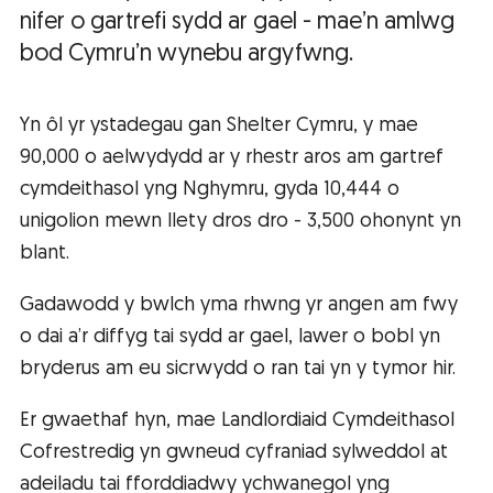
nifer o gartrefi sydd ar gael - mae’n amlwg
bod Cymru’n wynebu argyfwng.
Yn ôl yr ystadegau gan Shelter Cymru, y mae
90,000 o aelwydydd ar y rhestr aros am gartref
cymdeithasol yng Nghymru, gyda 10,444 o
unigolion mewn llety dros dro - 3,500 ohonynt yn
blant.
Gadawodd y bwlch yma rhwng yr angen am fwy
o dai a’r diffyg tai sydd ar gael, lawer o bobl yn
bryderus am eu sicrwydd o ran tai yn y tymor hir.
Er gwaethaf hyn, mae Landlordiaid Cymdeithasol
Cofrestredig yn gwneud cyfraniad sylweddol at
adeiladu tai fforddiadwy ychwanegol yng