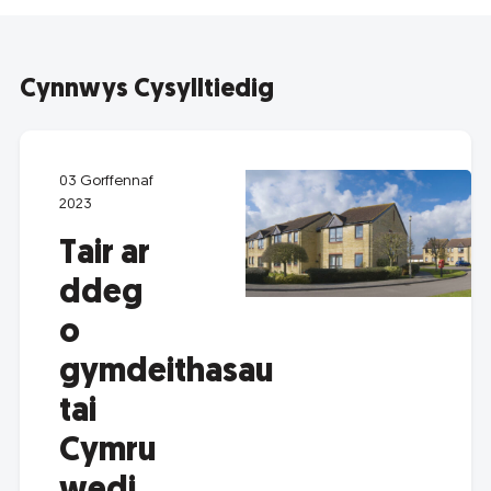
Cynnwys Cysylltiedig
03 Gorffennaf
2023
Tair ar
ddeg
o
gymdeithasau
tai
Cymru