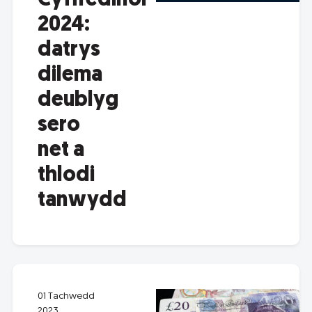
Cyffredinol
2024:
datrys
dilema
deublyg
sero
net a
thlodi
tanwydd
01 Tachwedd
2023