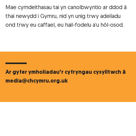
Mae cymdeithasau tai yn canolbwyntio ar ddod â
thai newydd i Gymru, nid yn unig trwy adeiladu
ond trwy eu caffael, eu hail-fodelu a’u hôl-osod.
Ar gyfer ymholiadau’r cyfryngau cysylltwch â
media@chcymru.org.uk