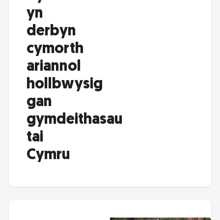
yn
derbyn
cymorth
ariannol
hollbwysig
gan
gymdeithasau
tai
Cymru