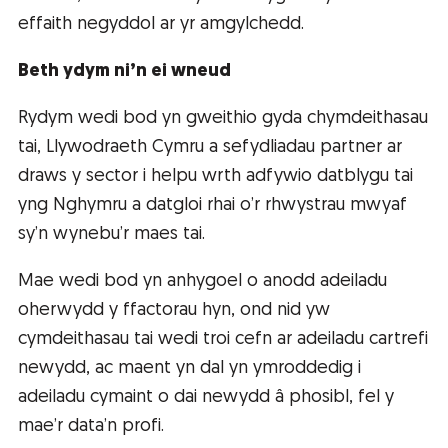
effaith negyddol ar yr amgylchedd.
Beth ydym ni’n ei wneud
Rydym wedi bod yn gweithio gyda chymdeithasau
tai, Llywodraeth Cymru a sefydliadau partner ar
draws y sector i helpu wrth adfywio datblygu tai
yng Nghymru a datgloi rhai o’r rhwystrau mwyaf
sy’n wynebu’r maes tai.
Mae wedi bod yn anhygoel o anodd adeiladu
oherwydd y ffactorau hyn, ond nid yw
cymdeithasau tai wedi troi cefn ar adeiladu cartrefi
newydd, ac maent yn dal yn ymroddedig i
adeiladu cymaint o dai newydd â phosibl, fel y
mae’r data’n profi.