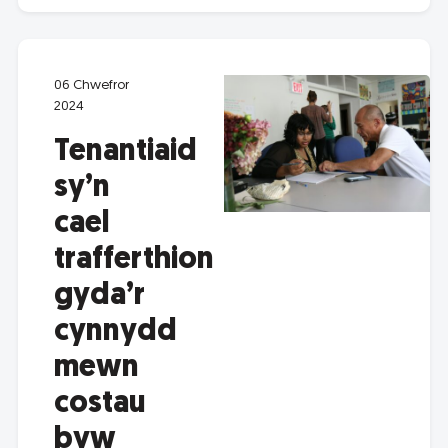
06 Chwefror
2024
Tenantiaid
sy’n
cael
trafferthion
gyda’r
cynnydd
mewn
costau
byw