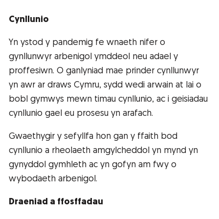
Cynllunio
Yn ystod y pandemig fe wnaeth nifer o
gynllunwyr arbenigol ymddeol neu adael y
proffesiwn. O ganlyniad mae prinder cynllunwyr
yn awr ar draws Cymru, sydd wedi arwain at lai o
bobl gymwys mewn timau cynllunio, ac i geisiadau
cynllunio gael eu prosesu yn arafach.
Gwaethygir y sefyllfa hon gan y ffaith bod
cynllunio a rheolaeth amgylcheddol yn mynd yn
gynyddol gymhleth ac yn gofyn am fwy o
wybodaeth arbenigol.
Draeniad a ffosffadau