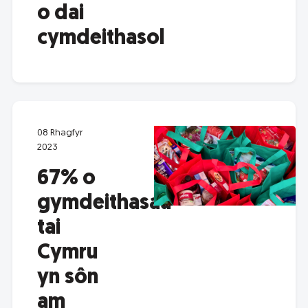
o dai
cymdeithasol
08 Rhagfyr
2023
67% o
gymdeithasau
tai
Cymru
yn sôn
am