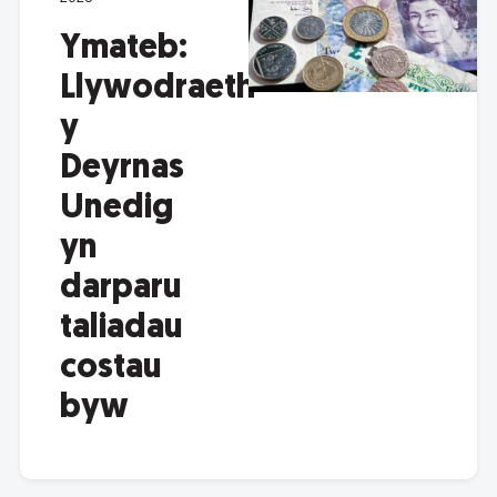
Ymateb:
Llywodraeth
y
Deyrnas
Unedig
yn
darparu
taliadau
costau
byw