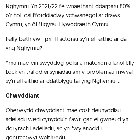
Nghymru. Yn 2021/22 fe wnaethant ddarparu 80%
o’r holl dai fforddiadwy ychwanegol ar draws
Cymru, yn ôl ffigyrau Llywodraeth Cymru.
Felly beth yw’r prif ffactorau sy’n effeithio ar dai
yng Nghymru?
Yma mae ein swyddog polisi a materion allanol Elly
Lock yn trafod ei syniadau am y problemau mwyaf
sy’n effeithio ar ddatblygu tai yng Nghymru ...
Chwyddiant
Oherwydd chwyddiant mae cost deunyddiau
adeiladu wedi cynyddu’n fawr, gan ei gwneud yn
ddrytach i adeiladu, ac yn fwy anodd i
gontractwyr weithredu.