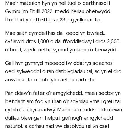
Mae’r materion hyn yn neilltuol o berthnasol i
Gymru. Yn Ebrill 2022, roedd heriau oherwydd
ffosffad yn effeithio ar 28 o gynlluniau tai.
Mae saith cymdeithas dai, oedd yn bwriadu
cyflawni dros 1,000 o dai fforddiadwy i dros 2,000
o bobl, wedi methu symud ymlaen o’r herwydd.
Gall hyn gymryd misoedd i’w ddatrys ac achosi
oedi sylweddol o ran datblygiadau tai, ac yn ei dro
arwain at lai o bobl yn cael eu cartrefu.
Pan ddaw’n fater o’r amgylchedd, mae’r sector yn
bendant am fod yn rhan o’r sgyrsiau yma i greu tai
cyfrifol a chynaliadwy. Maent am fuddsoddi mewn
dulliau blaengar i helpu i gefnogi’r amgylchedd
naturiol, a sicrhau nad yw datblygu tai yn cael