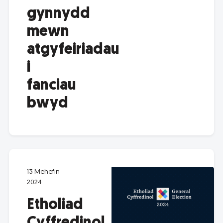
gynnydd
mewn
atgyfeiriadau
i
fanciau
bwyd
13 Mehefin
2024
Etholiad