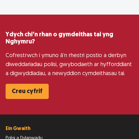
Ydych chi’n rhan o gymdeithas tai yng
Nghymru?
Cofrestrwch i ymuno â’n rhestri postio a derbyn
diweddariadau polisi, gwybodaeth ar hyfforddiant
a digwyddiadau, a newyddion cymdeithasau tai.
Creu cyfrif
Ein Gwaith
Polisi a Dylanwadu