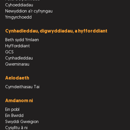
Cyhoeddiadau
Newyddion a'r cyfryngau
Ymgyrchoedd
Cynhadleddau, digwyddiadau, a hyfforddiant
Beth sydd Ymlaen
Hyfforddiant
GCS
Cynhadleddau
Gweminarau
Aelodaeth
Cymdeithasau Tai
Amdanom ni
Ein pobl
Ein Bwrdd
Swyddi Gweigion
Cysylltu â ni