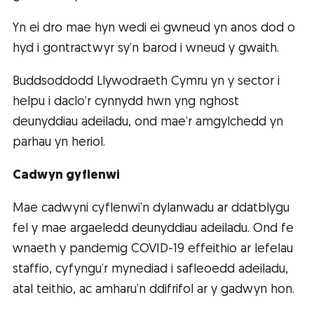
Yn ei dro mae hyn wedi ei gwneud yn anos dod o
hyd i gontractwyr sy’n barod i wneud y gwaith.
Buddsoddodd Llywodraeth Cymru yn y sector i
helpu i daclo’r cynnydd hwn yng nghost
deunyddiau adeiladu, ond mae’r amgylchedd yn
parhau yn heriol.
Cadwyn gyflenwi
Mae cadwyni cyflenwi’n dylanwadu ar ddatblygu
fel y mae argaeledd deunyddiau adeiladu. Ond fe
wnaeth y pandemig COVID-19 effeithio ar lefelau
staffio, cyfyngu’r mynediad i safleoedd adeiladu,
atal teithio, ac amharu’n ddifrifol ar y gadwyn hon.