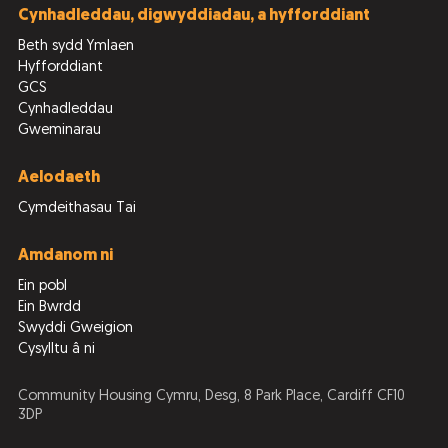
Cynhadleddau, digwyddiadau, a hyfforddiant
Beth sydd Ymlaen
Hyfforddiant
GCS
Cynhadleddau
Gweminarau
Aelodaeth
Cymdeithasau Tai
Amdanom ni
Ein pobl
Ein Bwrdd
Swyddi Gweigion
Cysylltu â ni
Community Housing Cymru, Desg, 8 Park Place, Cardiff CF10
3DP