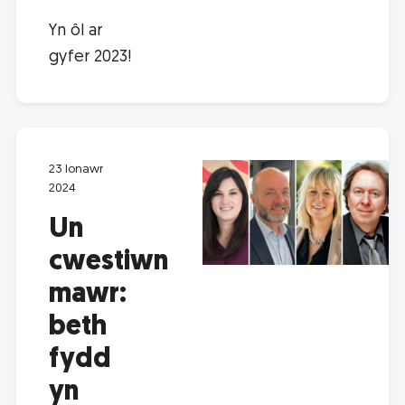
Yn ôl ar
gyfer 2023!
23 Ionawr
2024
Un
cwestiwn
mawr:
beth
fydd
yn