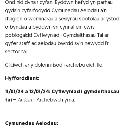
Ond nid dyna’r cyfan. Byddwn hefyd yn parhau
gyda’n cyfarfodydd Cymunedau Aelodau a’n
rhaglen o weminarau a sesiynau sbotolau ar ystod
o bynciau a byddwn yn cynnal ein cwrs
poblogaidd Cyflwyniad i Gymdeithasau Tai ar
gyfer staff ac aelodau bwrdd sy’n newydd i’r
sector tai.
Cliciwch ar y dolenni isod i archebu eich lle.
Hyfforddiant:
11/01/24 a 12/01/24: Cyflwyniad i gymdeithasau
tai –
Ar-lein -
Archebwch
yma
.
Cymunedau Aelodau: