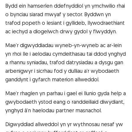
Bydd ein hamserlen ddefnyddiol yn ymchwilio rhai
o bynciau siarad mwyaf y sector. Byddwn yn
trafod popeth o lesiant i gyllideb, llywodraethiant
ac iechyd a diogelwch drwy gydol y flwyddyn.
Mae’r digwyddiadau wyneb-yn-wyneb ac ar-lein
yn rhoi lle i aelodau cymdeithasau tai ddod ynghyd
a rhannu syniadau, trafod datrysiadau a dysgu gan
arbenigwyr i sicrhau fod y dulliau a’r wybodaeth
ganddynt i gyfarch materion allweddol.
Mae’r rhaglen yn parhau i gael ei llunio gyda help a
gwybodaeth ystod eang o randdeiliaid diwydiant,
ynghyd â’n haelodau partner masnachol.
Digwyddiad allweddol yn yr wythnosau nesaf yw