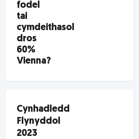
fodel
tai
cymdeithasol
dros
60%
Vienna?
Cynhadledd
Flynyddol
2023