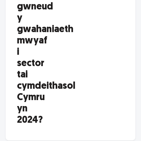
gwneud
y
gwahaniaeth
mwyaf
i
sector
tai
cymdeithasol
Cymru
yn
2024?