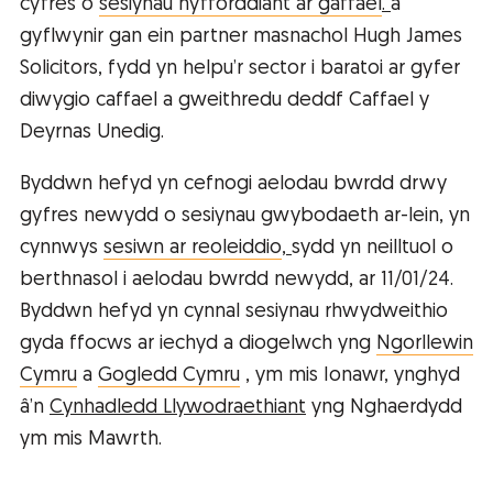
cyfres o
sesiynau hyfforddiant ar gaffael
.
a
gyflwynir gan ein partner masnachol Hugh James
Solicitors, fydd yn helpu’r sector i baratoi ar gyfer
diwygio caffael a gweithredu deddf Caffael y
Deyrnas Unedig.
Byddwn hefyd yn cefnogi aelodau bwrdd drwy
gyfres newydd o sesiynau gwybodaeth ar-lein, yn
cynnwys
sesiwn ar reoleiddio
,
sydd yn neilltuol o
berthnasol i aelodau bwrdd newydd, ar 11/01/24.
Byddwn hefyd yn cynnal sesiynau rhwydweithio
gyda ffocws ar iechyd a diogelwch yng
Ngorllewin
Cymru
a
Gogledd Cymru
, ym mis Ionawr, ynghyd
â’n
Cynhadledd Llywodraethiant
yng Nghaerdydd
ym mis Mawrth.