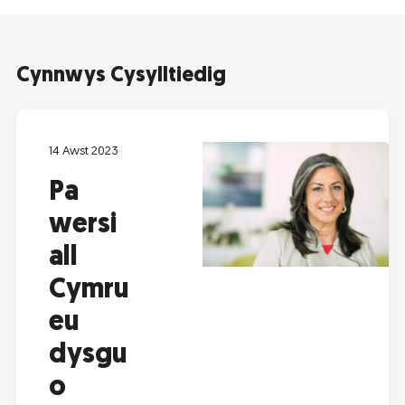
Cynnwys Cysylltiedig
14 Awst 2023
Pa
wersi
all
Cymru
eu
dysgu
o