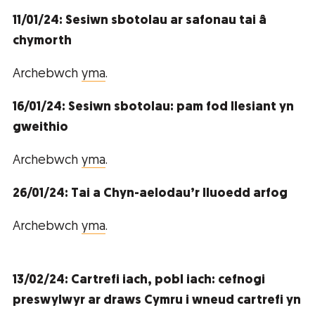
11/01/24: Sesiwn sbotolau ar safonau tai â
chymorth
Archebwch
yma
.
16/01/24: Sesiwn sbotolau: pam fod llesiant yn
gweithio
Archebwch
yma
.
26/01/24: Tai a Chyn-aelodau’r lluoedd arfog
Archebwch
yma
.
13/02/24: Cartrefi iach, pobl iach: cefnogi
preswylwyr ar draws Cymru i wneud cartrefi yn