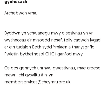
gynhesach
Archebwch
yma
.
Byddwn yn ychwanegu mwy o sesiynau yn yr
wythnosau a’r misoedd nesaf, felly cadwch lygad
ar ein
tudalen Beth sydd Ymlaen
a
thanysgrifio i
Fwletin bythefnosol CHC
i ganfod mwy.
Os oes gennych unrhyw gwestiynau, mae croeso
mawr i chi gysylltu â ni yn
memberservices@chcymru.org.uk
.