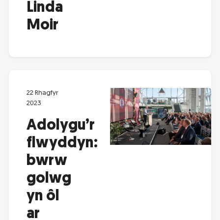
Linda
Moir
22 Rhagfyr
2023
Adolygu’r
flwyddyn:
bwrw
golwg
yn ôl
ar