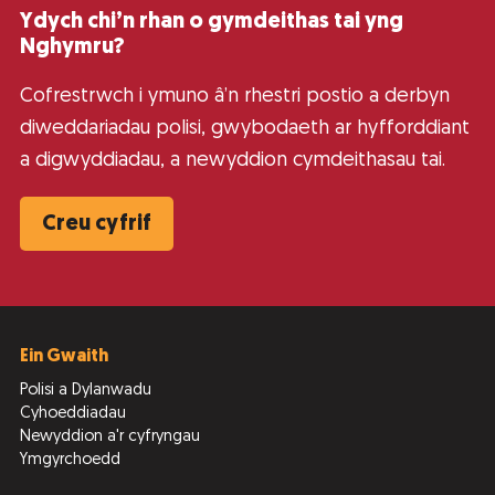
Ydych chi’n rhan o gymdeithas tai yng
Nghymru?
Cofrestrwch i ymuno â’n rhestri postio a derbyn
diweddariadau polisi, gwybodaeth ar hyfforddiant
a digwyddiadau, a newyddion cymdeithasau tai.
Creu cyfrif
Ein Gwaith
Polisi a Dylanwadu
Cyhoeddiadau
Newyddion a'r cyfryngau
Ymgyrchoedd