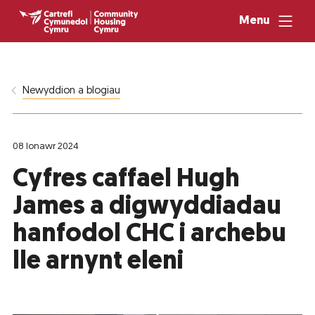
Menu
Newyddion a blogiau
08 Ionawr 2024
Cyfres caffael Hugh
James a digwyddiadau
hanfodol CHC i archebu
lle arnynt eleni