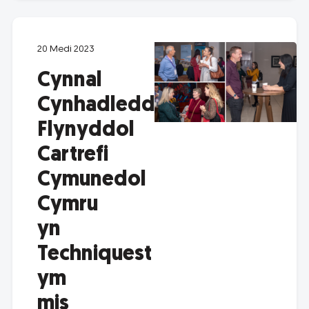
20 Medi 2023
Cynnal
Cynhadledd
Flynyddol
Cartrefi
Cymunedol
Cymru
yn
Techniquest
ym
mis