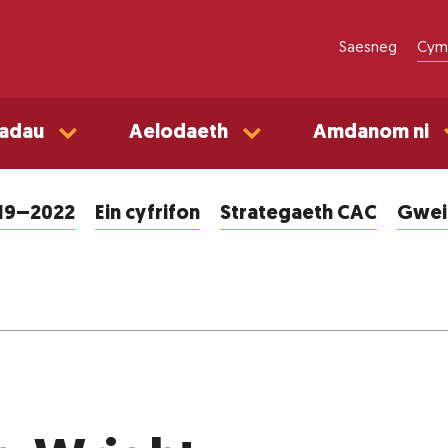
Saesneg
Cym
adau
Aelodaeth
Amdanom ni
019–2022
Ein cyfrifon
Strategaeth CAC
Gweit