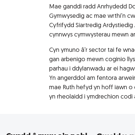
Mae ganddi radd Anrhydedd Do
Gymwysedig ac mae wrthi’n cwb
Cyfrifydd Siartredig Ardystiedi
cynnwys cymwysterau mewn arw
Cyn ymuno â’r sector tai fe wna
gan arbenigo mewn coginio llysi
parhau i ddylanwadu ar ei hag
Yn angerddol am fentora arwei
mae Ruth hefyd yn hoff iawn o 
yn rheolaidd i ymdrechion codi 