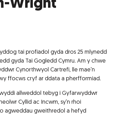
m-Wright
ddog tai profiadol gyda dros 25 mlynedd
ynedd gyda Tai Gogledd Cymru. Am y chwe
ddwr Cynorthwyol Cartrefi, lle mae’n
y ffocws cryf ar ddata a pherfformiad.
wyddi allweddol tebyg i Gyfarwyddwr
eolwr Cyllid ac Incwm, sy’n rhoi
i o agweddau gweithredol a hefyd