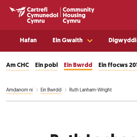
Hafan
Ein Gwaith
Digwyddi
Am CHC
Ein pobl
Ein Bwrdd
Ein ffocws 2
Ruth Lanham-Wright
Amdanom ni
Ein Bwrdd