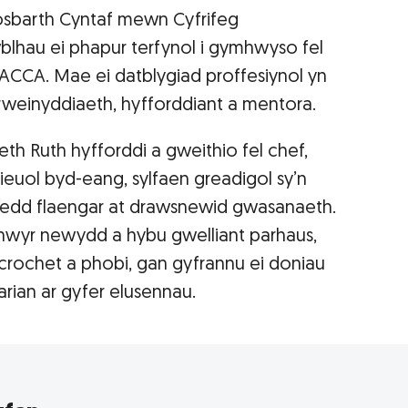
sbarth Cyntaf mewn Cyfrifeg
lhau ei phapur terfynol i gymhwyso fel
g ACCA. Mae ei datblygiad proffesiynol yn
einyddiaeth, hyfforddiant a mentora.
eth Ruth hyfforddi a gweithio fel chef,
euol byd-eang, sylfaen greadigol sy’n
wedd flaengar at drawsnewid gwasanaeth.
nwyr newydd a hybu gwelliant parhaus,
crochet a phobi, gan gyfrannu ei doniau
arian ar gyfer elusennau.