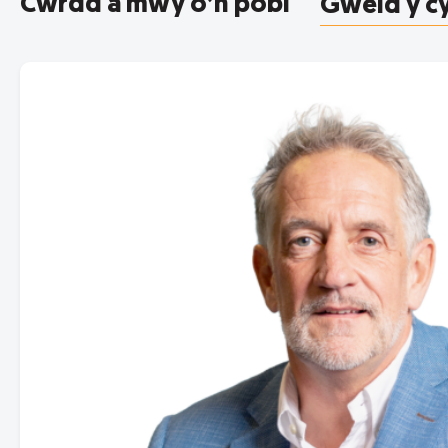
Cwrdd â mwy o’n pobl
Gweld y c