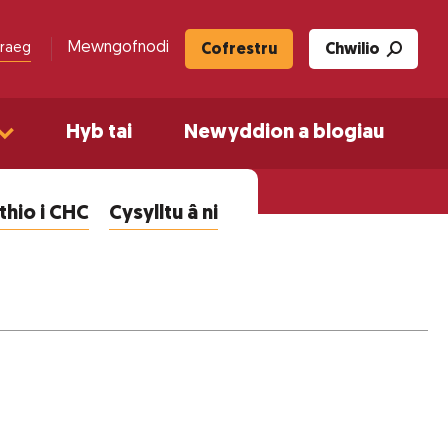
Mewngofnodi
raeg
Cofrestru
Chwilio
Hyb tai
Newyddion a blogiau
hio i CHC
Cysylltu â ni