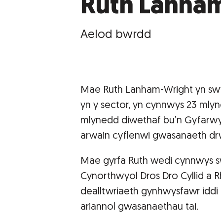
Ruth Lanha
Aelod bwrdd
Mae Ruth Lanham-Wright yn swy
yn y sector, yn cynnwys 23 ml
mlynedd diwethaf bu’n Gyfarwy
arwain cyflenwi gwasanaeth drw
Mae gyrfa Ruth wedi cynnwys s
Cynorthwyol Dros Dro Cyllid a Rh
dealltwriaeth gynhwysfawr idd
ariannol gwasanaethau tai.