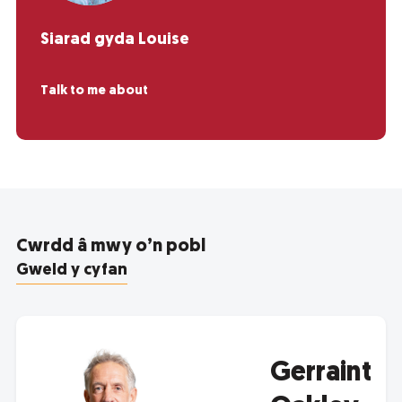
Siarad gyda Louise
Talk to me about
Cwrdd â mwy o’n pobl
Gweld y cyfan
Gerraint