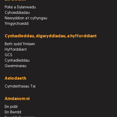
Polisi a Dylanwadu
Cyhoeddiadau
Newyddion a'r cyfryngau
Ymgyrchoedd
Cynhadleddau, digwyddiadau, a hyfforddiant
Beth sydd Ymlaen
Hyfforddiant
GCS
Cynhadleddau
Gweminarau
Aelodaeth
Cymdeithasau Tai
Amdanom ni
Ein pobl
Ein Bwrdd