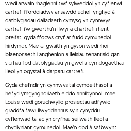
wedi arwain rhaglenni twf sylweddol yn cyflenwi
cartrefi fforddiadwy ansawdd uchel, ynghyd â
datblygiadau daliadaeth cymysg yn cynnwys
cartrefi i’w gwerthu’n llwyr a chartrefi rhent
preifat, gyda ffocws cryf ar fudd cymunedol
hirdymor. Mae ei gwaith yn gyson wedi rhoi
blaenoriaeth i anghenion a lleisiau tenantiaid gan
sicrhau fod datblygiadau yn gwella cymdogaethau
lleol yn ogystal â darparu cartrefi.
Gyda chefndir yn cynnwys tai cymdeithasol a
hefyd ymgynghoriaeth eiddo annibynnol, mae
Louise wedi goruchwylio prosiectau adfywio
graddfa fawr llwyddiannus sy’n cynyddu
cyflenwad tai ac yn cryfhau seilwaith lleol a
chydlyniant gymunedol. Mae’n dod â safbwynt