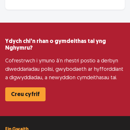
Ydych chi’n rhan o gymdeithas tai yng
Nghymru?
Cofrestrwch i ymuno â’n rhestri postio a derbyn
diweddariadau polisi, gwybodaeth ar hyfforddiant
a digwyddiadau, a newyddion cymdeithasau tai.
Creu cyfrif
Ein Gwaith