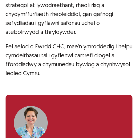
strategol at lywodraethant, rheoli risg a
chydymffurfiaeth rheoleiddiol, gan gefnogi
sefydliadau i gyflawni safonau uchel o
atebolrwydd a thryloywder.
Fel aelod o Fwrdd CHC, mae’n ymroddedig i helpu
cymdeithasau tai i gyflenwi cartrefi diogel a
fforddiadwy a chymunedau bywiog a chynhwysol
ledled Cymru.