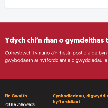
Ydych chi’n rhan o gymdeithas 
Cofrestrwch i ymuno â’n rhestri postio a derbyn
gwybodaeth ar hyfforddiant a digwyddiadau, a
Ein Gwaith
Cynhadleddau, digwyddia
hyfforddiant
Polisi a Dylanwadu