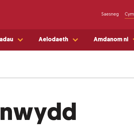
Saesneg
Cym
adau
Aelodaeth
Amdanom ni
Tanwydd