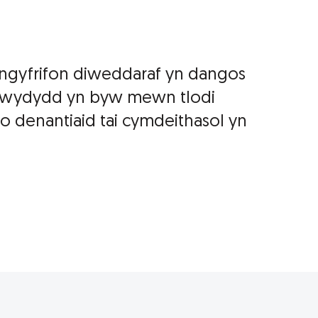
ngyfrifon diweddaraf yn dangos
elwydydd yn byw mewn tlodi
o denantiaid tai cymdeithasol yn
.