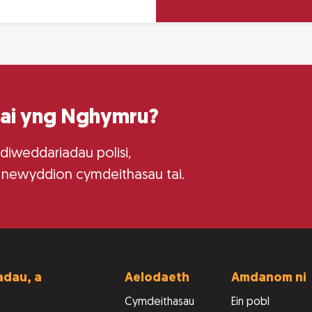
tai yng Nghymru?
 diweddariadau polisi,
 newyddion cymdeithasau tai.
dau, a
Aelodaeth
Amdanom ni
Cymdeithasau
Ein pobl