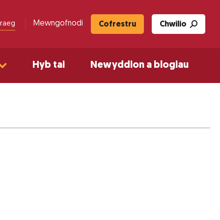
Mewngofnodi
raeg
Cofrestru
Chwilio
Hyb tai
Newyddion a blogiau