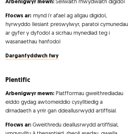
Arbenigwyr mewn:
Seilwaith rhwydwaith digidol
Ffocws ar:
mynd i’r afael ag allgau digidol,
hyrwyddo llesiant preswylwyr, paratoi cymunedau
ar gyfer y dyfodol a sicrhau mynediad teg i
wasanaethau hanfodol
Darganfyddwch fwy
Plentific
Arbenigwyr mewn:
Platfformau gweithrediadau
eiddo gydag awtomeiddio cysylltiedig a
dirnadaeth a yrrir gan ddeallusrwydd artiffisial.
Ffocws ar:
Gweithredu deallusrwydd artiffisial,
ymgysylltu â thenantiaid, rheoli asedau, gwella