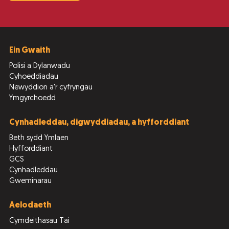
Ein Gwaith
Polisi a Dylanwadu
Cyhoeddiadau
Newyddion a'r cyfryngau
Ymgyrchoedd
Cynhadleddau, digwyddiadau, a hyfforddiant
Beth sydd Ymlaen
Hyfforddiant
GCS
Cynhadleddau
Gweminarau
Aelodaeth
Cymdeithasau Tai