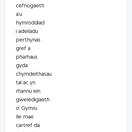
cefnogaeth
a’u
hymroddiad
i adeiladu
perthynas
gref a
pharhaus
gyda
chymdeithasau
tai ac yn
rhannu ein
gweledigaeth
o ‘Gymru
lle mae
cartref da