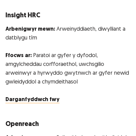
Insight HRC
Arbenigwyr mewn:
Arweinyddiaeth, diwylliant a
datblygu tîm
Ffocws ar:
Paratoi ar gyfer y dyfodol,
amgylcheddau corfforaethol, uwchsgilio
arweinwyr a hyrwyddo gwytnwch ar gyfer newid
gwleidyddol a chymdeithasol
Darganfyddwch fwy
Openreach