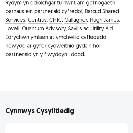
Rydym yn ddiolchgar tu hwnt am gefnogaeth
barhaus ein partneriaid cyfredol,
Barcud Shared
Services
,
Centrus
,
CHIC
,
Gallagher
,
Hugh James
,
Lovell
,
Quantum Advisory
,
Savills
ac
Utility Aid
.
Edrychwn ymlaen at ymchwilio cyfleoedd
newydd ar gyfer cydweithio gyda’n holl
bartneriaid yn y flwyddyn i ddod.
Cynnwys Cysylltiedig