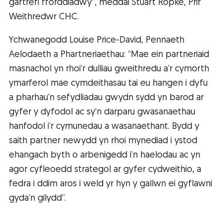
gartrefi fforddiadwy”, meddai Stuart Ropke, Prif
Weithredwr CHC.
Ychwanegodd Louise Price-David, Pennaeth
Aelodaeth a Phartneriaethau: “Mae ein partneriaid
masnachol yn rhoi’r dulliau gweithredu a’r cymorth
ymarferol mae cymdeithasau tai eu hangen i dyfu
a pharhau’n sefydliadau gwydn sydd yn barod ar
gyfer y dyfodol ac sy’n darparu gwasanaethau
hanfodol i’r cymunedau a wasanaethant. Bydd y
saith partner newydd yn rhoi mynediad i ystod
ehangach byth o arbenigedd i’n haelodau ac yn
agor cyfleoedd strategol ar gyfer cydweithio, a
fedra i ddim aros i weld yr hyn y gallwn ei gyflawni
gyda’n gilydd”.