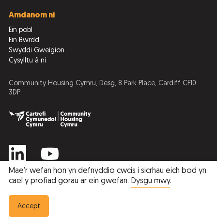
Amdanom ni
Ein pobl
Ein Bwrdd
Swyddi Gweigion
Cysylltu â ni
Community Housing Cymru, Desg, 8 Park Place, Cardiff CF10
3DP
Mae’r wefan hon yn defnyddio cwcis i sicrhau eich bod yn
cael y profiad gorau ar ein gwefan.
Dysgu mwy
.
Privacy Policy
Cookie Policy
© 2026 Cartrefi Cymunedol Cymru
Accept