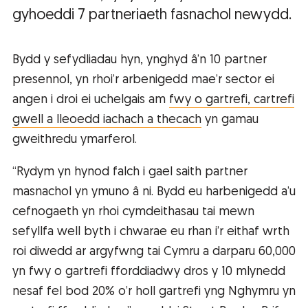
gyhoeddi 7 partneriaeth fasnachol newydd.
Bydd y sefydliadau hyn, ynghyd â’n 10 partner
presennol, yn rhoi’r arbenigedd mae’r sector ei
angen i droi ei uchelgais am
fwy o gartrefi, cartrefi
gwell a lleoedd iachach a thecach
yn gamau
gweithredu ymarferol.
“Rydym yn hynod falch i gael saith partner
masnachol yn ymuno â ni. Bydd eu harbenigedd a’u
cefnogaeth yn rhoi cymdeithasau tai mewn
sefyllfa well byth i chwarae eu rhan i’r eithaf wrth
roi diwedd ar argyfwng tai Cymru a darparu 60,000
yn fwy o gartrefi fforddiadwy dros y 10 mlynedd
nesaf fel bod 20% o’r holl gartrefi yng Nghymru yn