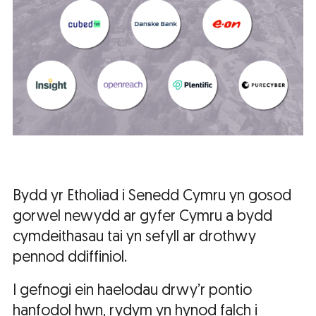
Bydd yr Etholiad i Senedd Cymru yn gosod
gorwel newydd ar gyfer Cymru a bydd
cymdeithasau tai yn sefyll ar drothwy
pennod ddiffiniol.
I gefnogi ein haelodau drwy’r pontio
hanfodol hwn, rydym yn hynod falch i