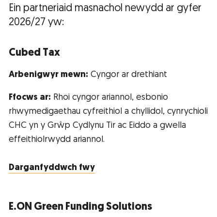
Ein partneriaid masnachol newydd ar gyfer
2026/27 yw:
Cubed Tax
Arbenigwyr mewn:
Cyngor ar drethiant
Ffocws ar:
Rhoi cyngor ariannol, esbonio
rhwymedigaethau cyfreithiol a chyllidol, cynrychioli
CHC yn y Grŵp Cydlynu Tir ac Eiddo a gwella
effeithiolrwydd ariannol.
Darganfyddwch fwy
E.ON Green Funding Solutions