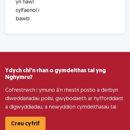
yn hawl
sylfaenol i
bawb’.
Ydych chi’n rhan o gymdeithas tai yng
Nghymru?
Cofrestrwch i ymuno â’n rhestri postio a derbyn
diweddariadau polisi, gwybodaeth ar hyfforddiant
a digwyddiadau, a newyddion cymdeithasau tai.
Creu cyfrif