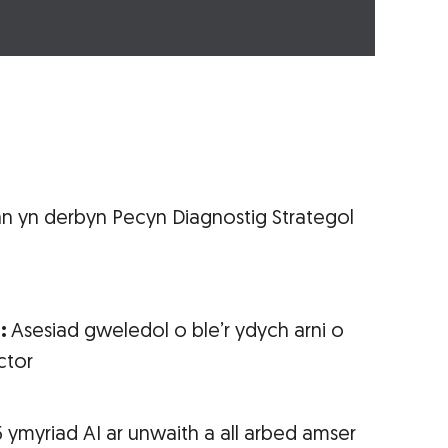
n yn derbyn Pecyn Diagnostig Strategol
I:
Asesiad gweledol o ble’r ydych arni o
ctor
5 ymyriad AI ar unwaith a all arbed amser