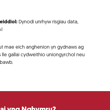
eiddiol:
Dynodi unrhyw risgiau data,
AI
ut mae eich anghenion yn gydnaws ag
lle gallai cydweithio uniongyrchol neu
i bawb.
tai yng Nghymru?