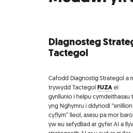
Diagnosteg Strate
Tactegol
Cafodd Diagnostig Strategol a
trywydd Tactegol
FUZA
ei
gynllunio i helpu cymdeithasau t
yng Nghymru i ddynodi “enillion
cyflym” lleol, asesu pa mor bar
yw eu sefydliad ar gyfer AI a lly