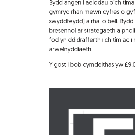
Bydd angen i aelodau o’ch tima
gymryd rhan mewn cyfres o gyfwe
swyddfeydd) a rhai o bell. By
bresennol ar strategaeth a pholi
fod yn ddidrafferth i’ch tîm ac
arweinyddiaeth.
Y gost i bob cymdeithas yw £9