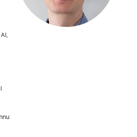
AI,
I
annu