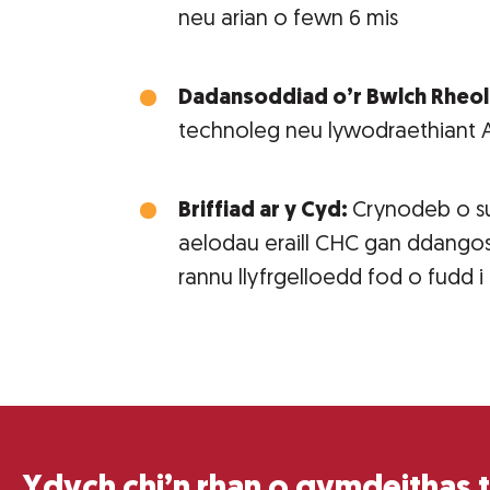
neu arian o fewn 6 mis
Dadansoddiad o’r Bwlch Rheol
technoleg neu lywodraethiant 
Briffiad ar y Cyd:
Crynodeb o s
aelodau eraill CHC gan ddangos 
rannu llyfrgelloedd fod o fudd 
Ydych chi’n rhan o gymdeithas 