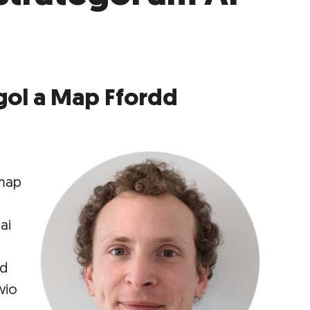
gol a Map Ffordd
 map
ai
od
wio