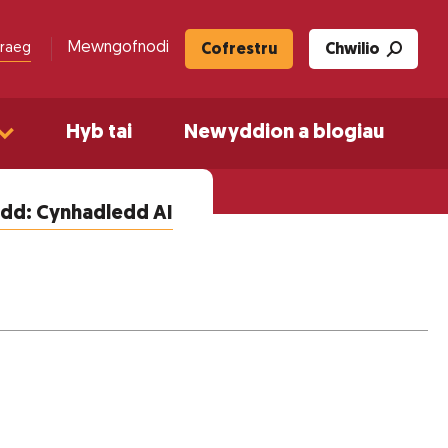
Mewngofnodi
raeg
Cofrestru
Chwilio
Hyb tai
Newyddion a blogiau
ydd: Cynhadledd AI