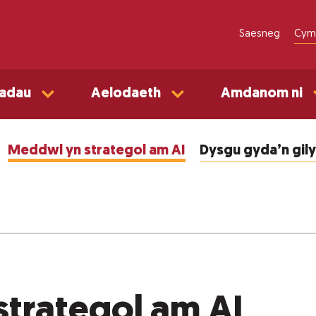
Saesneg
Cym
adau
Aelodaeth
Amdanom ni
Meddwl yn strategol am AI
Dysgu gyda’n gil
trategol am AI