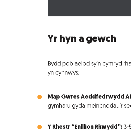
Yr hyn a gewch
Bydd pob aelod sy’n cymryd rha
yn cynnwys:
Map Gwres Aeddfedrwydd A
gymharu gyda meincnodau’r se
Y Rhestr “Enillion Rhwydd”:
3-