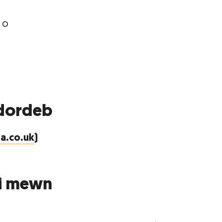
 o
ddordeb
a.co.uk
)
 i mewn