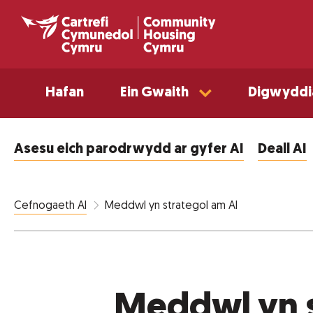
Hafan
Ein Gwaith
Digwyddi
Asesu eich parodrwydd ar gyfer AI
Deall AI
Meddwl yn strategol am AI
Cefnogaeth AI
Meddwl yn s