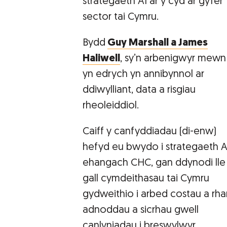
strategaeth AI ar y cyd ar gyfer
sector tai Cymru.
Bydd
Guy Marshall a James
Haliwell
, sy’n arbenigwyr mewn 
yn edrych yn annibynnol ar
ddiwylliant, data a risgiau
rheoleiddiol.
Caiff y canfyddiadau (di-enw)
hefyd eu bwydo i strategaeth A
ehangach CHC, gan ddynodi lle
gall cymdeithasau tai Cymru
gydweithio i arbed costau a rh
adnoddau a sicrhau gwell
canlyniadau i breswylwyr.