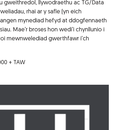
u gweithredol, llywodraethu ac TG/Data
liadau, rhai ar y safle (yn eich
dd angen mynediad hefyd at ddogfennaeth
sïau. Mae’r broses hon wedi’i chynllunio i
 i roi mewnwelediad gwerthfawr i’ch
,000 + TAW