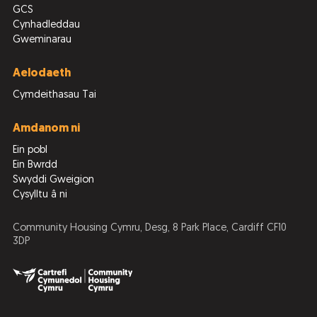
GCS
Cynhadleddau
Gweminarau
Aelodaeth
Cymdeithasau Tai
Amdanom ni
Ein pobl
Ein Bwrdd
Swyddi Gweigion
Cysylltu â ni
Community Housing Cymru, Desg, 8 Park Place, Cardiff CF10
3DP