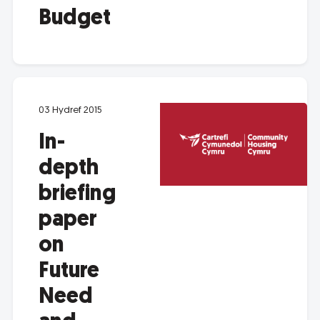
Budget
03 Hydref 2015
In-
depth
briefing
paper
on
Future
Need