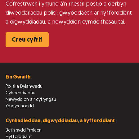
Cofrestrwch i ymuno â’n rhestri postio a derbyn
diweddariadau polisi, gwybodaeth ar hyfforddiant
a digwyddiadau, a newyddion cymdeithasau tai.
Creu cyfrif
Ein Gwaith
Polisi a Dylanwadu
Cyhoeddiadau
Newyddion a'r cyfryngau
Ymgyrchoedd
Cynhadleddau, digwyddiadau, a hyfforddiant
Beth sydd Ymlaen
Hyfforddiant