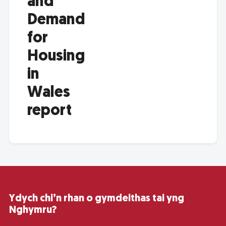
and
Demand
for
Housing
in
Wales
report
Ydych chi’n rhan o gymdeithas tai yng
Nghymru?