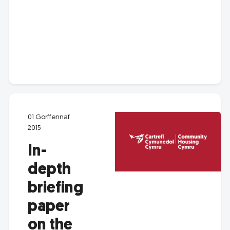
01 Gorffennaf
2015
In-
depth
briefing
paper
on the