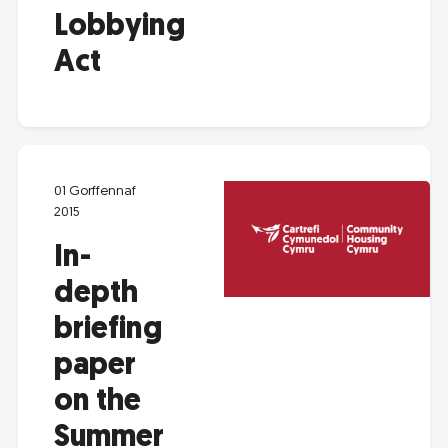
Lobbying
Act
01 Gorffennaf
2015
In-
depth
briefing
paper
on the
Summer