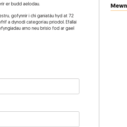
rir er budd aelodau.
Mewng
ru, gofynnir i chi ganiatáu hyd at 72
rif a dynodi categorïau priodol. Efallai
yngiadau arno neu brisio fod ar gael