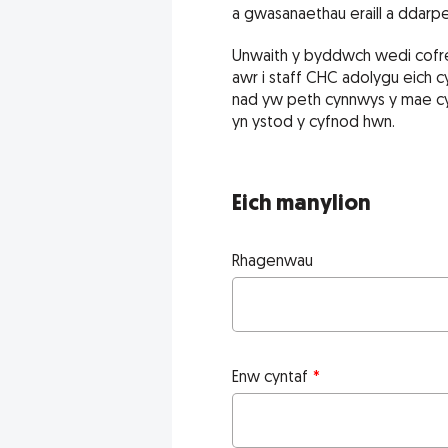
a gwasanaethau eraill a ddarpe
Unwaith y byddwch wedi cofrest
awr i staff CHC adolygu eich cyf
nad yw peth cynnwys y mae cyf
yn ystod y cyfnod hwn.
Eich manylion
Rhagenwau
Enw cyntaf