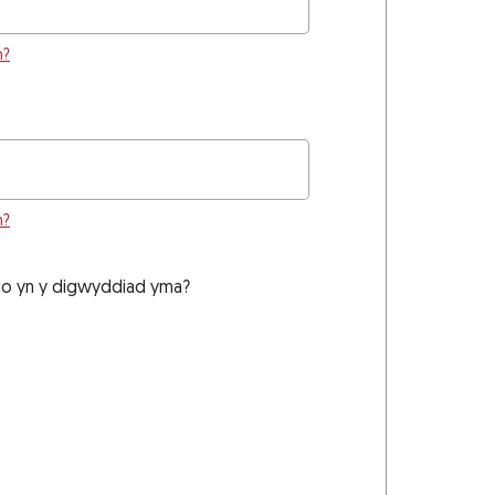
n?
n?
dio yn y digwyddiad yma?