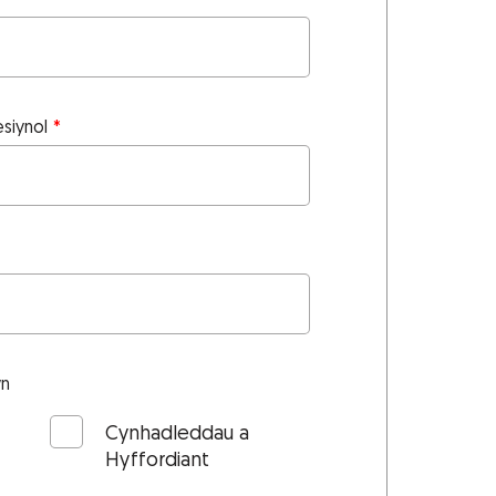
siynol
wn
Cynhadleddau a
Hyffordiant