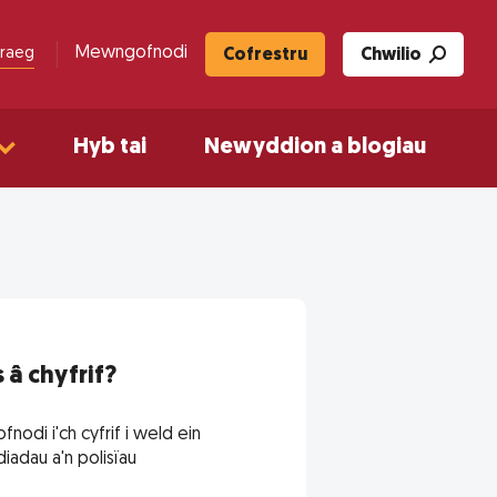
Mewngofnodi
raeg
Cofrestru
Chwilio
Hyb tai
Newyddion a blogiau
 â chyfrif?
odi i'ch cyfrif i weld ein
adau a'n polisïau