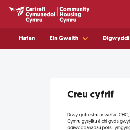
Hafan
Ein Gwaith
Digwyddi
Creu cyfrif
Drwy gofrestru ar wefan CHC, 
Cymru gysylltu â chi gyda gwy
ddiweddariadau polisi, ymgyn