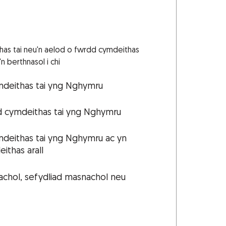
thas tai neu'n aelod o fwrdd cymdeithas
'n berthnasol i chi
mdeithas tai yng Nghymru
d cymdeithas tai yng Nghymru
mdeithas tai yng Nghymru ac yn
ithas arall
chol, sefydliad masnachol neu