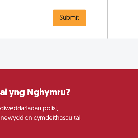
Submit
tai yng Nghymru?
 diweddariadau polisi,
 newyddion cymdeithasau tai.