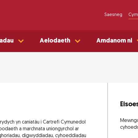
Saesneg
Cym
adau
Aelodaeth
Amdanom ni
Eisoes
Mewngofn
rydych yn caniatáu i Cartrefi Cymunedol
cyhoeddi
bodaeth a marchnata uniongyrchol ar
ghoriadau, digwyddiadau, cyhoeddiadau