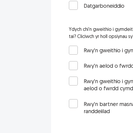
Datgarboneiddio
Ydych chi'n gweithio i gymdei
tai? Cliciwch yr holl opsiynau sy
Rwy'n gweithio i gy
Rwy'n aelod o fwrd
Rwy'n gweithio i gy
aelod o fwrdd cymde
Rwy'n bartner masna
randdeiilad