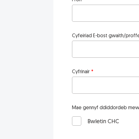
Ffôn
Cyfeiriad E-bost gwaith/proffe
Cyfrinair
Mae gennyf ddiddordeb me
Bwletin CHC