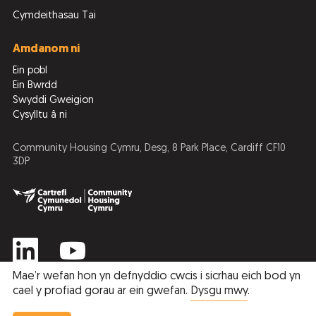
Cymdeithasau Tai
Amdanom ni
Ein pobl
Ein Bwrdd
Swyddi Gweigion
Cysylltu â ni
Community Housing Cymru, Desg, 8 Park Place, Cardiff CF10
3DP
Mae’r wefan hon yn defnyddio cwcis i sicrhau eich bod yn
cael y profiad gorau ar ein gwefan.
Dysgu mwy
.
Privacy Policy
Cookie Policy