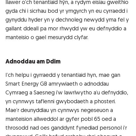
llawer o’ch tenantiaid hŷn, a rydym eisiau gweithio
gyda chi i sicrhau bod yr ymgyrch yn eu cyrraedd i
gynyddu hyder yn y dechnoleg newydd yma fel y
gallant ddeall pa mor rhwydd yw eu defnyddio a
manteisio o gael mesurydd clyfar.
Adnoddau am Ddim
I’ch helpu i gyrraedd y tenantiaid hyn, mae gan
Smart Energy GB amrywiaeth o adnoddau
Cymraeg a Saesneg i’w lawrlwytho a’u defnyddio,
yn cynnwys taflenni gwybodaeth a phosteri.
Mae’r deunyddiau yn cynnwys negeseuon a
manteision allweddol ar gyfer pobl 65 oed a
throsodd nad oes ganddynt fynediad personol i’r