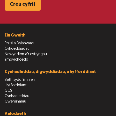
Creu cyfrif
Ein Gwaith
Polisi a Dylanwadu
Cyhoeddiadau
Newyddion a'r cyfryngau
Ymgyrchoedd
Cynhadleddau, digwyddiadau, a hyfforddiant
Beth sydd Ymlaen
Hyfforddiant
GCS
Cynhadleddau
Gweminarau
Aelodaeth