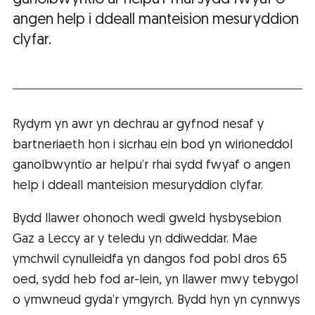
angen help i ddeall manteision mesuryddion
clyfar.
Rydym yn awr yn dechrau ar gyfnod nesaf y
bartneriaeth hon i sicrhau ein bod yn wirioneddol
ganolbwyntio ar helpu’r rhai sydd fwyaf o angen
help i ddeall manteision mesuryddion clyfar.
Bydd llawer ohonoch wedi gweld hysbysebion
Gaz a Leccy ar y teledu yn ddiweddar. Mae
ymchwil cynulleidfa yn dangos fod pobl dros 65
oed, sydd heb fod ar-lein, yn llawer mwy tebygol
o ymwneud gyda’r ymgyrch. Bydd hyn yn cynnwys