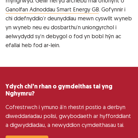
rhyngrwyd. Gellir hefyd archebu rhai ohonynt o
Ganolfan Adnoddau Smart Energy GB
. Gofynnir i
chi ddefnyddio’r deunyddiau mewn cyswllt wyneb
yn wyneb neu eu dosbarthu’n uniongyrchol i
aelwydydd sy’n debygol o fod yn bobl hŷn ac
efallai heb fod ar-lein.
Ydych chi’n rhan o gymdeithas tai yng
Nghymru?
Cofrestrwch i ymuno â’n rhestri postio a derbyn
diweddariadau polisi, gwybodaeth ar hyfforddiant
a digwyddiadau, a newyddion cymdeithasau tai.