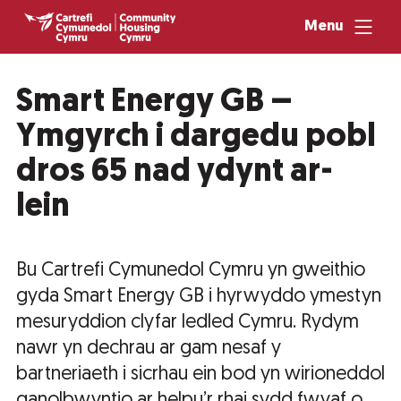
Menu
Smart Energy GB –
Ymgyrch i dargedu pobl
dros 65 nad ydynt ar-
lein
Bu Cartrefi Cymunedol Cymru yn gweithio
gyda Smart Energy GB i hyrwyddo ymestyn
mesuryddion clyfar ledled Cymru. Rydym
nawr yn dechrau ar gam nesaf y
bartneriaeth i sicrhau ein bod yn wirioneddol
ganolbwyntio ar helpu’r rhai sydd fwyaf o