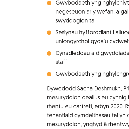
Gwybodaeth yng nghylchlyt
negeseuon ar y wefan, a gai
swyddogion tai
Sesiynau hyfforddiant i all
uniongyrchol gyda'u cydweit
Cynadleddau a digwyddiadau
staff
Gwybodaeth yng nghylchgro
Dywedodd Sacha Deshmukh, Pri
mesuryddion deallus eu cynnig i
rhentu eu cartrefi, erbyn 2020.
tenantiaid cymdeithasau tai yn 
mesuryddion, ynghyd â rhentwyr