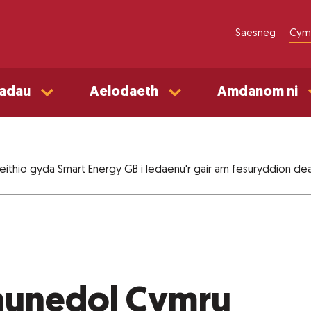
Saesneg
Cym
adau
Aelodaeth
Amdanom ni
thio gyda Smart Energy GB i ledaenu'r gair am fesuryddion dea
munedol Cymru