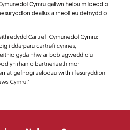
i Cymunedol Cymru gallwn helpu miloedd o
esuryddion deallus a rheoli eu defnydd o
eithredydd Cartrefi Cymunedol Cymru:
g i ddarparu cartrefi cynnes,
weithio gyda nhw ar bob agwedd o'u
bod yn rhan o bartneriaeth mor
n at gefnogi aelodau wrth i fesuryddion
raws Cymru."