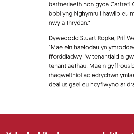
bartneriaeth hon gyda Cartref
bobl yng Nghymru i hawlio eu m
nwy a thrydan."
Dywedodd Stuart Ropke, Prif W
"Mae ein haelodau yn ymroddedi
fforddiadwy i'w tenantiaid a g
tenantiaethau. Mae'n gyffrous 
rhagweithiol ac edrychwn ymlae
deallus gael eu hcyflwyno ar d