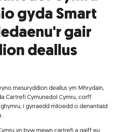
io gyda Smart
ledaenu'r gair
ion deallus
lwyno mesuryddion deallus ym Mhrydain,
a Cartrefi Cymunedol Cymru, corff
ghymru, i gyrraedd miloedd o denantiaid
.
ymru yn byw mewn cartrefi a gaiff eu