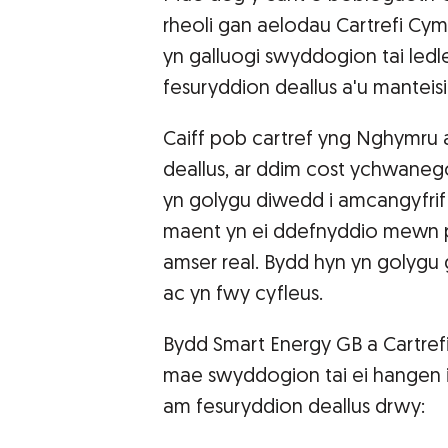
rheoli gan aelodau Cartrefi Cy
yn galluogi swyddogion tai led
fesuryddion deallus a'u manteis
Caiff pob cartref yng Nghymru 
deallus, ar ddim cost ychwaneg
yn golygu diwedd i amcangyfrif b
maent yn ei ddefnyddio mewn 
amser real. Bydd hyn yn golygu
ac yn fwy cyfleus.
Bydd Smart Energy GB a Cartre
mae swyddogion tai ei hangen i 
am fesuryddion deallus drwy: