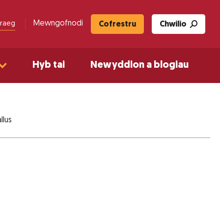
Mewngofnodi
raeg
Cofrestru
Chwilio
Hyb tai
Newyddion a blogiau
llus