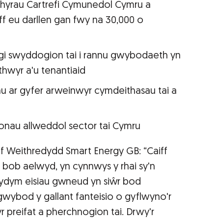
hyrau Cartrefi Cymunedol Cymru a
ff eu darllen gan fwy na 30,000 o
uogi swyddogion tai i rannu gwybodaeth yn
hwyr a'u tenantiaid
 ar gyfer arweinwyr cymdeithasau tai a
nau allweddol sector tai Cymru
f Weithredydd Smart Energy GB:
“Caiff
 bob aelwyd, yn cynnwys y rhai sy'n
 Rydym eisiau gwneud yn siŵr bod
gwybod y gallant fanteisio o gyflwyno'r
 preifat a pherchnogion tai. Drwy'r