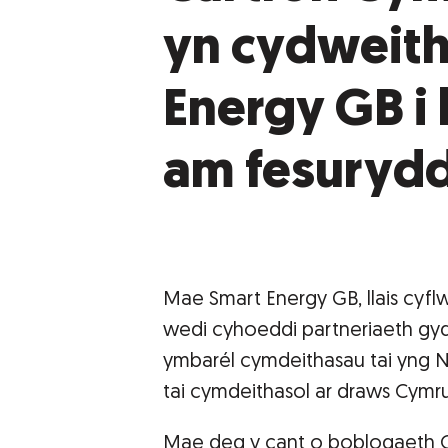
yn cydweith
Energy GB i 
am fesurydd
Mae Smart Energy GB, llais cyf
wedi cyhoeddi partneriaeth gyd
ymbarél cymdeithasau tai yng N
tai cymdeithasol ar draws Cymru
Mae deg y cant o boblogaeth C