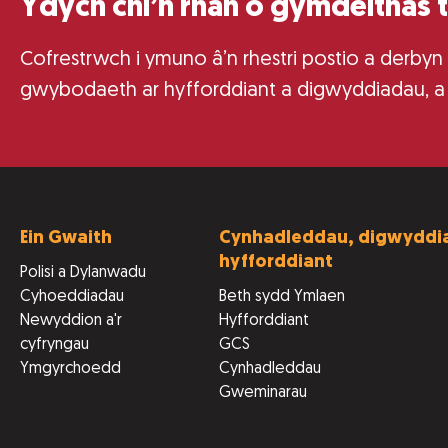
Ydych chi’n rhan o gymdeithas 
Cofrestrwch i ymuno â’n rhestri postio a derbyn
gwybodaeth ar hyfforddiant a digwyddiadau, a
Ein Gwaith
Cynhadleddau, digwyddia
hyfforddiant
Polisi a Dylanwadu
Cyhoeddiadau
Beth sydd Ymlaen
Newyddion a'r
Hyfforddiant
cyfryngau
GCS
Ymgyrchoedd
Cynhadleddau
Gweminarau