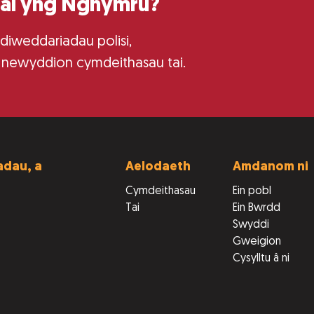
tai yng Nghymru?
 diweddariadau polisi,
 newyddion cymdeithasau tai.
dau, a
Aelodaeth
Amdanom ni
Cymdeithasau
Ein pobl
Tai
Ein Bwrdd
Swyddi
Gweigion
Cysylltu â ni