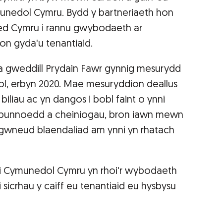
munedol Cymru. Bydd y bartneriaeth hon
led Cymru i rannu gwybodaeth ar
ion gyda'u tenantiaid.
a gweddill Prydain Fawr gynnig mesurydd
ol, erbyn 2020. Mae mesuryddion deallus
iliau ac yn dangos i bobl faint o ynni
punnoedd a cheiniogau, bron iawn mewn
 gwneud blaendaliad am ynni yn rhatach
fi Cymunedol Cymru yn rhoi'r wybodaeth
sicrhau y caiff eu tenantiaid eu hysbysu