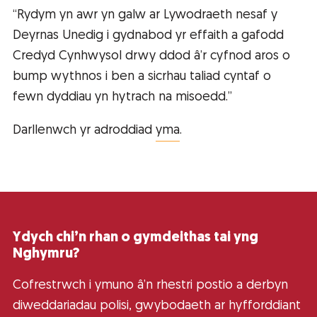
“Rydym yn awr yn galw ar Lywodraeth nesaf y
Deyrnas Unedig i gydnabod yr effaith a gafodd
Credyd Cynhwysol drwy ddod â’r cyfnod aros o
bump wythnos i ben a sicrhau taliad cyntaf o
fewn dyddiau yn hytrach na misoedd.”
Darllenwch yr adroddiad
yma
.
Ydych chi’n rhan o gymdeithas tai yng
Nghymru?
Cofrestrwch i ymuno â’n rhestri postio a derbyn
diweddariadau polisi, gwybodaeth ar hyfforddiant