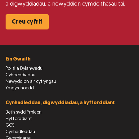
a digwyddiadau, a newyddion cymdeithasau tai.
Creu cyfrif
Ein Gwaith
Polisi a Dylanwadu
Cyhoeddiadau
Newyddion a'r cyfryngau
Ymgyrchoedd
Cynhadleddau, digwyddiadau, a hyfforddiant
Beth sydd Ymlaen
Hyfforddiant
GCS
Cynhadleddau
Gweminarau