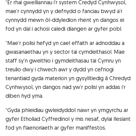
“Er rhai gwelliannau i’r system Credyd Cynhwysol,
mae’r cynnydd yn y defnydd o fanciau bwyd a’r
cynnydd mewn ôl-ddyledion rhent yn dangos ei
fod yn dal i achosi caledi diangen ar gyfer pobl.
“Mae’r polisi hefyd yn cael effaith ar adnoddau a
gwasanaethau yn y sector tai cymdeithasol. Mae
staff sy’n gweithio i gymdeithasau tai Cymru yn
treulio dwy i chwech awr y dydd yn cefnogi
tenantiaid gyda materion yn gysylltiedig â Chredyd
Cynhwysol, yn dangos nad yw’r polisi yn addas i’r
diben hyd yma.
“Gyda phleidiau gwleidyddol nawr yn ymgyrchu ar
gyfer Etholiad Cyffredinol y mis nesaf, dylai llesiant
fod yn flaenoriaeth ar gyfer maniffestos.