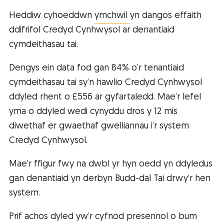
Heddiw cyhoeddwn
ymchwil
yn dangos effaith
ddifrifol Credyd Cynhwysol ar denantiaid
cymdeithasau tai.
Dengys ein data fod gan 84% o’r tenantiaid
cymdeithasau tai sy’n hawlio Credyd Cynhwysol
ddyled rhent o £556 ar gyfartaledd. Mae’r lefel
yma o ddyled wedi cynyddu dros y 12 mis
diwethaf er gwaethaf gwelliannau i’r system
Credyd Cynhwysol.
Mae’r ffigur fwy na dwbl yr hyn oedd yn ddyledus
gan denantiaid yn derbyn Budd-dal Tai drwy’r hen
system.
Prif achos dyled yw’r cyfnod presennol o bum