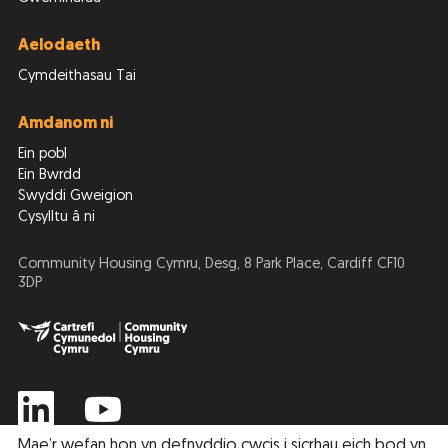
Aelodaeth
Cymdeithasau Tai
Amdanom ni
Ein pobl
Ein Bwrdd
Swyddi Gweigion
Cysylltu â ni
Community Housing Cymru, Desg, 8 Park Place, Cardiff CF10
3DP
Mae’r wefan hon yn defnyddio cwcis i sicrhau eich bod yn