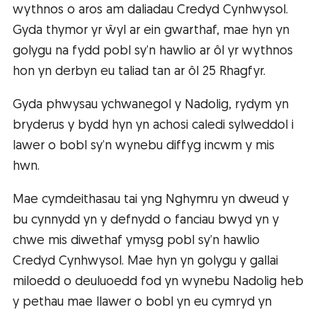
wythnos o aros am daliadau Credyd Cynhwysol.
Gyda thymor yr ŵyl ar ein gwarthaf, mae hyn yn
golygu na fydd pobl sy’n hawlio ar ôl yr wythnos
hon yn derbyn eu taliad tan ar ôl 25 Rhagfyr.
Gyda phwysau ychwanegol y Nadolig, rydym yn
bryderus y bydd hyn yn achosi caledi sylweddol i
lawer o bobl sy’n wynebu diffyg incwm y mis
hwn.
Mae cymdeithasau tai yng Nghymru yn dweud y
bu cynnydd yn y defnydd o fanciau bwyd yn y
chwe mis diwethaf ymysg pobl sy’n hawlio
Credyd Cynhwysol. Mae hyn yn golygu y gallai
miloedd o deuluoedd fod yn wynebu Nadolig heb
y pethau mae llawer o bobl yn eu cymryd yn