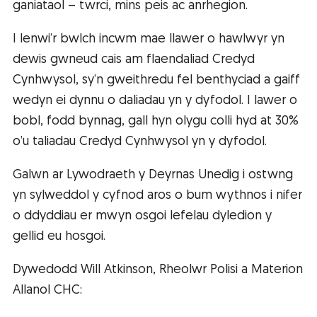
ganiataol – twrci, mins peis ac anrhegion.
I lenwi’r bwlch incwm mae llawer o hawlwyr yn
dewis gwneud cais am flaendaliad Credyd
Cynhwysol, sy’n gweithredu fel benthyciad a gaiff
wedyn ei dynnu o daliadau yn y dyfodol. I lawer o
bobl, fodd bynnag, gall hyn olygu colli hyd at 30%
o’u taliadau Credyd Cynhwysol yn y dyfodol.
Galwn ar Lywodraeth y Deyrnas Unedig i ostwng
yn sylweddol y cyfnod aros o bum wythnos i nifer
o ddyddiau er mwyn osgoi lefelau dyledion y
gellid eu hosgoi.
Dywedodd Will Atkinson, Rheolwr Polisi a Materion
Allanol CHC: