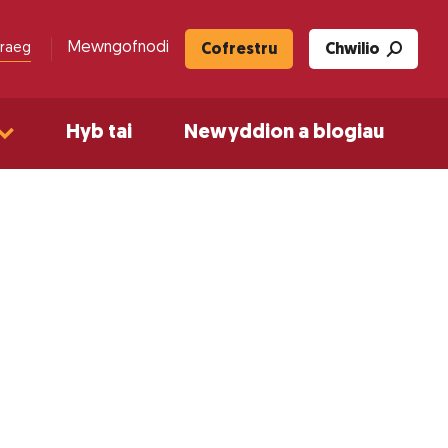
Mewngofnodi
raeg
Cofrestru
Chwilio
Hyb tai
Newyddion a blogiau