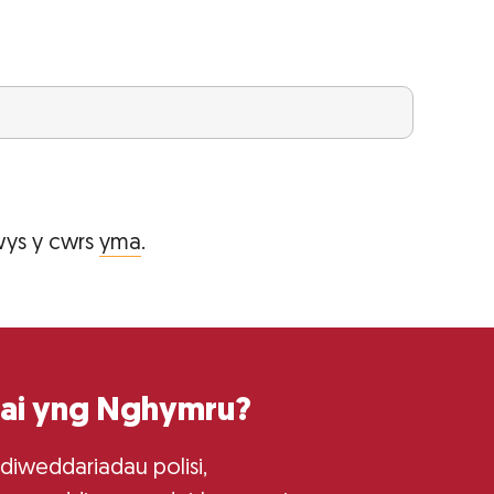
ys y cwrs
yma
.
tai yng Nghymru?
 diweddariadau polisi,