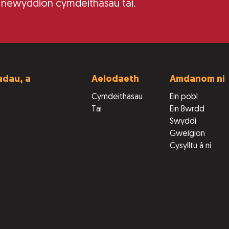
 newyddion cymdeithasau tai.
dau, a
Aelodaeth
Amdanom ni
Cymdeithasau
Ein pobl
Tai
Ein Bwrdd
Swyddi
Gweigion
Cysylltu â ni