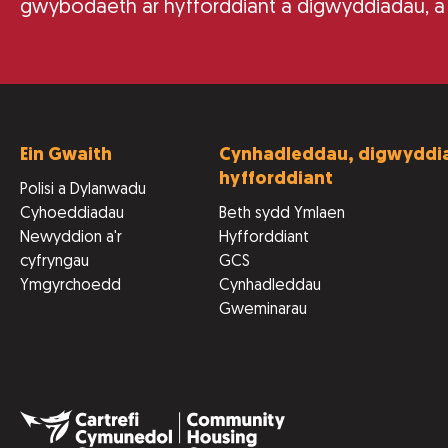
gwybodaeth ar hyfforddiant a digwyddiadau, a
Ein Gwaith
Cynhadleddau, digwyddia
hyfforddiant
Polisi a Dylanwadu
Cyhoeddiadau
Beth sydd Ymlaen
Newyddion a'r
Hyfforddiant
cyfryngau
GCS
Ymgyrchoedd
Cynhadleddau
Gweminarau