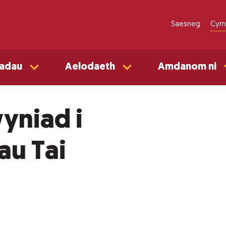
Saesneg
Cym
adau
Aelodaeth
Amdanom ni
yniad i
au Tai