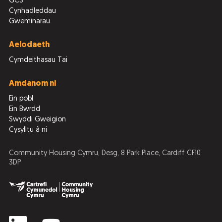
GCS
Cynhadleddau
Gweminarau
Aelodaeth
Cymdeithasau Tai
Amdanom ni
Ein pobl
Ein Bwrdd
Swyddi Gweigion
Cysylltu â ni
Community Housing Cymru, Desg, 8 Park Place, Cardiff CF10
3DP