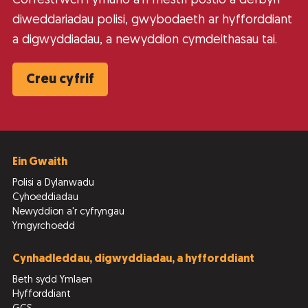
Cofrestrwch i ymuno â’n rhestri postio a derbyn
diweddariadau polisi, gwybodaeth ar hyfforddiant
a digwyddiadau, a newyddion cymdeithasau tai.
Creu cyfrif
Ein Gwaith
Polisi a Dylanwadu
Cyhoeddiadau
Newyddion a'r cyfryngau
Ymgyrchoedd
Cynhadleddau, digwyddiadau, a hyfforddiant
Beth sydd Ymlaen
Hyfforddiant