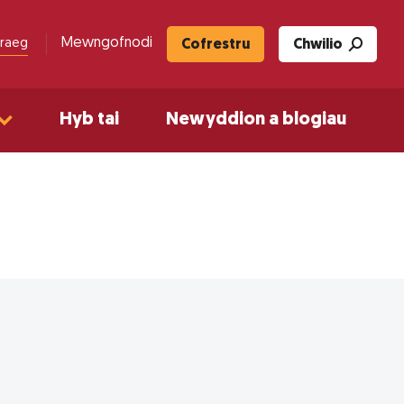
Mewngofnodi
raeg
Cofrestru
Chwilio
Hyb tai
Newyddion a blogiau