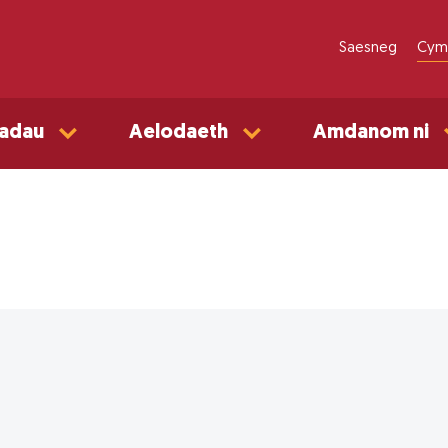
Saesneg
Cym
adau
Aelodaeth
Amdanom ni