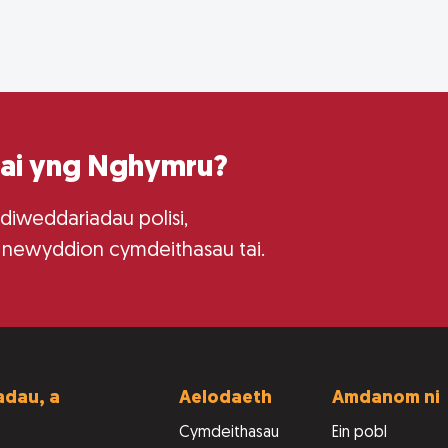
tai yng Nghymru?
 diweddariadau polisi,
 newyddion cymdeithasau tai.
dau, a
Aelodaeth
Amdanom ni
Cymdeithasau
Ein pobl