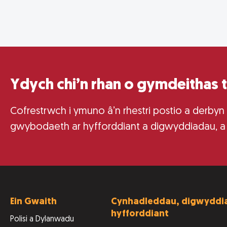
Ydych chi’n rhan o gymdeithas 
Cofrestrwch i ymuno â’n rhestri postio a derbyn
gwybodaeth ar hyfforddiant a digwyddiadau, a
Ein Gwaith
Cynhadleddau, digwyddia
hyfforddiant
Polisi a Dylanwadu