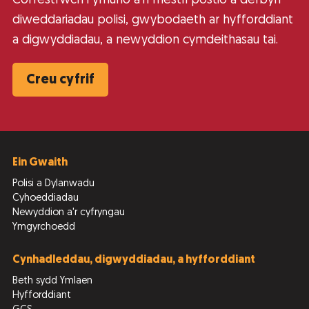
Cofrestrwch i ymuno â’n rhestri postio a derbyn
diweddariadau polisi, gwybodaeth ar hyfforddiant
a digwyddiadau, a newyddion cymdeithasau tai.
Creu cyfrif
Ein Gwaith
Polisi a Dylanwadu
Cyhoeddiadau
Newyddion a'r cyfryngau
Ymgyrchoedd
Cynhadleddau, digwyddiadau, a hyfforddiant
Beth sydd Ymlaen
Hyfforddiant