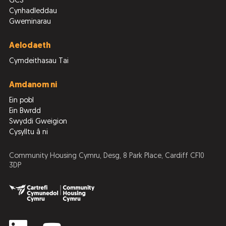
GCS
Cynhadleddau
Gweminarau
Aelodaeth
Cymdeithasau Tai
Amdanom ni
Ein pobl
Ein Bwrdd
Swyddi Gweigion
Cysylltu â ni
Community Housing Cymru, Desg, 8 Park Place, Cardiff CF10
3DP