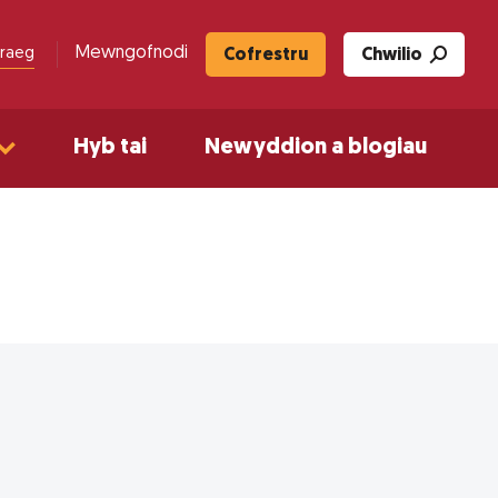
Mewngofnodi
raeg
Cofrestru
Chwilio
Hyb tai
Newyddion a blogiau