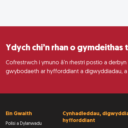
Ydych chi’n rhan o gymdeithas 
Cofrestrwch i ymuno â’n rhestri postio a derbyn
gwybodaeth ar hyfforddiant a digwyddiadau, a
Ein Gwaith
Cynhadleddau, digwyddia
hyfforddiant
Polisi a Dylanwadu