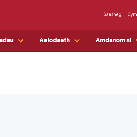
Saesneg
Cym
adau
Aelodaeth
Amdanom ni