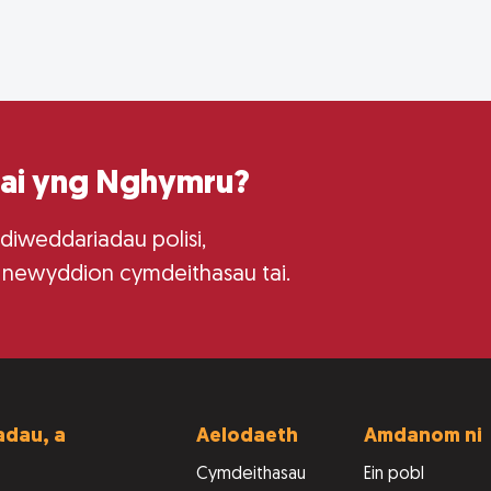
tai yng Nghymru?
 diweddariadau polisi,
 newyddion cymdeithasau tai.
dau, a
Aelodaeth
Amdanom ni
Cymdeithasau
Ein pobl