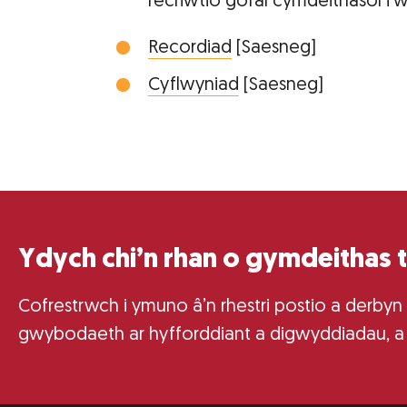
recriwtio gofal cymdeithasol i’
Recordiad
[Saesneg]
Cyflwyniad
[Saesneg]
Ydych chi’n rhan o gymdeithas 
Cofrestrwch i ymuno â’n rhestri postio a derbyn
gwybodaeth ar hyfforddiant a digwyddiadau, a