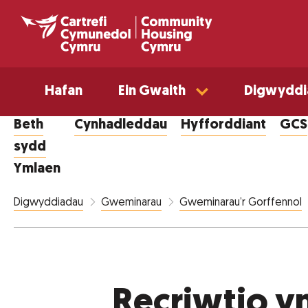
Hafan
Ein Gwaith
Digwyddi
Beth
Cynhadleddau
Hyfforddiant
GCS
sydd
Ymlaen
Digwyddiadau
Gweminarau
Gweminarau’r Gorffennol
Recriwtio yn