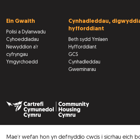
Ein Gwaith
Cynhadleddau, digwyddia
hyfforddiant
Polisi a Dylanwadu
Cyhoeddiadau
Beth sydd Ymlaen
Newyddion a'r
Hyfforddiant
cyfryngau
GCS
Ymgyrchoedd
Cynhadleddau
Gweminarau
Mae’r wefan hon yn defnyddio cwcis i sicrhau eich b