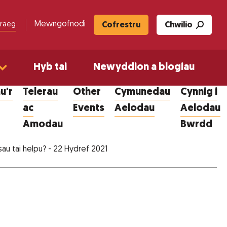
Mewngofnodi
raeg
Cofrestru
Chwilio
Hyb tai
Newyddion a blogiau
u'r
Telerau
Other
Cymunedau
Cynnig i
ac
Events
Aelodau
Aelodau
Amodau
Bwrdd
sau tai helpu? - 22 Hydref 2021