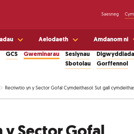
Saesneg
Cym
adau
Aelodaeth
Amdanom ni
GCS
Gweminarau
Sesiynau
Digwyddiada
Sbotolau
Gorffennol
Recriwtio yn y Sector Gofal Cymdeithasol: Sut gall cymdeitha
 y Sector Gofal