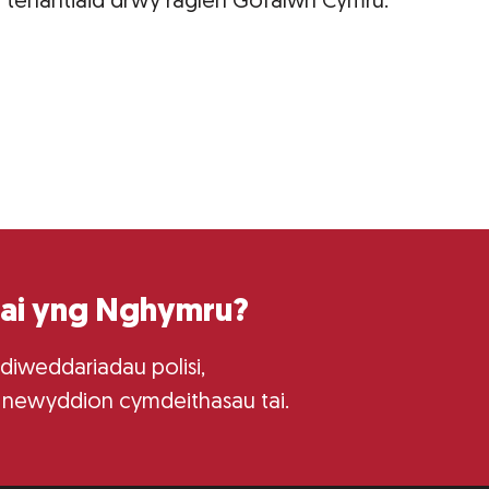
w tenantiaid drwy raglen Gofalwn Cymru.
tai yng Nghymru?
 diweddariadau polisi,
 newyddion cymdeithasau tai.