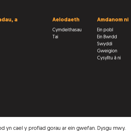
dau, a
Aelodaeth
Amdanom ni
Cymdeithasau
Ein pobl
Tai
Ein Bwrdd
Swyddi
Gweigion
Cysylltu â ni
od yn cael y profiad gorau ar ein gwefan.
Dysgu mwy
.