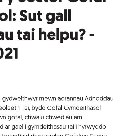
: Sut gall
u tai helpu? -
021
at gydweithwyr mewn adrannau Adnoddau
heolaeth Tai, bydd Gofal Cymdeithasol
wn gofal, chwalu chwedlau am
 ar gael i gymdeithasau tai i hyrwyddo