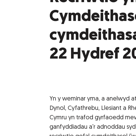
Cymdeithasol
cymdeithasa
22 Hydref 2
Yn y weminar yma, a anelwyd 
Dynol, Cyfathrebu, Llesiant a R
Cymru yn trafod gyrfaoedd me
ganfyddiadau a’r adnoddau sydd