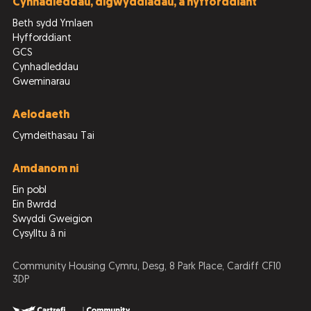
Cynhadleddau, digwyddiadau, a hyfforddiant
Beth sydd Ymlaen
Hyfforddiant
GCS
Cynhadleddau
Gweminarau
Aelodaeth
Cymdeithasau Tai
Amdanom ni
Ein pobl
Ein Bwrdd
Swyddi Gweigion
Cysylltu â ni
Community Housing Cymru, Desg, 8 Park Place, Cardiff CF10
3DP