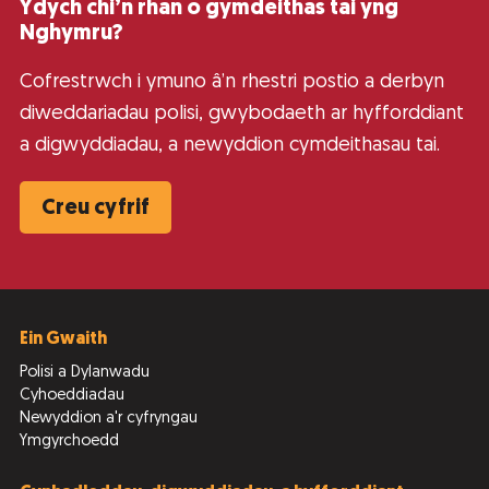
Ydych chi’n rhan o gymdeithas tai yng
Nghymru?
Cofrestrwch i ymuno â’n rhestri postio a derbyn
diweddariadau polisi, gwybodaeth ar hyfforddiant
a digwyddiadau, a newyddion cymdeithasau tai.
Creu cyfrif
Ein Gwaith
Polisi a Dylanwadu
Cyhoeddiadau
Newyddion a'r cyfryngau
Ymgyrchoedd