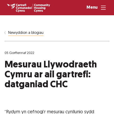
Menu
Newyddion a blogiau
05 Gorffennaf 2022
Mesurau Llywodraeth
Cymru ar ail gartrefi:
datganiad CHC
“Rydym yn cefnogi’r mesurau cynllunio sydd