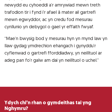
newydd eu cyhoeddi a’r amrywiad mewn treth
trafodion tir i fynd i’r afael â mater ail gartrefi
mewn egwyddor, ac yn credu fod mesurau
cynllunio yn debygol o gael yr effaith fwyaf.
“Mae’n bwysig bod y mesurau hyn yn mynd law yn
llaw gydag ymdrechion ehangach i gynyddu’r
cyflenwad o gartrefi fforddiadwy, yn neilltuol ar
adeg pan fo’r galw am dai yn neilltuol o uchel.”
Ydych chi’n rhan o gymdeithas tai yng
Nghymru?