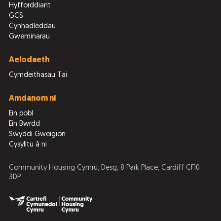
Hyfforddiant
GCS
Cynhadleddau
Gweminarau
Aelodaeth
Cymdeithasau Tai
Amdanom ni
Ein pobl
Ein Bwrdd
Swyddi Gweigion
Cysylltu â ni
Community Housing Cymru, Desg, 8 Park Place, Cardiff CF10
3DP