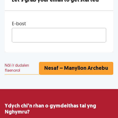
Let’s grab your email to get started
E-bost
Nôl i’r dudalen
flaenorol
Ydych chi’n rhan o gymdeithas tai yng
Nghymru?