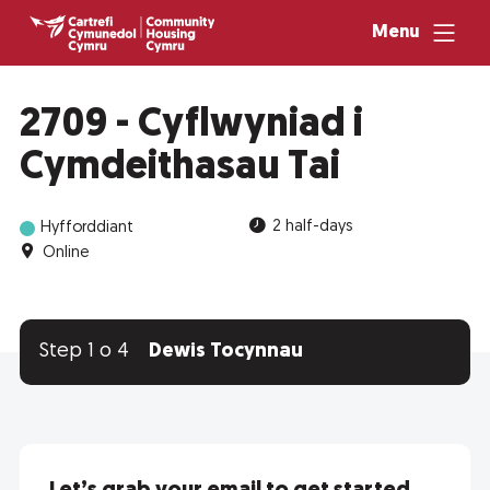
Menu
2709 - Cyflwyniad i
Cymdeithasau Tai
2 half-days
Hyfforddiant
Online
Step 1 o 4
Dewis Tocynnau