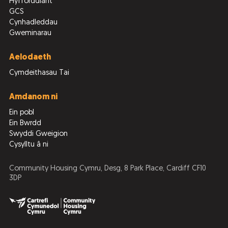
Hyfforddiant
GCS
Cynhadleddau
Gweminarau
Aelodaeth
Cymdeithasau Tai
Amdanom ni
Ein pobl
Ein Bwrdd
Swyddi Gweigion
Cysylltu â ni
Community Housing Cymru, Desg, 8 Park Place, Cardiff CF10
3DP