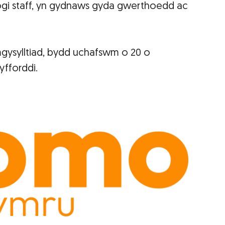
nogi staff, yn gydnaws gyda gwerthoedd ac
gysylltiad, bydd uchafswm o 20 o
fforddi.