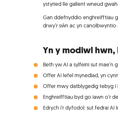
ystyried lle gallent wneud gwah
Gan ddefnyddio enghreifftiau go
drwy’r sŵn ac yn canolbwyntio a
Yn y modiwl hwn, 
Beth yw AI a sylfeini sut mae’n 
Offer AI lefel mynediad, yn cyn
Offer mwy datblygedig tebyg i
Enghreifftiau byd go iawn o’r de
Edrych i’r dyfodol: sut fedrai AI