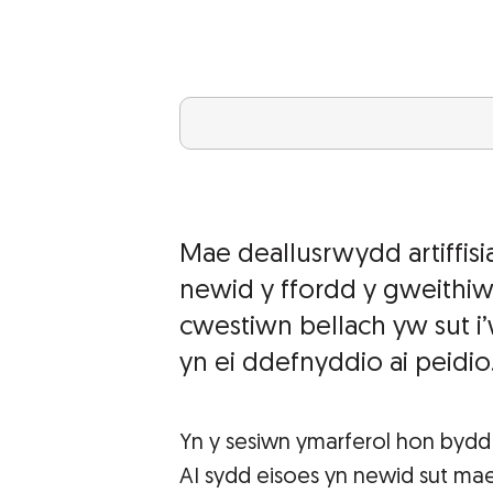
Mae deallusrwydd artiffisi
newid y ffordd y gweithiwn
cwestiwn bellach yw sut 
yn ei ddefnyddio ai peidio
Yn y sesiwn ymarferol hon bydd
AI sydd eisoes yn newid sut mae