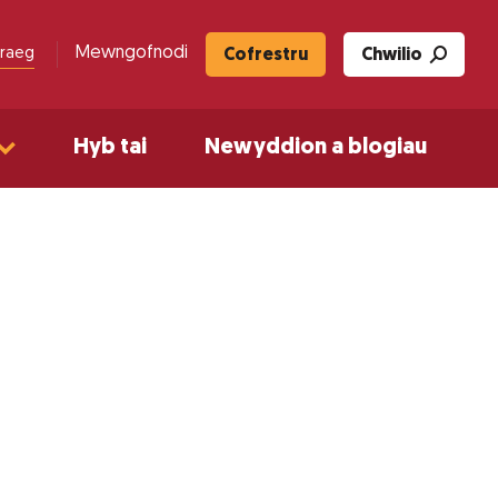
Mewngofnodi
raeg
Cofrestru
Chwilio
Hyb tai
Newyddion a blogiau