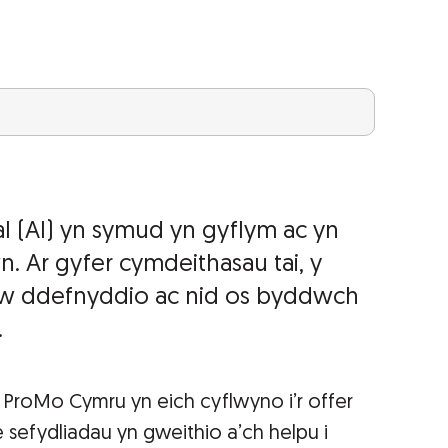
al (AI) yn symud yn gyflym ac yn
. Ar gyfer cymdeithasau tai, y
i’w ddefnyddio ac nid os byddwch
.
 ProMo Cymru yn eich cyflwyno i’r offer
 sefydliadau yn gweithio a’ch helpu i