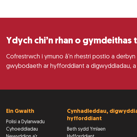
Ydych chi’n rhan o gymdeithas 
Cofrestrwch i ymuno â’n rhestri postio a derbyn
gwybodaeth ar hyfforddiant a digwyddiadau, a
Ein Gwaith
Cynhadleddau, digwyddia
hyfforddiant
Polisi a Dylanwadu
Cyhoeddiadau
Beth sydd Ymlaen
Newyddion a'r
Hyfforddiant