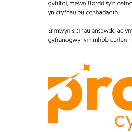
gyfrifol, mewn ffordd sy’n cef
yn cryfhau eu cenhadaeth.
Er mwyn sicrhau ansawdd ac ym
gyfranogwyr ym mhob carfan hy