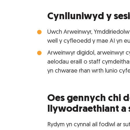
Cynlluniwyd y ses
Uwch Arweinwyr, Ymddiriedolwy
well y cyfleoedd y mae AI yn eu
Arweinwyr digidol, arweinwyr 
aelodau eraill o staff cymdeithasau
yn chwarae rhan wrth lunio cyfei
Oes gennych chi 
llywodraethiant a 
Rydym yn cynnal ail fodiwl ar su