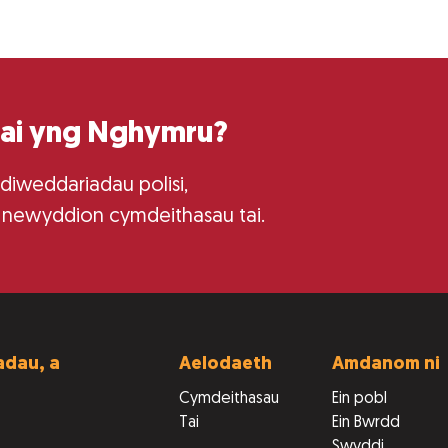
tai yng Nghymru?
 diweddariadau polisi,
 newyddion cymdeithasau tai.
dau, a
Aelodaeth
Amdanom ni
Cymdeithasau
Ein pobl
Tai
Ein Bwrdd
Swyddi