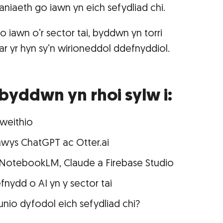
aniaeth go iawn yn eich sefydliad chi.
 iawn o’r sector tai, byddwn yn torri
r yr hyn sy’n wirioneddol ddefnyddiol.
byddwn yn rhoi sylw i:
gweithio
nwys ChatGPT ac Otter.ai
 NotebookLM, Claude a Firebase Studio
fnydd o AI yn y sector tai
 lunio dyfodol eich sefydliad chi?