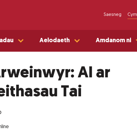
Saesneg
Cym
adau
Aelodaeth
Amdanom ni
Arweinwyr: AI ar
ithasau Tai
b
line