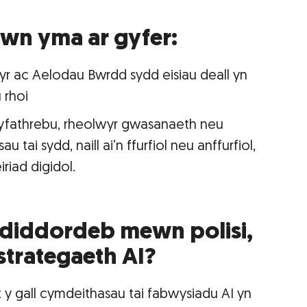
iwn yma ar gyfer:
r ac Aelodau Bwrdd sydd eisiau deall yn
 rhoi
cyfathrebu, rheolwyr gwasanaeth neu
 tai sydd, naill ai’n ffurfiol neu anffurfiol,
riad digidol.
ddiddordeb mewn polisi,
strategaeth AI?
t y gall cymdeithasau tai fabwysiadu AI yn