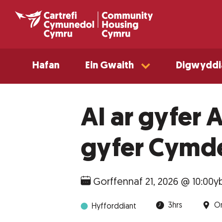
Hafan
Ein Gwaith
Digwyddi
AI ar gyfer 
gyfer Cymde
Gorffennaf 21, 2026 @ 10:00y
3hrs
On
Hyfforddiant