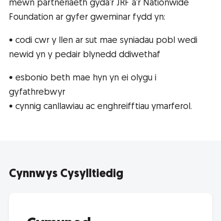
mewn partneriaeth gyda’r JRF a’r Nationwide
Foundation ar gyfer gweminar fydd yn:
• codi cwr y llen ar sut mae syniadau pobl wedi
newid yn y pedair blynedd ddiwethaf
• esbonio beth mae hyn yn ei olygu i
gyfathrebwyr
• cynnig canllawiau ac enghreifftiau ymarferol.
Cynnwys Cysylltiedig