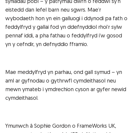
syniadau pobl – y patrymau dwfn o feddwl sy’n
eistedd dan lefel barn neu sgwrs. Mae’r
wybodaeth hon yn ein galluogi i ddynodi pa fath o
feddylfryd y gallai fod yn ddefnyddiol rhoi’r sylw
pennaf iddi, a pha fathau o feddylfryd i’w gosod
yn y cefndir, yn defnyddio fframio.
Mae meddylfryd yn parhau, ond gall symud – yn
aml ar gyfnodau o gythrwfl cymdeithasol neu
mewn ymateb i ymdrechion cyson ar gyfer newid
cymdeithasol.
Ymunwch â Sophie Gordon o FrameWorks UK,