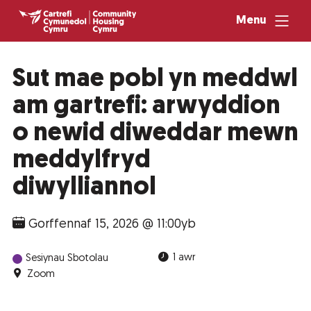
Menu
Sut mae pobl yn meddwl
am gartrefi: arwyddion
o newid diweddar mewn
meddylfryd
diwylliannol
Gorffennaf 15, 2026 @ 11:00yb
1 awr
Sesiynau Sbotolau
Zoom