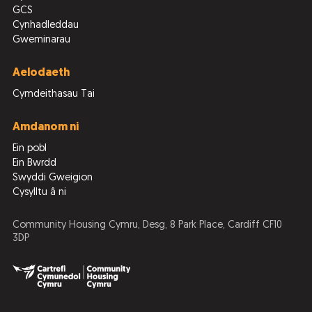
GCS
Cynhadleddau
Gweminarau
Aelodaeth
Cymdeithasau Tai
Amdanom ni
Ein pobl
Ein Bwrdd
Swyddi Gweigion
Cysylltu â ni
Community Housing Cymru, Desg, 8 Park Place, Cardiff CF10
3DP