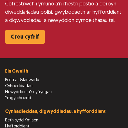
Cofrestrwch i ymuno â’n rhestri postio a derbyn
diweddariadau polisi, gwybodaeth ar hyfforddiant
a digwyddiadau, a newyddion cymdeithasau tai.
Creu cyfrif
Ein Gwaith
Polisi a Dylanwadu
Cyhoeddiadau
Newyddion a'r cyfryngau
Ymgyrchoedd
Cynhadleddau, digwyddiadau, a hyfforddiant
Beth sydd Ymlaen
Hyfforddiant