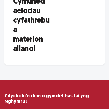
Cymuned
aelodau
cyfathrebu
a
materion
allanol
Ydych chi’n rhan o gymdeithas tai yng
Nghymru?