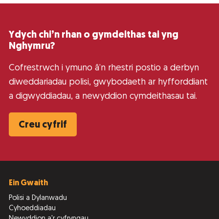
Ydych chi’n rhan o gymdeithas tai yng
Nghymru?
Cofrestrwch i ymuno â’n rhestri postio a derbyn
diweddariadau polisi, gwybodaeth ar hyfforddiant
a digwyddiadau, a newyddion cymdeithasau tai.
Creu cyfrif
Ein Gwaith
Polisi a Dylanwadu
Cyhoeddiadau
Newyddion a'r cyfryngau