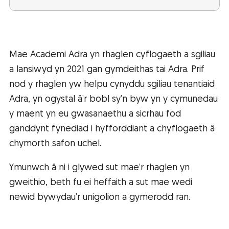
Mae Academi Adra yn rhaglen cyflogaeth a sgiliau
a lansiwyd yn 2021 gan gymdeithas tai Adra. Prif
nod y rhaglen yw helpu cynyddu sgiliau tenantiaid
Adra, yn ogystal â’r bobl sy’n byw yn y cymunedau
y maent yn eu gwasanaethu a sicrhau fod
ganddynt fynediad i hyfforddiant a chyflogaeth â
chymorth safon uchel.
Ymunwch â ni i glywed sut mae’r rhaglen yn
gweithio, beth fu ei heffaith a sut mae wedi
newid bywydau’r unigolion a gymerodd ran.