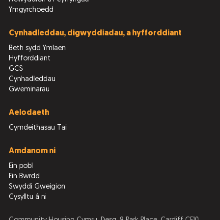
Ymgyrchoedd
Cynhadleddau, digwyddiadau, a hyfforddiant
Beth sydd Ymlaen
Hyfforddiant
GCS
Cynhadleddau
Gweminarau
Aelodaeth
Cymdeithasau Tai
Amdanom ni
Ein pobl
Ein Bwrdd
Swyddi Gweigion
Cysylltu â ni