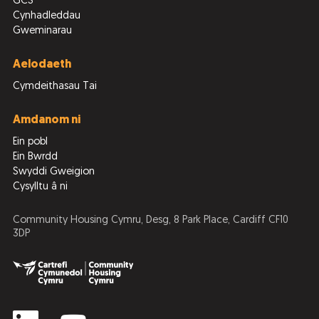
GCS
Cynhadleddau
Gweminarau
Aelodaeth
Cymdeithasau Tai
Amdanom ni
Ein pobl
Ein Bwrdd
Swyddi Gweigion
Cysylltu â ni
Community Housing Cymru, Desg, 8 Park Place, Cardiff CF10
3DP