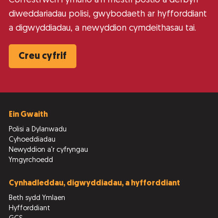
Cofrestrwch i ymuno â’n rhestri postio a derbyn
diweddariadau polisi, gwybodaeth ar hyfforddiant
a digwyddiadau, a newyddion cymdeithasau tai.
Creu cyfrif
Ein Gwaith
Polisi a Dylanwadu
Cyhoeddiadau
Newyddion a'r cyfryngau
Ymgyrchoedd
Cynhadleddau, digwyddiadau, a hyfforddiant
Beth sydd Ymlaen
Hyfforddiant