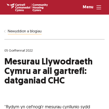
Menu
Newyddion a blogiau
05 Gorffennaf 2022
Mesurau Llywodraeth
Cymru ar ail gartrefi:
datganiad CHC
“Rydym yn cefnogi’r mesurau cynllunio sydd