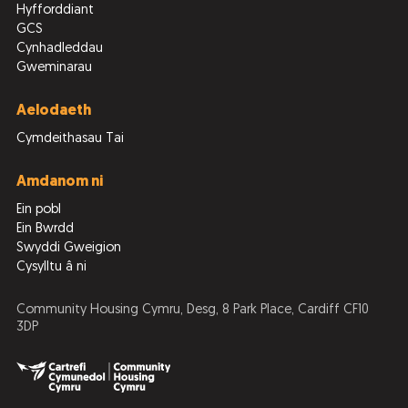
Hyfforddiant
GCS
Cynhadleddau
Gweminarau
Aelodaeth
Cymdeithasau Tai
Amdanom ni
Ein pobl
Ein Bwrdd
Swyddi Gweigion
Cysylltu â ni
Community Housing Cymru, Desg, 8 Park Place, Cardiff CF10
3DP