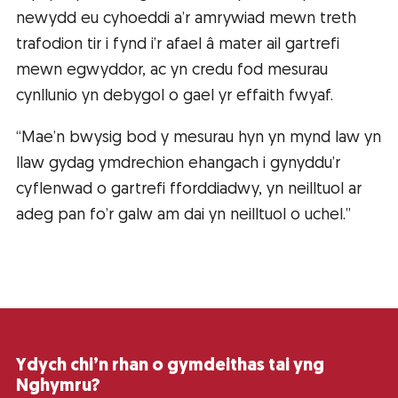
newydd eu cyhoeddi a’r amrywiad mewn treth
trafodion tir i fynd i’r afael â mater ail gartrefi
mewn egwyddor, ac yn credu fod mesurau
cynllunio yn debygol o gael yr effaith fwyaf.
“Mae’n bwysig bod y mesurau hyn yn mynd law yn
llaw gydag ymdrechion ehangach i gynyddu’r
cyflenwad o gartrefi fforddiadwy, yn neilltuol ar
adeg pan fo’r galw am dai yn neilltuol o uchel.”
Ydych chi’n rhan o gymdeithas tai yng
Nghymru?