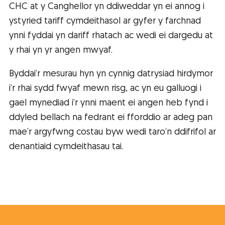
CHC at y Canghellor yn ddiweddar yn ei annog i
ystyried tariff cymdeithasol ar gyfer y farchnad
ynni fyddai yn dariff rhatach ac wedi ei dargedu at
y rhai yn yr angen mwyaf.
Byddai’r mesurau hyn yn cynnig datrysiad hirdymor
i’r rhai sydd fwyaf mewn risg, ac yn eu galluogi i
gael mynediad i’r ynni maent ei angen heb fynd i
ddyled bellach na fedrant ei fforddio ar adeg pan
mae’r argyfwng costau byw wedi taro’n ddifrifol ar
denantiaid cymdeithasau tai.