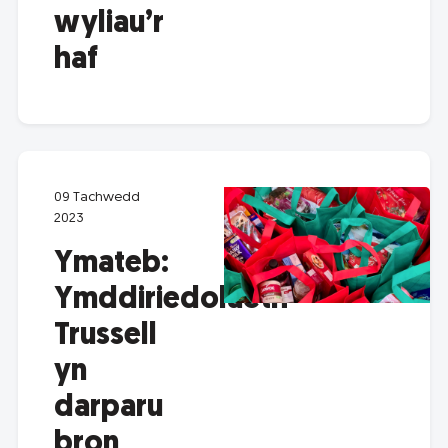
wyliau’r
haf
09 Tachwedd
2023
Ymateb:
Ymddiriedolaeth
Trussell
yn
darparu
bron