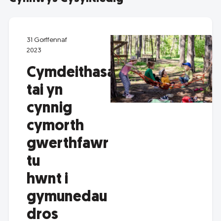
31 Gorffennaf
2023
Cymdeithasau
tai yn
cynnig
cymorth
gwerthfawr
tu
hwnt i
gymunedau
dros