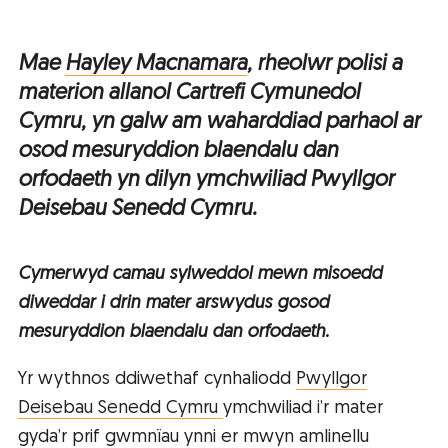
Mae
Hayley Macnamara
, rheolwr polisi a
materion allanol Cartrefi Cymunedol
Cymru, yn galw am waharddiad parhaol ar
osod mesuryddion blaendalu dan
orfodaeth yn dilyn ymchwiliad Pwyllgor
Deisebau Senedd Cymru.
Cymerwyd camau sylweddol mewn misoedd
diweddar i drin mater arswydus gosod
mesuryddion blaendalu dan orfodaeth.
Yr wythnos ddiwethaf cynhaliodd
Pwyllgor
Deisebau Senedd Cymru
ymchwiliad i’r mater
gyda’r prif gwmnïau ynni er mwyn amlinellu