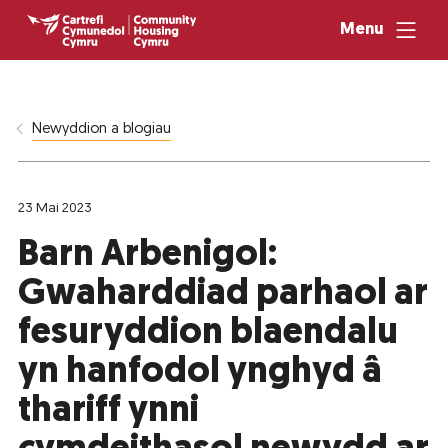
Menu
Newyddion a blogiau
23 Mai 2023
Barn Arbenigol:
Gwaharddiad parhaol ar
fesuryddion blaendalu
yn hanfodol ynghyd â
thariff ynni