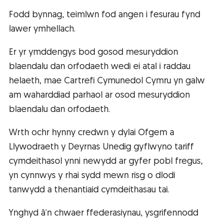
Fodd bynnag, teimlwn fod angen i fesurau fynd
lawer ymhellach.
Er yr ymddengys bod gosod mesuryddion
blaendalu dan orfodaeth wedi ei atal i raddau
helaeth, mae Cartrefi Cymunedol Cymru yn galw
am waharddiad parhaol ar osod mesuryddion
blaendalu dan orfodaeth.
Wrth ochr hynny credwn y dylai Ofgem a
Llywodraeth y Deyrnas Unedig gyflwyno tariff
cymdeithasol ynni newydd ar gyfer pobl fregus,
yn cynnwys y rhai sydd mewn risg o dlodi
tanwydd a thenantiaid cymdeithasau tai.
Ynghyd â’n chwaer ffederasiynau, ysgrifennodd