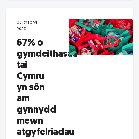
08 Rhagfyr
2023
67% o
gymdeithasau
tai
Cymru
yn sôn
am
gynnydd
mewn
atgyfeiriadau