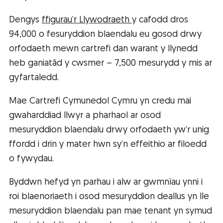
Dengys
ffigurau’r Llywodraeth
y cafodd dros
94,000 o fesuryddion blaendalu eu gosod drwy
orfodaeth mewn cartrefi dan warant y llynedd
heb ganiatâd y cwsmer – 7,500 mesurydd y mis ar
gyfartaledd.
Mae Cartrefi Cymunedol Cymru yn credu mai
gwaharddiad llwyr a pharhaol ar osod
mesuryddion blaendalu drwy orfodaeth yw’r unig
ffordd i drin y mater hwn sy’n effeithio ar filoedd
o fywydau.
Byddwn hefyd yn parhau i alw ar gwmnïau ynni i
roi blaenoriaeth i osod mesuryddion deallus yn lle
mesuryddion blaendalu pan mae tenant yn symud