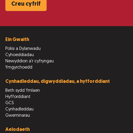
Creu cyfrif
Ein Gwaith
Polisi a Dylanwadu
Cyhoeddiadau
Newyddion a'r cyfryngau
Ymgyrchoedd
Cynhadleddau, digwyddiadau, a hyfforddiant
Beth sydd Ymlaen
Hyfforddiant
GCS
Cynhadleddau
Gweminarau
Aelodaeth