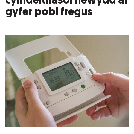
cymdeithasol newydd ar
gyfer pobl fregus