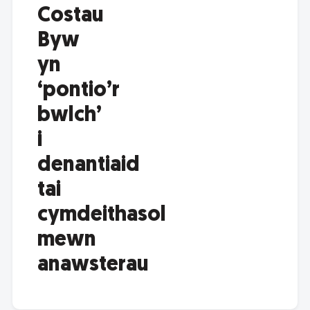
Costau
Byw
yn
‘pontio’r
bwlch’
i
denantiaid
tai
cymdeithasol
mewn
anawsterau