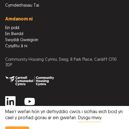
Cymdeithasau Tai
Amdanom ni
Ein pobl
Ein Bwrdd
Swyddi Gweigion
Cysylltu â ni
Community Housing Cymru, Desg, 8 Park Place, Cardiff CF10
3DP
Mae’r wefan hon yn defnyddio cwcis i sicrhau eich bod yn
cael y profiad gorau ar ein gwefan.
Dysgu mwy
.
Privacy Policy
Cookie Policy