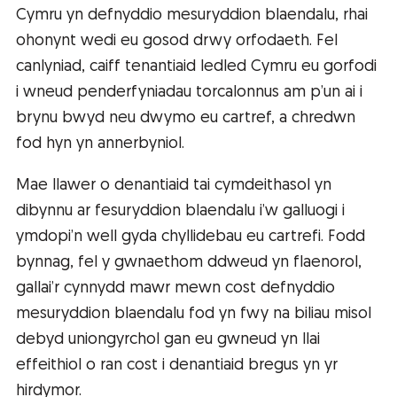
Cymru yn defnyddio mesuryddion blaendalu, rhai
ohonynt wedi eu gosod drwy orfodaeth. Fel
canlyniad, caiff tenantiaid ledled Cymru eu gorfodi
i wneud penderfyniadau torcalonnus am p’un ai i
brynu bwyd neu dwymo eu cartref, a chredwn
fod hyn yn annerbyniol.
Mae llawer o denantiaid tai cymdeithasol yn
dibynnu ar fesuryddion blaendalu i’w galluogi i
ymdopi’n well gyda chyllidebau eu cartrefi. Fodd
bynnag, fel y gwnaethom ddweud yn flaenorol,
gallai’r cynnydd mawr mewn cost defnyddio
mesuryddion blaendalu fod yn fwy na biliau misol
debyd uniongyrchol gan eu gwneud yn llai
effeithiol o ran cost i denantiaid bregus yn yr
hirdymor.