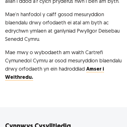
allan i ddod â’r cylch pryderus hwn i ben am byth.
Mae’n hanfodol y caiff gosod mesuryddion
blaendalu drwy orfodaeth ei atal am byth ac
edrychwn ymlaen at ganlyniad Pwyllgor Deisebau
Senedd Cymru.
Mae mwy o wybodaeth am waith Cartrefi
Cymunedol Cymru ar osod mesuryddion blaendalu
drwy orfodaeth yn ein hadroddiad
Amser i
Weithredu.
Cynnwys Cysylltiedig