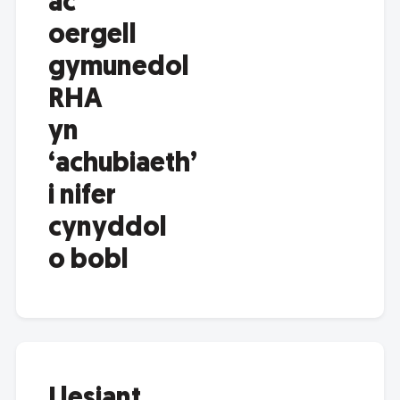
ac
oergell
gymunedol
RHA
yn
‘achubiaeth’
i nifer
cynyddol
o bobl
Llesiant