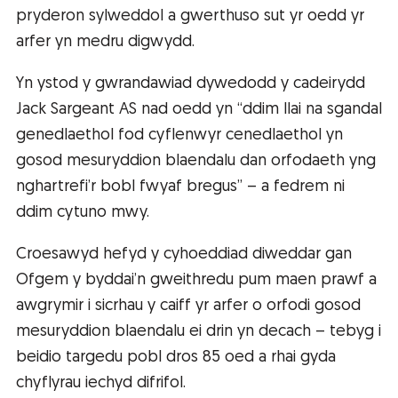
pryderon sylweddol a gwerthuso sut yr oedd yr
arfer yn medru digwydd.
Yn ystod y gwrandawiad dywedodd y cadeirydd
Jack Sargeant AS nad oedd yn “ddim llai na sgandal
genedlaethol fod cyflenwyr cenedlaethol yn
gosod mesuryddion blaendalu dan orfodaeth yng
nghartrefi’r bobl fwyaf bregus” – a fedrem ni
ddim cytuno mwy.
Croesawyd hefyd y cyhoeddiad diweddar gan
Ofgem y byddai’n gweithredu pum maen prawf a
awgrymir i sicrhau y caiff yr arfer o orfodi gosod
mesuryddion blaendalu ei drin yn decach – tebyg i
beidio targedu pobl dros 85 oed a rhai gyda
chyflyrau iechyd difrifol.