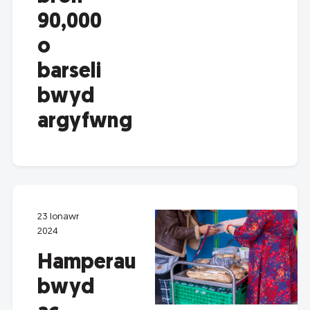
90,000
o
barseli
bwyd
argyfwng
23 Ionawr
2024
Hamperau
bwyd