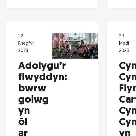
22
20
Rhagfyr
Medi
2023
2023
Adolygu’r
Cyn
flwyddyn:
Cy
bwrw
Fly
golwg
Car
yn
Cy
ôl
Cy
ar
yn