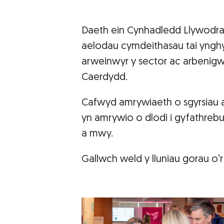
Daeth ein Cynhadledd Llywodrae
aelodau cymdeithasau tai yngh
arweinwyr y sector ac arbenig
Caerdydd.
Cafwyd amrywiaeth o sgyrsiau 
yn amrywio o dlodi i gyfathreb
a mwy.
Gallwch weld y lluniau gorau o’