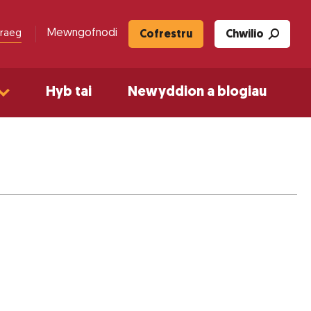
Mewngofnodi
raeg
Cofrestru
Chwilio
Hyb tai
Newyddion a blogiau