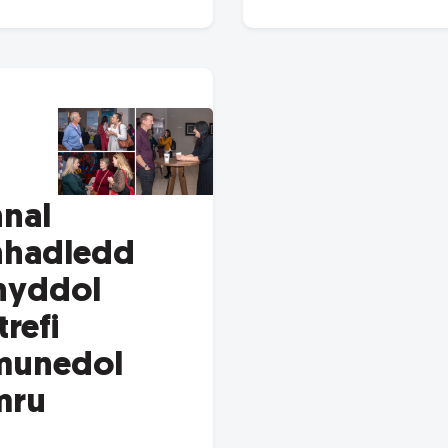
nal
nhadledd
nyddol
trefi
munedol
mru