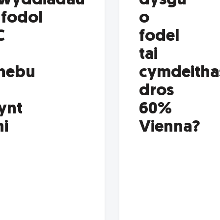
gwyddiadau
dysgu
fodol
o
C
fodel
tai
hebu
cymdeitha
dros
ynt
60%
ni
Vienna?