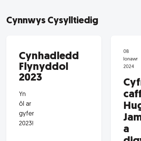
Cynnwys Cysylltiedig
08
Cynhadledd
Ionawr
Flynyddol
2024
2023
Cyf
caf
Yn
Hu
ôl ar
gyfer
Jam
2023!
a