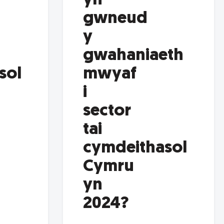
yn
gwneud
y
gwahaniaeth
sol
mwyaf
i
sector
tai
cymdeithasol
Cymru
yn
2024?