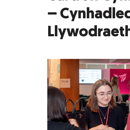
– Cynhadle
Llywodraeth