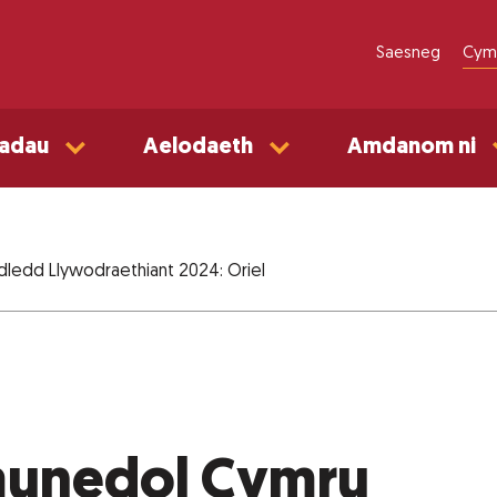
Saesneg
Cym
adau
Aelodaeth
Amdanom ni
ledd Llywodraethiant 2024: Oriel
munedol Cymru