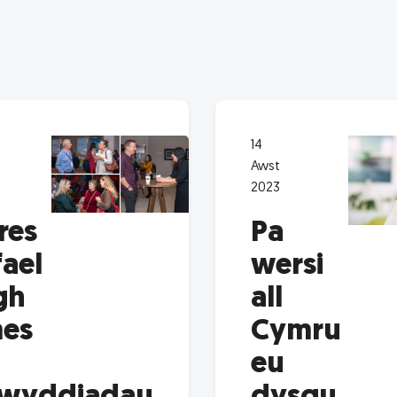
14
Awst
2023
res
Pa
fael
wersi
gh
all
es
Cymru
eu