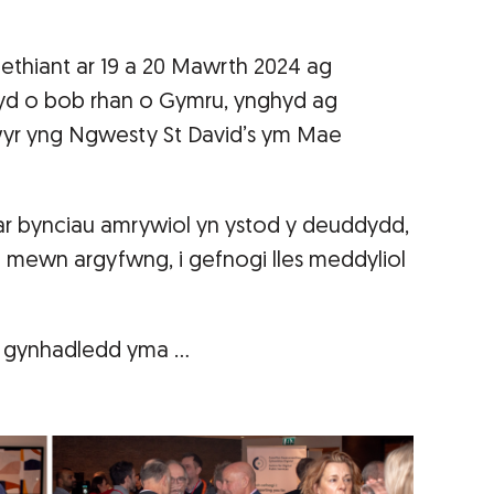
thiant ar 19 a 20 Mawrth 2024 ag
yd o bob rhan o Gymru, ynghyd ag
wyr yng Ngwesty St David’s ym Mae
ar bynciau amrywiol yn ystod y deuddydd,
u mewn argyfwng, i gefnogi lles meddyliol
r gynhadledd yma ...