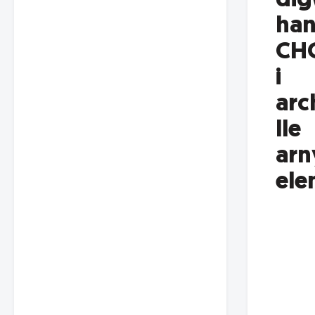
di
han
CH
i
arc
lle
arn
ele