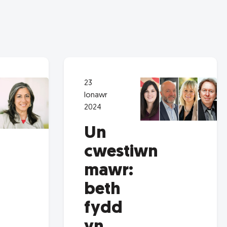
23
Ionawr
2024
Un
cwestiwn
mawr:
beth
fydd