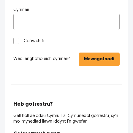
Cyfrinair
Cofiwch fi
Wedi anghofio eich cyfrinair?
Mewngofnodi
Heb gofrestru?
Gall holl aelodau Cymru Tai Cymunedol gofrestru, sy'n
rhoi mynediad llawn iddynt i'n gwefan.