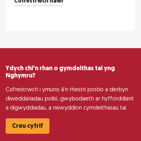
Cofrestrwch nawr
Ydych chi’n rhan o gymdeithas tai yng
Nghymru?
Cofrestrwch i ymuno â’n rhestri postio a derbyn
diweddariadau polisi, gwybodaeth ar hyfforddiant
a digwyddiadau, a newyddion cymdeithasau tai.
Creu cyfrif