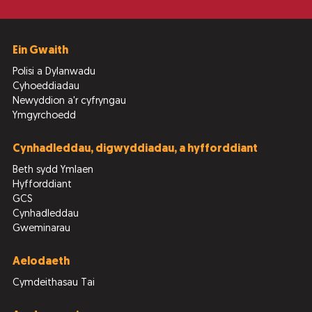
Ein Gwaith
Polisi a Dylanwadu
Cyhoeddiadau
Newyddion a'r cyfryngau
Ymgyrchoedd
Cynhadleddau, digwyddiadau, a hyfforddiant
Beth sydd Ymlaen
Hyfforddiant
GCS
Cynhadleddau
Gweminarau
Aelodaeth
Cymdeithasau Tai