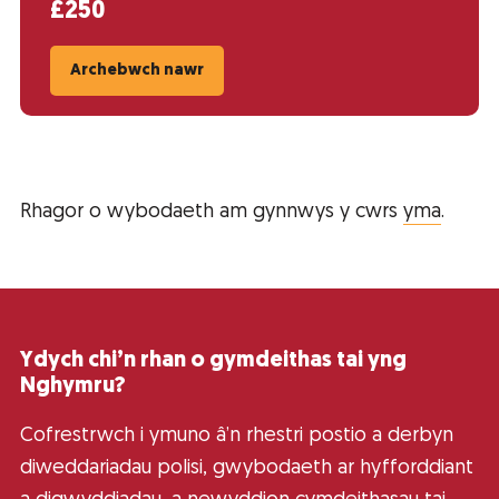
£250
Archebwch nawr
Rhagor o wybodaeth am gynnwys y cwrs
yma
.
Ydych chi’n rhan o gymdeithas tai yng
Nghymru?
Cofrestrwch i ymuno â’n rhestri postio a derbyn
diweddariadau polisi, gwybodaeth ar hyfforddiant