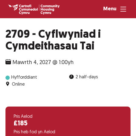
Menu
2709 - Cyflwyniad i
Cymdeithasau Tai
Mawrth 4, 2027 @ 1:00yh
2 half-days
Hyfforddiant
Online
Pris Aelod
£185
Pris heb fod yn Aelod