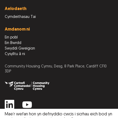
Aelodaeth
Cymdeithasau Tai
Amdanom ni
Ein pobl
Ein Bwrdd
Swyddi Gweigion
Cysylltu â ni
Community Housing Cymru, Desg, 8 Park Place, Cardiff CF10
3DP
Mae’r wefan hon yn defnyddio cwcis i sicrhau eich bod yn