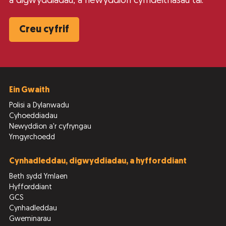
a digwyddiadau, a newyddion cymdeithasau tai.
Creu cyfrif
Ein Gwaith
Polisi a Dylanwadu
Cyhoeddiadau
Newyddion a'r cyfryngau
Ymgyrchoedd
Cynhadleddau, digwyddiadau, a hyfforddiant
Beth sydd Ymlaen
Hyfforddiant
GCS
Cynhadleddau
Gweminarau