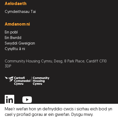
Aelodaeth
Cymdeithasau Tai
Amdanom ni
Ein pobl
Ein Bwrdd
Swyddi Gweigion
Cysylltu â ni
Community Housing Cymru, Desg, 8 Park Place, Cardiff CF10
3DP
Mae’r wefan hon yn defnyddio cwcis i sicrhau eich bod yn
cael y profiad gorau ar ein gwefan.
Dysgu mwy
.
Privacy Policy
Cookie Policy