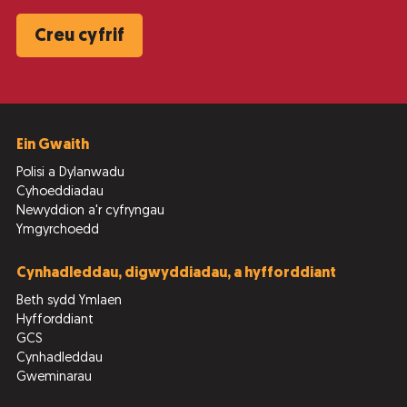
Creu cyfrif
Ein Gwaith
Polisi a Dylanwadu
Cyhoeddiadau
Newyddion a'r cyfryngau
Ymgyrchoedd
Cynhadleddau, digwyddiadau, a hyfforddiant
Beth sydd Ymlaen
Hyfforddiant
GCS
Cynhadleddau
Gweminarau