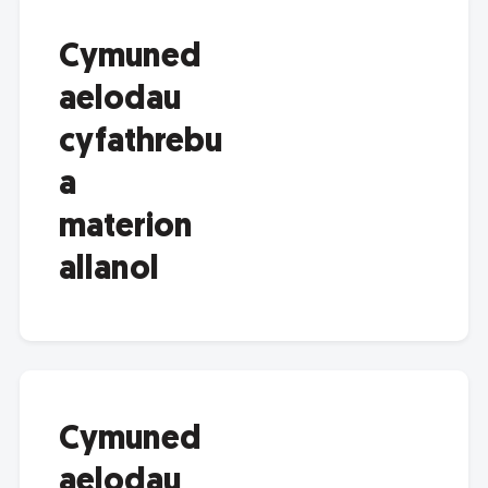
Cymuned
aelodau
cyfathrebu
a
materion
allanol
Cymuned
aelodau