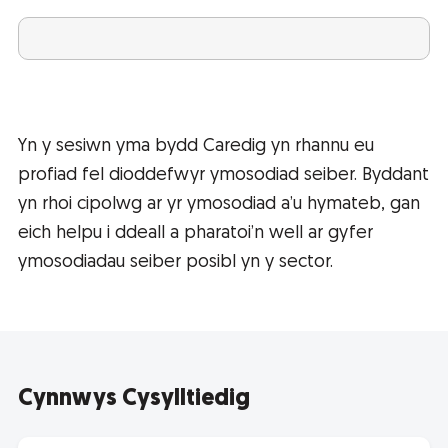
Yn y sesiwn yma bydd Caredig yn rhannu eu
profiad fel dioddefwyr ymosodiad seiber. Byddant
yn rhoi cipolwg ar yr ymosodiad a’u hymateb, gan
eich helpu i ddeall a pharatoi’n well ar gyfer
ymosodiadau seiber posibl yn y sector.
Cynnwys Cysylltiedig