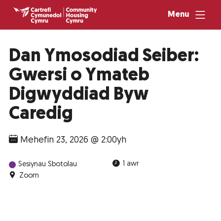
Menu
Dan Ymosodiad Seiber:
Gwersi o Ymateb
Digwyddiad Byw
Caredig
Mehefin 23, 2026 @ 2:00yh
1 awr
Sesiynau Sbotolau
Zoom