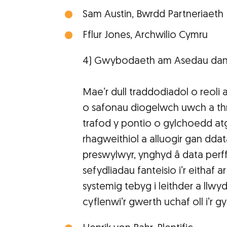
Sam Austin, Bwrdd Partneriaeth
Fflur Jones, Archwilio Cymru
4) Gwybodaeth am Asedau dan
Mae’r dull traddodiadol o reoli
o safonau diogelwch uwch a th
trafod y pontio o gylchoedd at
rhagweithiol a alluogir gan dda
preswylwyr, ynghyd â data perf
sefydliadau fanteisio i’r eithaf 
systemig tebyg i leithder a llwy
cyflenwi’r gwerth uchaf oll i’r 