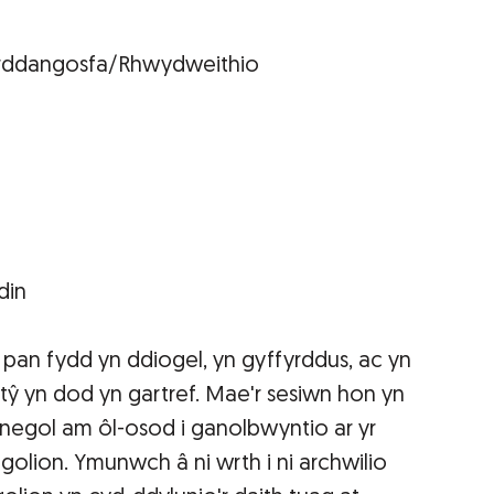
Arddangosfa/Rhwydweithio
edin
an fydd yn ddiogel, yn gyffyrddus, ac yn
tŷ yn dod yn gartref. Mae'r sesiwn hon yn
hnegol am ôl-osod i ganolbwyntio ar yr
igolion. Ymunwch â ni wrth i ni archwilio