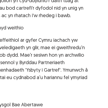
olion yn cyd-ddylunio'r daith tuag at
au bod cartrefi'r dyfodol nid yn unig yn
ac yn rhatach i'w rhedeg i bawb.
hyd weithio
 effeithiol ar gyfer Cymru iachach yw
weledigaeth yn glir, mae ei gweithredu’n
ob dydd. Mae’r sesiwn hon yn archwilio
resennol y Byrddau Partneriaeth
genhadaeth 'Ysbyty i Gartref'. Ymunwch â
iff tai eu cydnabod a’u hariannu fel ymyriad
fysgol Bae Abertawe