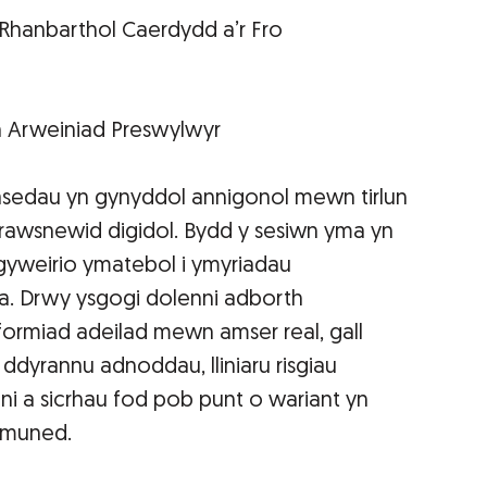
 Rhanbarthol Caerdydd a’r Fro
 Arweiniad Preswylwyr
 asedau yn gynyddol annigonol mewn tirlun
rawsnewid digidol. Bydd y sesiwn yma yn
gyweirio ymatebol i ymyriadau
ta. Drwy ysgogi dolenni adborth
formiad adeilad mewn amser real, gall
ar ddyrannu adnoddau, lliniaru risgiau
dni a sicrhau fod pob punt o wariant yn
gymuned.