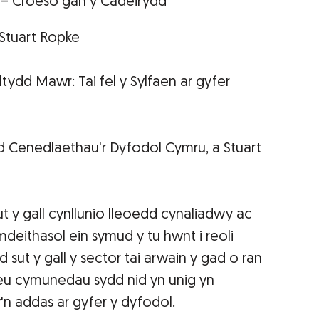
 – Croeso gan y Cadeirydd
Stuart Ropke
lltydd Mawr: Tai fel y Sylfaen ar gyfer
 Cenedlaethau'r Dyfodol Cymru, a Stuart
t y gall cynllunio lleoedd cynaliadwy ac
ymdeithasol ein symud y tu hwnt i reoli
sut y gall y sector tai arwain y gad o ran
hreu cymunedau sydd nid yn unig yn
n addas ar gyfer y dyfodol.