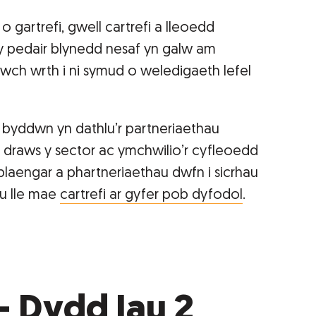
o gartrefi, gwell cartrefi a lleoedd
 pedair blynedd nesaf yn galw am
ch wrth i ni symud o weledigaeth lefel
 byddwn yn dathlu’r partneriaethau
 draws y sector ac ymchwilio’r cyfleoedd
blaengar a phartneriaethau dwfn i sicrhau
u lle mae
cartrefi ar gyfer pob dyfodol
.
 Dydd Iau 2