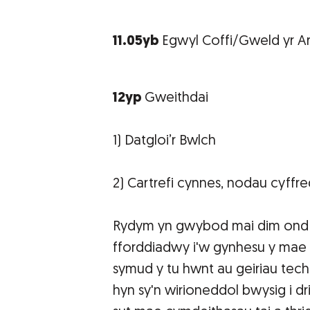
11.05yb
Egwyl Coffi/Gweld yr 
12yp
Gweithdai
1) Datgloi’r Bwlch
2) Cartrefi cynnes, nodau cyffr
Rydym yn gwybod mai dim ond p
fforddiadwy i'w gynhesu y mae 
symud y tu hwnt au geiriau tec
hyn sy'n wirioneddol bwysig i dr