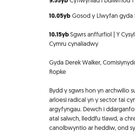
9.55yb
Cyflwyniad i Ddiwrnod 1
10.05yb
Gosod y Llwyfan gyda 
10.15yb
Sgwrs anffurfiol | Y Cysy
Cymru cynaliadwy
Gyda Derek Walker, Comisiynydd
Ropke
Bydd y sgwrs hon yn archwilio su
arloesi radical yn y sector tai c
argyfyngau. Dewch i ddarganfod 
atal salwch, lleddfu tlawd, a c
canolbwyntio ar heddiw, ond sy'