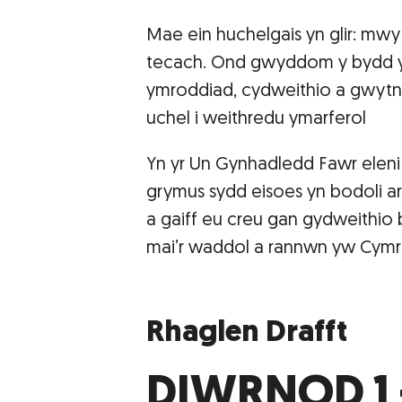
Mae ein huchelgais yn glir: mwy 
tecach. Ond gwyddom y bydd y
ymroddiad, cydweithio a gwytnw
uchel i weithredu ymarferol
Yn yr Un Gynhadledd Fawr eleni
grymus sydd eisoes yn bodoli ar
a gaiff eu creu gan gydweithio 
mai’r waddol a rannwn yw Cymr
Rhaglen Drafft
DIWRNOD 1 -