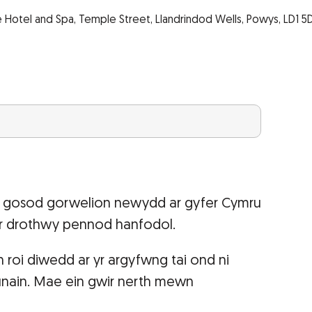
Hotel and Spa, Temple Street, Llandrindod Wells, Powys, LD1 5D
yn gosod gorwelion newydd ar gyfer Cymru
 ar drothwy pennod hanfodol.
roi diwedd ar yr argyfwng tai ond ni
hunain. Mae ein gwir nerth mewn