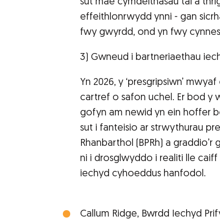
sut mae cymdeithasau tai a thrig
effeithlonrwydd ynni - gan sicrh
fwy gwyrdd, ond yn fwy cynnes 
3) Gwneud i bartneriaethau iec
Yn 2026, y ‘presgripsiwn’ mwyaf
cartref o safon uchel. Er bod y 
gofyn am newid yn ein hoffer b
sut i fanteisio ar strwythurau p
Rhanbarthol (BPRh) a graddio’r 
ni i drosglwyddo i realiti lle ca
iechyd cyhoeddus hanfodol.
Callum Ridge, Bwrdd Iechyd Pri