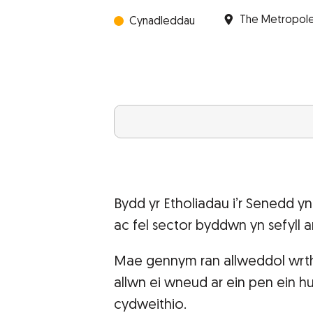
The Metropole 
Cynadleddau
Bydd yr Etholiadau i’r Senedd 
ac fel sector byddwn yn sefyll
Mae gennym ran allweddol wrth 
allwn ei wneud ar ein pen ein 
cydweithio.