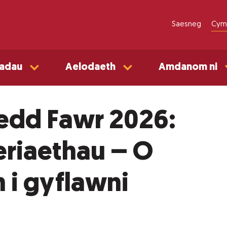
Saesneg
Cym
adau
Aelodaeth
Amdanom ni
edd Fawr 2026:
riaethau – O
 i gyflawni