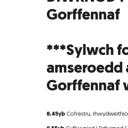
Gorffennaf
***
Sylwch f
amseroedd a
Gorffennaf 
8.45yb
Cofrestru, rhwydweithio