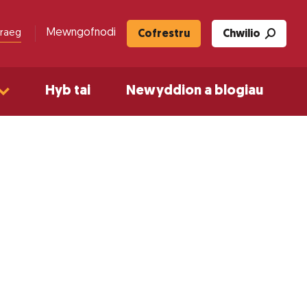
Mewngofnodi
raeg
Cofrestru
Chwilio
Hyb tai
Newyddion a blogiau