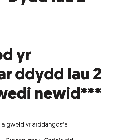
od yr
r ddydd Iau 2
wedi newid***
 a gweld yr arddangosfa