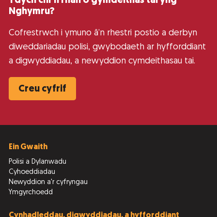
Ydych chi’n rhan o gymdeithas tai yng
Nghymru?
Cofrestrwch i ymuno â’n rhestri postio a derbyn
diweddariadau polisi, gwybodaeth ar hyfforddiant
a digwyddiadau, a newyddion cymdeithasau tai.
Creu cyfrif
Ein Gwaith
Polisi a Dylanwadu
Cyhoeddiadau
Newyddion a'r cyfryngau
Ymgyrchoedd
Cynhadleddau, digwyddiadau, a hyfforddiant