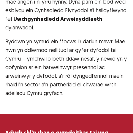
mae angen i ni yrru hynny. Dyna pam ein bod wedi
esblygu ein Cynhadledd Flynyddol a'i hailgyflwyno
fel
Uwchgynhadledd Arweinyddiaeth
dylanwadol.
Byddwn yn symud ein ffocws i'r darlun mawr. Mae
hwn yn ddiwrnod neilltuol ar gyfer dyfodol tai
Cymru – ymchwilio beth ddaw nesaf, y newid yn y
gofynion ar ein harweinwyr presennol ac
arweinwyr y dyfodol, a'r rôl dyngedfennol mae'n
rhaid i'n sector a'n partneriaid ei chwarae wrth
adeiladu Cymru gryfach.