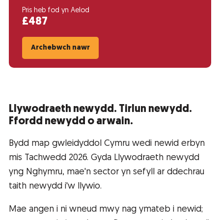
Pris heb fod yn Aelod
£487
Archebwch nawr
Llywodraeth newydd. Tirlun newydd.
Ffordd newydd o arwain.
Bydd map gwleidyddol Cymru wedi newid erbyn
mis Tachwedd 2026. Gyda Llywodraeth newydd
yng Nghymru, mae'n sector yn sefyll ar ddechrau
taith newydd i'w llywio.
Mae angen i ni wneud mwy nag ymateb i newid;