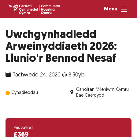
Menu
Uwchgynhadledd
Arweinyddiaeth 2026:
Llunio'r Bennod Nesaf
Tachwedd 24, 2026 @ 8:30yb
Canolfan Mileniwm Cymru,
Cynadleddau
Bae Caerdydd
Pris Aelod
£369