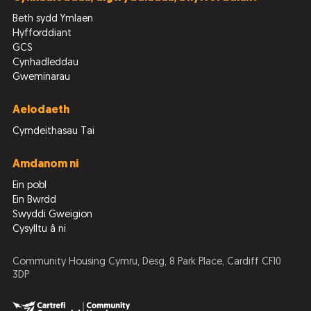
Beth sydd Ymlaen
Hyfforddiant
GCS
Cynhadleddau
Gweminarau
Aelodaeth
Cymdeithasau Tai
Amdanom ni
Ein pobl
Ein Bwrdd
Swyddi Gweigion
Cysylltu â ni
Community Housing Cymru, Desg, 8 Park Place, Cardiff CF10
3DP