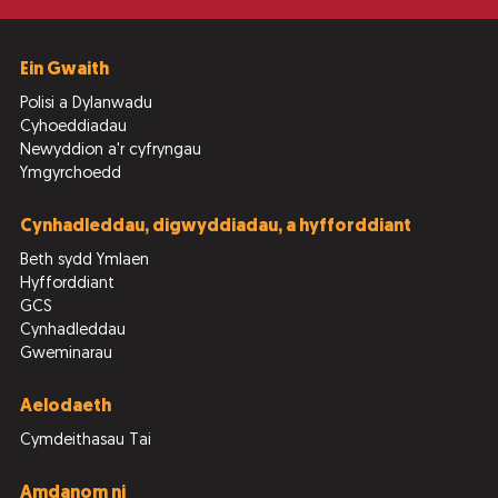
Ein Gwaith
Polisi a Dylanwadu
Cyhoeddiadau
Newyddion a'r cyfryngau
Ymgyrchoedd
Cynhadleddau, digwyddiadau, a hyfforddiant
Beth sydd Ymlaen
Hyfforddiant
GCS
Cynhadleddau
Gweminarau
Aelodaeth
Cymdeithasau Tai
Amdanom ni