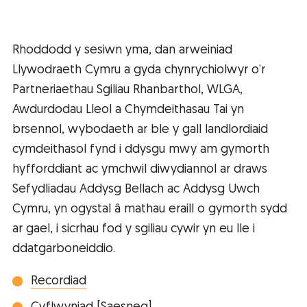
Rhoddodd y sesiwn yma, dan arweiniad
Llywodraeth Cymru a gyda chynrychiolwyr o’r
Partneriaethau Sgiliau Rhanbarthol, WLGA,
Awdurdodau Lleol a Chymdeithasau Tai yn
brsennol, wybodaeth ar ble y gall landlordiaid
cymdeithasol fynd i ddysgu mwy am gymorth
hyfforddiant ac ymchwil diwydiannol ar draws
Sefydliadau Addysg Bellach ac Addysg Uwch
Cymru, yn ogystal â mathau eraill o gymorth sydd
ar gael, i sicrhau fod y sgiliau cywir yn eu lle i
ddatgarboneiddio.
Recordiad