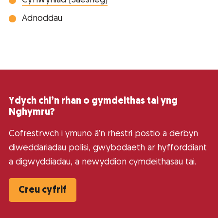
Cyflwyniad [Saesneg]
Adnoddau
Ydych chi’n rhan o gymdeithas tai yng
Nghymru?
Cofrestrwch i ymuno â’n rhestri postio a derbyn
diweddariadau polisi, gwybodaeth ar hyfforddiant
a digwyddiadau, a newyddion cymdeithasau tai.
Creu cyfrif