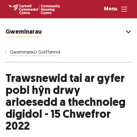
Menu
Gweminarau
Gweminarau’r Gorffennol
Trawsnewid tai ar gyfer
pobl hŷn drwy
arloesedd a thechnoleg
digidol - 15 Chwefror
2022