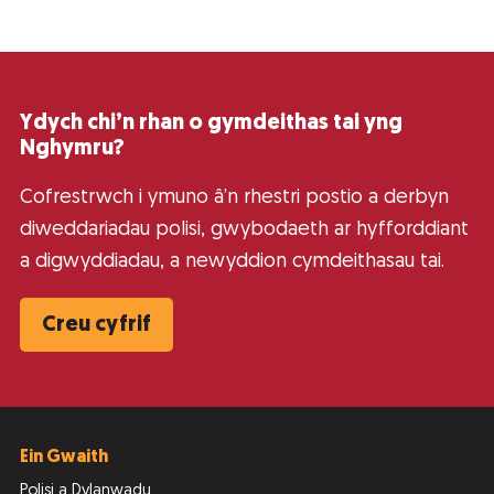
Ydych chi’n rhan o gymdeithas tai yng
Nghymru?
Cofrestrwch i ymuno â’n rhestri postio a derbyn
diweddariadau polisi, gwybodaeth ar hyfforddiant
a digwyddiadau, a newyddion cymdeithasau tai.
Creu cyfrif
Ein Gwaith
Polisi a Dylanwadu