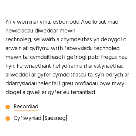
Yn y weminar yma, esboniodd Apello sut mae
newidiadau diweddar mewn
technoleg, seilwaith a chymdeithas yn debygol o
arwain at gyflymu wrth fabwysiadu technoleg
mewn tai cymdeithasol i gefnogi pobl fregus neu
hyn. Fe wnaethant hefyd rannu rhai ystyriaethau
allweddol ar gyfer cymdeithasau tai sy’n edrych ar
ddatrysiadau teleofal i greu profiadau byw mwy
diogel a gwell ar gyfer eu tenantiaid
Recordiad
Cyflwyniad
[Saesneg]