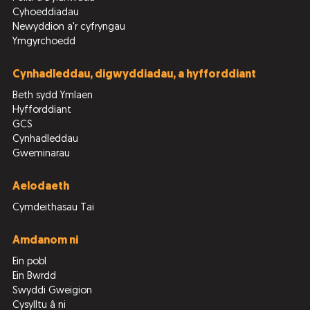
Cyhoeddiadau
Newyddion a'r cyfryngau
Ymgyrchoedd
Cynhadleddau, digwyddiadau, a hyfforddiant
Beth sydd Ymlaen
Hyfforddiant
GCS
Cynhadleddau
Gweminarau
Aelodaeth
Cymdeithasau Tai
Amdanom ni
Ein pobl
Ein Bwrdd
Swyddi Gweigion
Cysylltu â ni