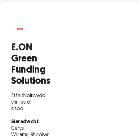
E.ON
Green
Funding
Solutions
Effeithiolrwydd
ynni ac ôl-
osod
Siaradwch i:
Cerys
Williams, Rheolwr