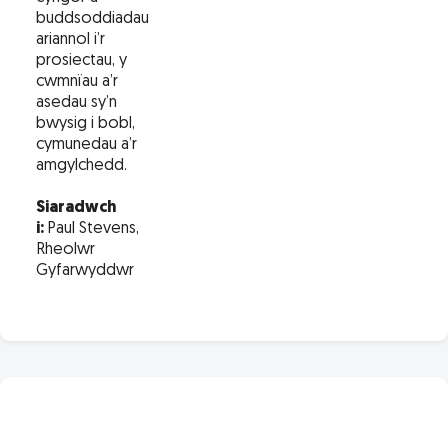
buddsoddiadau
ariannol i’r
prosiectau, y
cwmnïau a’r
asedau sy’n
bwysig i bobl,
cymunedau a’r
amgylchedd.
Siaradwch
i:
Paul Stevens,
Rheolwr
Gyfarwyddwr