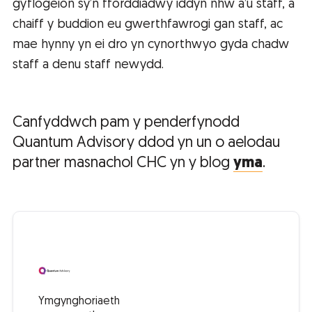
gyflogeion sy’n fforddiadwy iddyn nhw a’u staff, a
chaiff y buddion eu gwerthfawrogi gan staff, ac
mae hynny yn ei dro yn cynorthwyo gyda chadw
staff a denu staff newydd.
Canfyddwch pam y penderfynodd
Quantum Advisory ddod yn un o aelodau
partner masnachol CHC yn y blog
yma
.
Ymgynghoriaeth