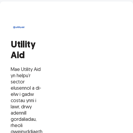
Utility
Aid
Mae Utility Aid
yn helpu’r
sector
elusennol a di-
elw i gadw
costau ynni i
lawr, drwy
adennill
gordaliadau,
rheoli
gweinyddiaeth