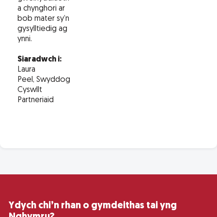
a chynghori ar
bob mater sy’n
gysylltiedig ag
ynni.
Siaradwch i:
Laura
Peel, Swyddog
Cyswllt
Partneriaid
Ydych chi’n rhan o gymdeithas tai yng
Nghymru?