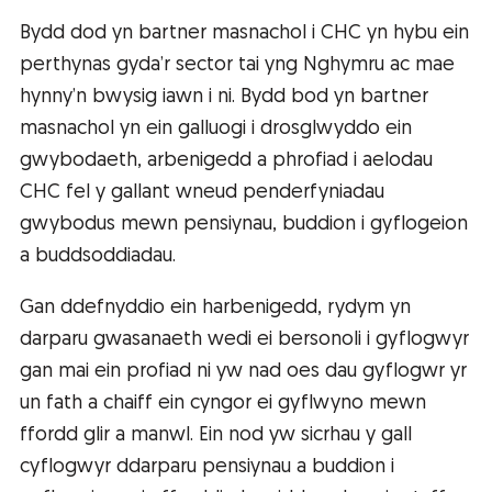
Bydd dod yn bartner masnachol i CHC yn hybu ein
perthynas gyda’r sector tai yng Nghymru ac mae
hynny’n bwysig iawn i ni. Bydd bod yn bartner
masnachol yn ein galluogi i drosglwyddo ein
gwybodaeth, arbenigedd a phrofiad i aelodau
CHC fel y gallant wneud penderfyniadau
gwybodus mewn pensiynau, buddion i gyflogeion
a buddsoddiadau.
Gan ddefnyddio ein harbenigedd, rydym yn
darparu gwasanaeth wedi ei bersonoli i gyflogwyr
gan mai ein profiad ni yw nad oes dau gyflogwr yr
un fath a chaiff ein cyngor ei gyflwyno mewn
ffordd glir a manwl. Ein nod yw sicrhau y gall
cyflogwyr ddarparu pensiynau a buddion i