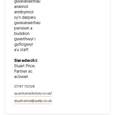
gwasanaethau
ariannol
annibynnol
sy’n darparu
gwasanaethau
pensiwn a
buddion
gweithwyr i
gyflogwyr
a’u staff.
Siaradwch i:
Stuart Price,
Partner ac
actiwari
07747 712328
quantumadvisory.co.uk/
stuart.price@qallp.co.uk