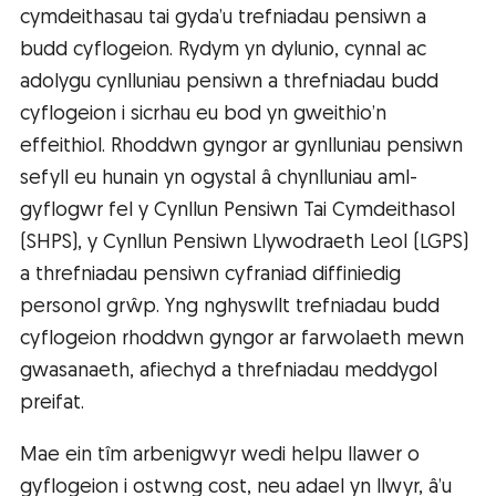
cymdeithasau tai gyda’u trefniadau pensiwn a
budd cyflogeion. Rydym yn dylunio, cynnal ac
adolygu cynlluniau pensiwn a threfniadau budd
cyflogeion i sicrhau eu bod yn gweithio’n
effeithiol. Rhoddwn gyngor ar gynlluniau pensiwn
sefyll eu hunain yn ogystal â chynlluniau aml-
gyflogwr fel y Cynllun Pensiwn Tai Cymdeithasol
(SHPS), y Cynllun Pensiwn Llywodraeth Leol (LGPS)
a threfniadau pensiwn cyfraniad diffiniedig
personol grŵp. Yng nghyswllt trefniadau budd
cyflogeion rhoddwn gyngor ar farwolaeth mewn
gwasanaeth, afiechyd a threfniadau meddygol
preifat.
Mae ein tîm arbenigwyr wedi helpu llawer o
gyflogeion i ostwng cost, neu adael yn llwyr, â’u