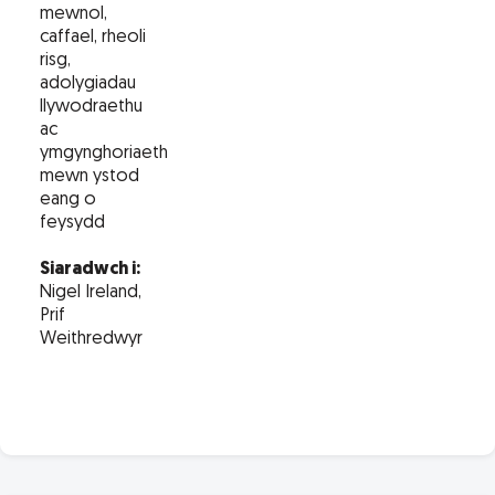
mewnol,
caffael, rheoli
risg,
adolygiadau
llywodraethu
ac
ymgynghoriaeth
mewn ystod
eang o
feysydd
Siaradwch i:
Nigel Ireland,
Prif
Weithredwyr