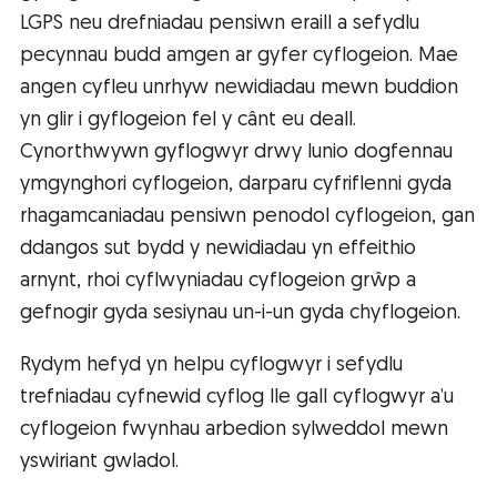
LGPS neu drefniadau pensiwn eraill a sefydlu
pecynnau budd amgen ar gyfer cyflogeion. Mae
angen cyfleu unrhyw newidiadau mewn buddion
yn glir i gyflogeion fel y cânt eu deall.
Cynorthwywn gyflogwyr drwy lunio dogfennau
ymgynghori cyflogeion, darparu cyfriflenni gyda
rhagamcaniadau pensiwn penodol cyflogeion, gan
ddangos sut bydd y newidiadau yn effeithio
arnynt, rhoi cyflwyniadau cyflogeion grŵp a
gefnogir gyda sesiynau un-i-un gyda chyflogeion.
Rydym hefyd yn helpu cyflogwyr i sefydlu
trefniadau cyfnewid cyflog lle gall cyflogwyr a’u
cyflogeion fwynhau arbedion sylweddol mewn
yswiriant gwladol.