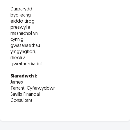
Darparydd
byd-eang
eiddo tirog
preswyl a
masnachol yn
cynnig
gwasanaethau
ymgynghori,
rheoli a
gweithrediadol.
Siaradwch i:
James
Tarrant, Cyfarwyddwr,
Savills Financial
Consultant