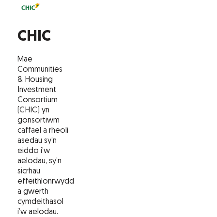
CHIC
Mae
Communities
& Housing
Investment
Consortium
(CHIC) yn
gonsortiwm
caffael a rheoli
asedau sy’n
eiddo i’w
aelodau, sy’n
sicrhau
effeithlonrwydd
a gwerth
cymdeithasol
i’w aelodau.