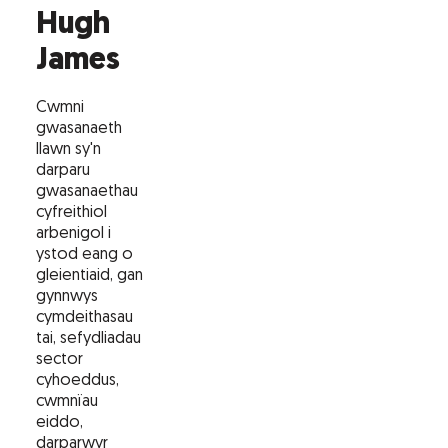
Hugh
James
Cwmni
gwasanaeth
llawn sy'n
darparu
gwasanaethau
cyfreithiol
arbenigol i
ystod eang o
gleientiaid, gan
gynnwys
cymdeithasau
tai, sefydliadau
sector
cyhoeddus,
cwmnïau
eiddo,
darparwyr