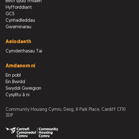
Beth sydd Ymlaen
Hyfforddiant
GCS
Cynhadleddau
Gweminarau
Aelodaeth
Cymdeithasau Tai
Amdanom ni
Ein pobl
Ein Bwrdd
Swyddi Gweigion
Cysylltu â ni
Community Housing Cymru, Desg, 8 Park Place, Cardiff CF10
3DP