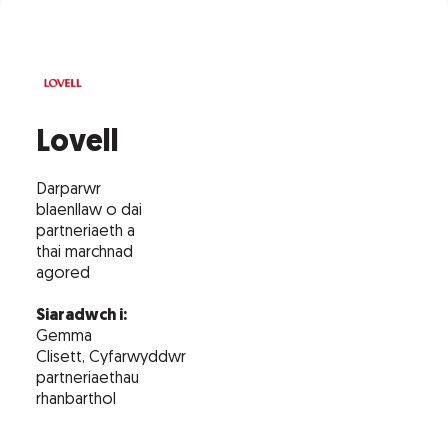
Lovell
Darparwr
blaenllaw o dai
partneriaeth a
thai marchnad
agored
Siaradwch i:
Gemma
Clisett, Cyfarwyddwr
partneriaethau
rhanbarthol