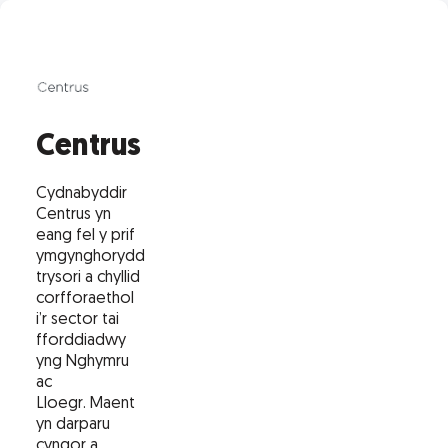
Centrus
Cydnabyddir
Centrus yn
eang fel y prif
ymgynghorydd
trysori a chyllid
corfforaethol
i’r sector tai
fforddiadwy
yng Nghymru
ac
Lloegr. Maent
yn darparu
cyngor a