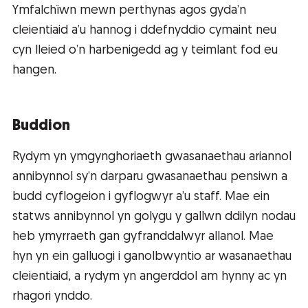
Ymfalchïwn mewn perthynas agos gyda’n
cleientiaid a’u hannog i ddefnyddio cymaint neu
cyn lleied o’n harbenigedd ag y teimlant fod eu
hangen.
Buddion
Rydym yn ymgynghoriaeth gwasanaethau ariannol
annibynnol sy’n darparu gwasanaethau pensiwn a
budd cyflogeion i gyflogwyr a’u staff. Mae ein
statws annibynnol yn golygu y gallwn ddilyn nodau
heb ymyrraeth gan gyfranddalwyr allanol. Mae
hyn yn ein galluogi i ganolbwyntio ar wasanaethau
cleientiaid, a rydym yn angerddol am hynny ac yn
rhagori ynddo.