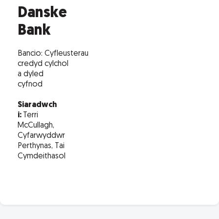
Danske
Bank
Bancio: Cyfleusterau
credyd cylchol
a dyled
cyfnod
Siaradwch
i:
Terri
McCullagh,
Cyfarwyddwr
Perthynas, Tai
Cymdeithasol